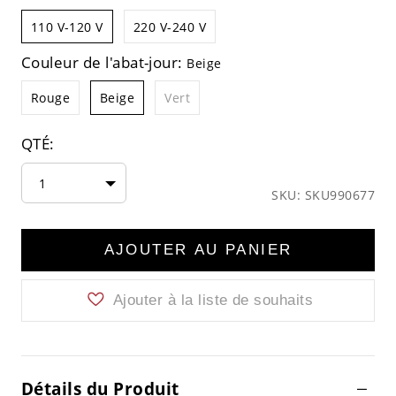
110 V-120 V
220 V-240 V
Couleur de l'abat-jour:
Beige
Rouge
Beige
Vert
QTÉ:
1
SKU: SKU990677
AJOUTER AU PANIER
Ajouter à la liste de souhaits
Détails du Produit