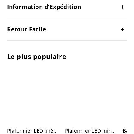
Information d’Expédition
Retour Facile
Le plus populaire
Plafonnier LED linéaire Japandi, lampe de plafond minimaliste en travertin ou noyer
Plafonnier LED minimaliste ultra-fin encastré, profil bas 0,4 pouce, luminaire géométrique