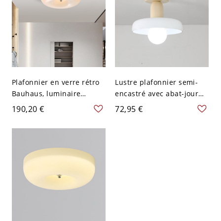
Plafonnier en verre rétro
Lustre plafonnier semi-
Bauhaus, luminaire
encastré avec abat-jour
plafond brillant pour
vitreux et fixation
190,20 €
72,95 €
plafonds bas - 110 V-120 V
métallique pour chambre
Crème 31,75 cm
- 110 V-120 V Blanc Jaune