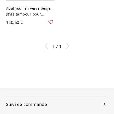
Abat-jour en verre beige
style tambour pour
plafonnier LED encastré
160,60 €
pour une utilisation
résidentielle moderne -
110 V-120 V 31,75 cm
1 / 1
Suivi de commande