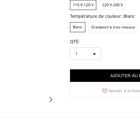
110 V-120 V
220 V-240 V
Température de couleur:
Blanc
Blanc
Gradation à trois niveaux
QTÉ:
1
AJOUTER AU 
Ajouter à la list