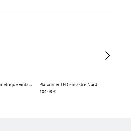
Plafonnier géométrique vintage en laiton, luminaire tambour en verre texturé finition dorée
Plafonnier LED encastré Nordic Organic Pebble, luminaire extra-plat à effet ciel étoilé
104,08 €
83,35 €