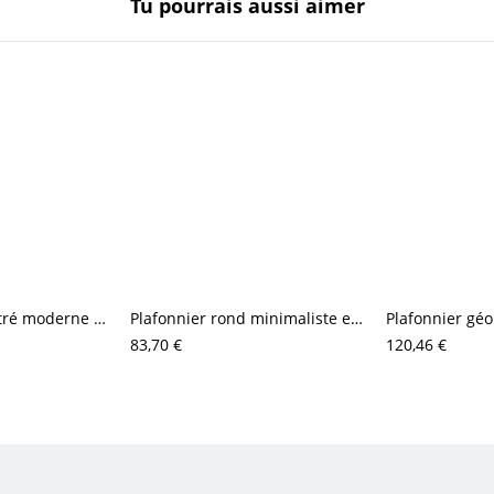
Tu pourrais aussi aimer
Plafonnier encastré moderne en travertin organique, luminaire de plafond cylindrique en bois massif style Japandi pour entrée
Plafonnier rond minimaliste et élégant, luminaire discret pour chambre et couloir
83,70 €
120,46 €