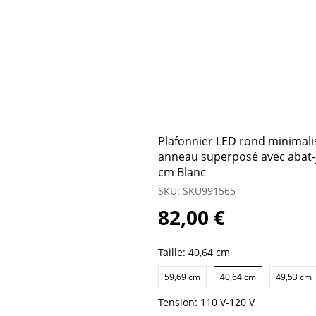
Plafonnier LED rond minimali
anneau superposé avec abat-jo
cm Blanc
SKU: SKU991565
82,00 €
Taille:
40,64 cm
59,69 cm
40,64 cm
49,53 cm
Tension:
110 V-120 V