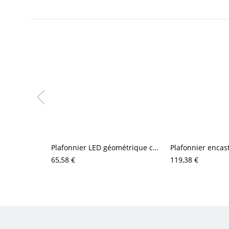
Plafonnier LED géométrique contemporain, luminaire de plafond à double anneau avec abat-jour en acrylique
65,58 €
119,38 €