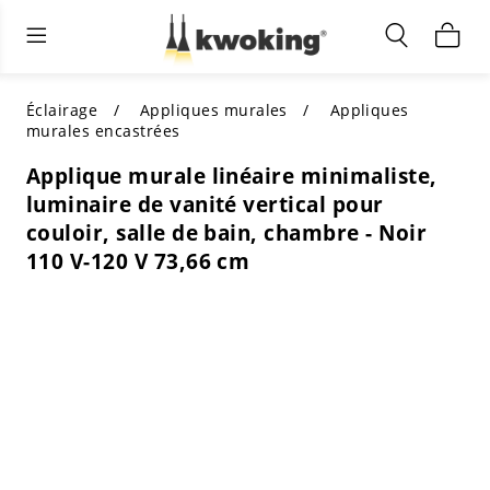
Éclairage extérieur
Éclairage intérieur
Meubles de salon
TOUS LES MEUBLES DE SALON
Acheter par catégorie
TOUT L'ÉCLAIRAGE POUR
Éclairage
Appliques murales
Appliques
D'AUTRES ESPACES
murales encastrées
MEILLEURS CHOIX
ACHETEZ PAR STYLE
Applique murale linéaire minimaliste,
ACHETEZ PAR CATÉGORIE
luminaire de vanité vertical pour
ACHETEZ PAR STYLE
Shop by Colors
couloir, salle de bain, chambre - Noir
ACHETEZ PAR STYLE
110 V-120 V 73,66 cm
Acheter par fonctionnalités
ACHETEZ PAR DESIGN
ACHETEZ PAR COULEUR
Acheter par matériau
ACHETER PAR DIMENSIONS