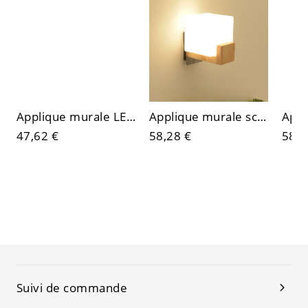
Applique murale LED linéaire minimaliste, luminaire barre verticale à ambiance réglable
Applique murale scandinave en bois massif avec interrupteur à chaînette et abat-jour en verre dépoli
47,62 €
58,28 €
58,0
Suivi de commande