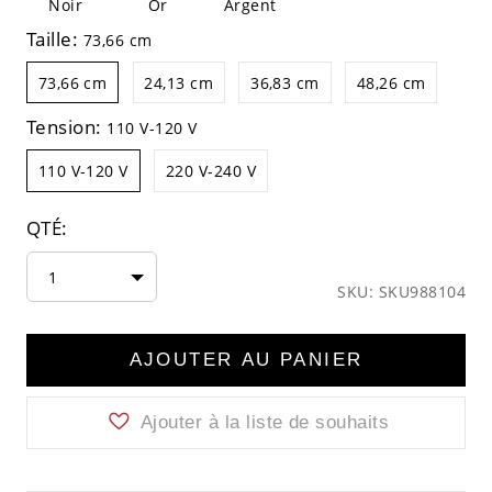
Noir
Or
Argent
Taille:
73,66 cm
73,66 cm
24,13 cm
36,83 cm
48,26 cm
Tension:
110 V-120 V
110 V-120 V
220 V-240 V
QTÉ:
1
SKU: SKU988104
AJOUTER AU PANIER
Ajouter à la liste de souhaits