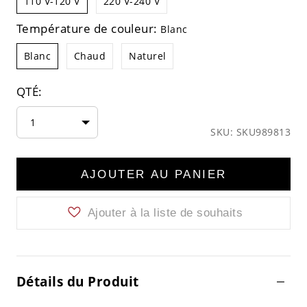
110 V-120 V
220 V-240 V
Température de couleur:
Blanc
Blanc
Chaud
Naturel
QTÉ:
1
SKU: SKU989813
AJOUTER AU PANIER
Ajouter à la liste de souhaits
Détails du Produit