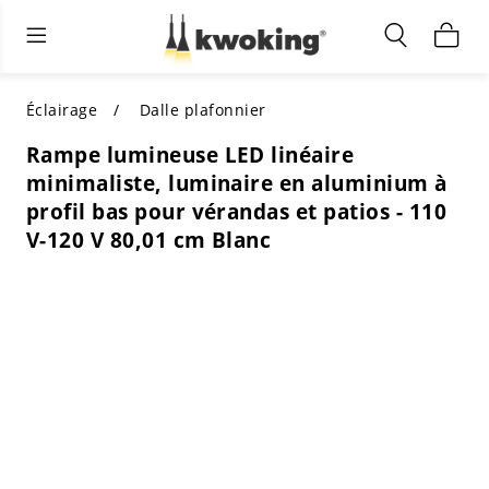
Éclairage extérieur
Éclairage intérieur
Meubles de salon
TOUS LES MEUBLES DE SALON
Acheter par catégorie
TOUT L'ÉCLAIRAGE POUR
Éclairage
Dalle plafonnier
D'AUTRES ESPACES
Rampe lumineuse LED linéaire
MEILLEURS CHOIX
ACHETEZ PAR STYLE
minimaliste, luminaire en aluminium à
ACHETEZ PAR CATÉGORIE
profil bas pour vérandas et patios - 110
ACHETEZ PAR STYLE
Shop by Colors
V-120 V 80,01 cm Blanc
ACHETEZ PAR STYLE
Acheter par fonctionnalités
ACHETEZ PAR DESIGN
ACHETEZ PAR COULEUR
Acheter par matériau
ACHETER PAR DIMENSIONS