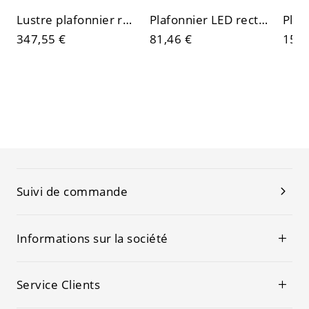
Lustre plafonnier rectangulaire contemporain en cristal, finition chrome
Plafonnier LED rectangulaire minimaliste avec cadre en aluminium scellé
347,55 €
81,46 €
153,
Suivi de commande
Informations sur la société
Service Clients