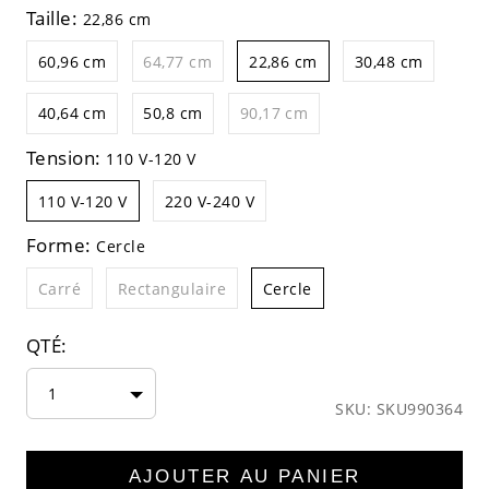
Taille:
22,86 cm
60,96 cm
64,77 cm
22,86 cm
30,48 cm
40,64 cm
50,8 cm
90,17 cm
Tension:
110 V-120 V
110 V-120 V
220 V-240 V
Forme:
Cercle
Carré
Rectangulaire
Cercle
QTÉ:
1
SKU: SKU990364
AJOUTER AU PANIER