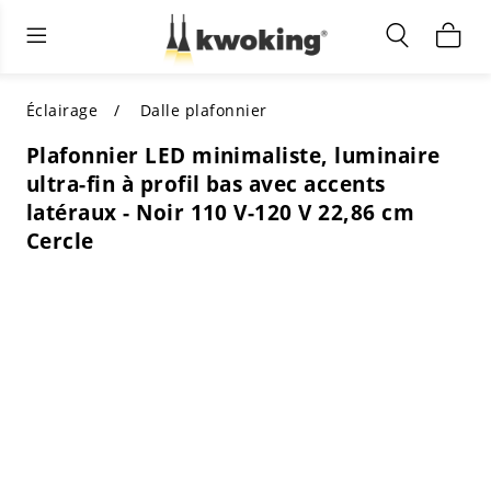
Éclairage extérieur
Éclairage intérieur
Meubles de salon
TOUS LES MEUBLES DE SALON
Acheter par catégorie
TOUT L'ÉCLAIRAGE POUR
Éclairage
Dalle plafonnier
D'AUTRES ESPACES
Plafonnier LED minimaliste, luminaire
MEILLEURS CHOIX
ACHETEZ PAR STYLE
ultra-fin à profil bas avec accents
ACHETEZ PAR CATÉGORIE
latéraux - Noir 110 V-120 V 22,86 cm
ACHETEZ PAR STYLE
Shop by Colors
Cercle
ACHETEZ PAR STYLE
Acheter par fonctionnalités
ACHETEZ PAR DESIGN
ACHETEZ PAR COULEUR
Acheter par matériau
ACHETER PAR DIMENSIONS