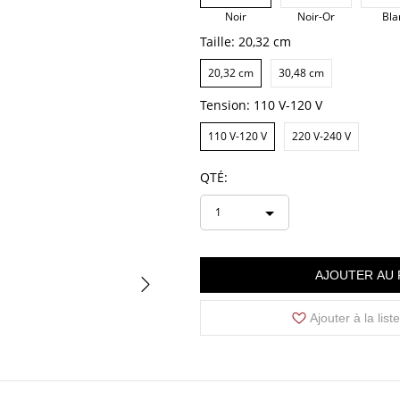
Noir
Noir-Or
Bla
Taille:
20,32 cm
20,32 cm
30,48 cm
Tension:
110 V-120 V
110 V-120 V
220 V-240 V
QTÉ:
1
AJOUTER AU 
Ajouter à la list