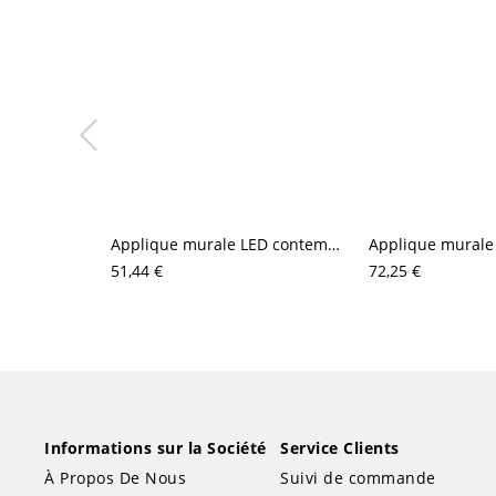
Applique murale LED contemporaine en aluminium – luminaire étanche à éclairage haut/bas pour porche, patio et couloir
51,44 €
72,25 €
Informations sur la Société
Service Clients
À Propos De Nous
Suivi de commande