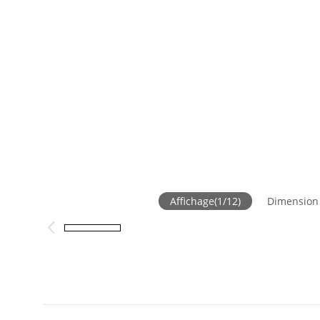
Affichage
(
1
/
12
)
Dimension