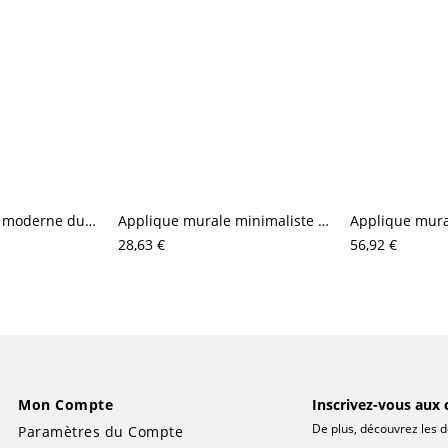
Applique murale moderne du milieu du siècle à bras pivotant, luminaire réglable noir mat avec abat-jour bec de canard rotatifs
Applique murale minimaliste en aluminium, luminaire architectural haut/bas avec finition résistante aux intempéries
28,63 €
56,92 €
Mon Compte
Inscrivez-vous aux 
De plus, découvrez les d
Paramètres du Compte