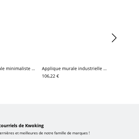
Applique murale minimaliste en lin texturé, éclairage d’ambiance sans fil à piles, installation facile pour chambre et couloir
Applique murale industrielle rétro réglable, lampe à bras articulé pivotant pour lecture et éclairage de travail
106,22 €
61,68 €
courriels de Kwoking
ernières et meilleures de notre famille de marques !