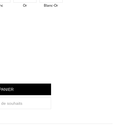
nc
Or
Blanc-Or
PANIER
e de souhaits