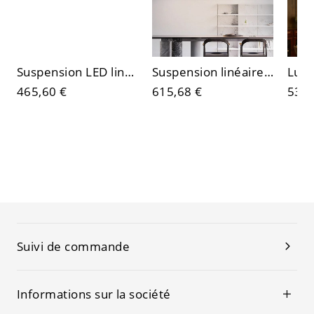
Suspension LED linéaire contemporaine style albâtre, lustre réglable pour îlot de cuisine
Suspension linéaire minimaliste style albâtre, rectangulaire contemporaine avec accents en laiton
465,60 €
615,68 €
538,
Suivi de commande
Informations sur la société