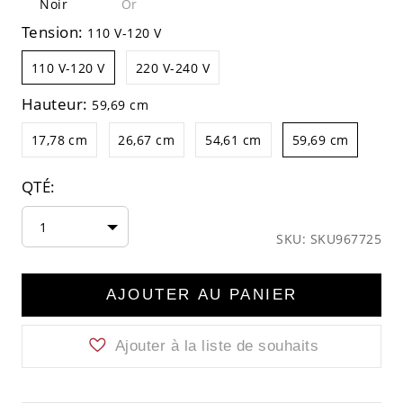
Noir
Or
Tension:
110 V-120 V
110 V-120 V
220 V-240 V
Hauteur:
59,69 cm
17,78 cm
26,67 cm
54,61 cm
59,69 cm
QTÉ:
1
SKU: SKU967725
AJOUTER AU PANIER
Ajouter à la liste de souhaits