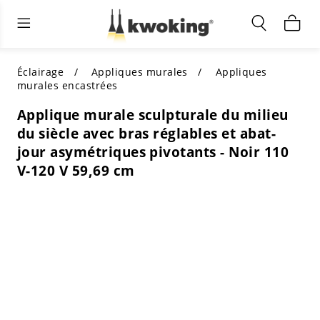
Éclairage extérieur
Éclairage intérieur
Meubles de salon
TOUS LES MEUBLES DE SALON
Acheter par catégorie
TOUT L'ÉCLAIRAGE POUR
Éclairage
Appliques murales
Appliques
D'AUTRES ESPACES
murales encastrées
MEILLEURS CHOIX
ACHETEZ PAR STYLE
Applique murale sculpturale du milieu
ACHETEZ PAR CATÉGORIE
du siècle avec bras réglables et abat-
ACHETEZ PAR STYLE
Shop by Colors
jour asymétriques pivotants - Noir 110
ACHETEZ PAR STYLE
V-120 V 59,69 cm
Acheter par fonctionnalités
ACHETEZ PAR DESIGN
ACHETEZ PAR COULEUR
Acheter par matériau
ACHETER PAR DIMENSIONS