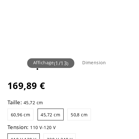
Affichage
1
/
13
Dimension
(
)
169,89 €
Taille:
45,72 cm
60,96 cm
45,72 cm
50,8 cm
Tension:
110 V-120 V