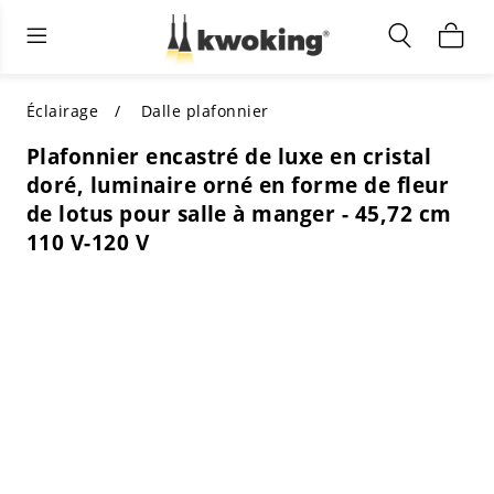
Éclairage extérieur
Éclairage intérieur
Meubles de salon
TOUS LES MEUBLES DE SALON
Acheter par catégorie
TOUT L'ÉCLAIRAGE POUR
Éclairage
Dalle plafonnier
D'AUTRES ESPACES
Plafonnier encastré de luxe en cristal
MEILLEURS CHOIX
ACHETEZ PAR STYLE
doré, luminaire orné en forme de fleur
ACHETEZ PAR CATÉGORIE
de lotus pour salle à manger - 45,72 cm
ACHETEZ PAR STYLE
Shop by Colors
110 V-120 V
ACHETEZ PAR STYLE
Acheter par fonctionnalités
ACHETEZ PAR DESIGN
ACHETEZ PAR COULEUR
Acheter par matériau
ACHETER PAR DIMENSIONS