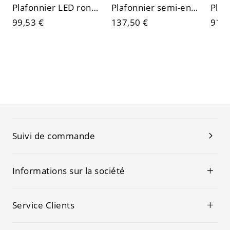
Plafonnier LED rond scandinave, luminaire en métal brillant aux couleurs vives
Plafonnier semi-encastré en bois scandinave avec abat-jour en verre dépoli
99,53 €
137,50 €
91,6
Suivi de commande
Informations sur la société
Service Clients