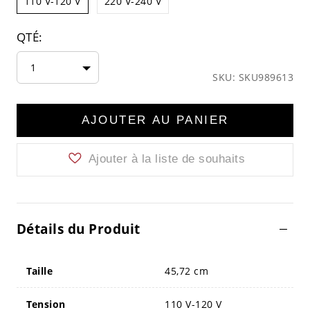
110 V-120 V
220 V-240 V
QTÉ:
1
SKU: SKU989613
AJOUTER AU PANIER
Ajouter à la liste de souhaits
Détails du Produit
Taille
45,72 cm
Tension
110 V-120 V