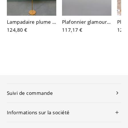
Lampadaire plume luxueux avec base finition or, lumière d’ambiance douce pour salon
Plafonnier glamour contemporain en cristal, finition dorée, lustre à étages pour salon
124,80 €
117,17 €
120,
Suivi de commande
Informations sur la société