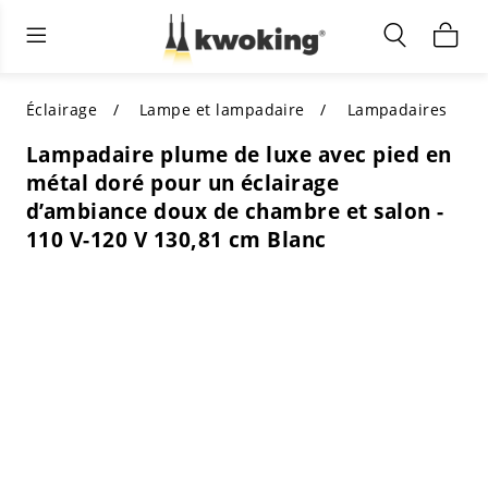
Éclairage extérieur
Éclairage intérieur
Meubles de salon
TOUS LES MEUBLES DE SALON
Acheter par catégorie
TOUT L'ÉCLAIRAGE POUR
Éclairage
Lampe et lampadaire
Lampadaires
D'AUTRES ESPACES
Lampadaire plume de luxe avec pied en
MEILLEURS CHOIX
ACHETEZ PAR STYLE
métal doré pour un éclairage
ACHETEZ PAR CATÉGORIE
d’ambiance doux de chambre et salon -
ACHETEZ PAR STYLE
Shop by Colors
110 V-120 V 130,81 cm Blanc
ACHETEZ PAR STYLE
Acheter par fonctionnalités
ACHETEZ PAR DESIGN
ACHETEZ PAR COULEUR
Acheter par matériau
ACHETER PAR DIMENSIONS