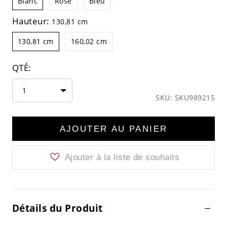
Blanc
Rose
Bleu
Hauteur:
130,81 cm
130,81 cm
160,02 cm
QTÉ:
1
SKU: SKU989215
AJOUTER AU PANIER
Ajouter à la liste de souhaits
Détails du Produit