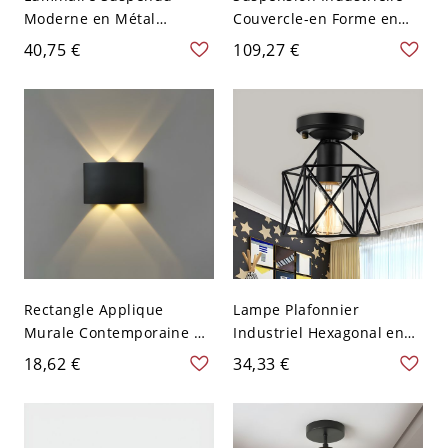
Moderne en Métal
Couvercle-en Forme en
Suspension LED en Forme
Métal Lampe Suspendue
40,75 €
109,27 €
Rectangulaire pour
à 1 Lumière - 110 V-120 V
Bureau - 110 V-120 V Noir
Noir 26,67 cm
Blanc 59,69 cm
Rectangle Applique
Lampe Plafonnier
Murale Contemporaine en
Industriel Hexagonal en
Métal à 2 Lumières Lampe
Métal Noir avec Design de
18,62 €
34,33 €
Murale LED d'Extérieur -
Cage pour Salon Semi-
110 V-120 V Noir 4 Blanc
Encastré