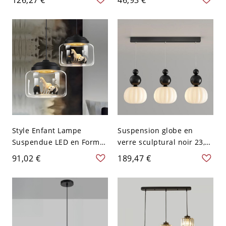
Suspension pour Salle de
Lumière Style Chinois
Réunion - 110 V-120 V
avec Poignée et Bras Droit
Noir 40,64 cm
en Bois pour Salon - Noir
110 V-120 V
Style Enfant Lampe
Suspension globe en
Suspendue LED en Forme
verre sculptural noir 23,5"
de Tambour en Verre Clair
avec cadre métallique
91,02 €
189,47 €
avec Raccord en Métal
pour îlots de cuisine,
Suspension avec Décor
tables à manger et
Interne d'Animal - 110 V-
éclairage de plafond
120 V Noir
moderne