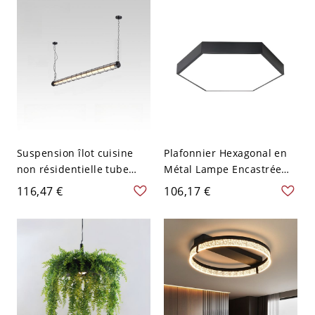
120V
Métal - 110 V-120 V Noir
Suspension îlot cuisine
Plafonnier Hexagonal en
non résidentielle tube
Métal Lampe Encastrée
rétro avec chaîne, noir,
LED Style Cartoon pour
116,47 €
106,17 €
110V-120V, lumière
Chambre d'Enfant - 110 V-
chaude, 4,5"
120 V Noir 59,69 cm
Chaud