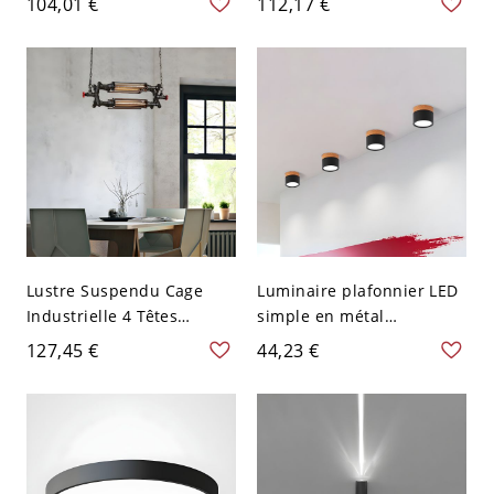
104,01 €
112,17 €
120 V Gradation à trois
Noir 110 V-120 V
niveaux Ovale
Gradation à trois niveaux
Lustre Suspendu Cage
Luminaire plafonnier LED
Industrielle 4 Têtes
simple en métal
Métallique avec Tuyau et
cylindrique pour couloir -
127,45 €
44,23 €
Valve en Noir
Noir 110 V-120 V