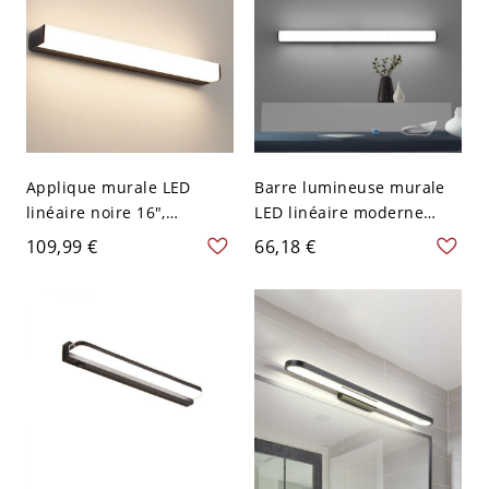
Applique murale LED
Barre lumineuse murale
linéaire noire 16",
LED linéaire moderne
luminaire de vanité
31,5" en métal noir,
109,99 €
66,18 €
moderne en métal pour
lumière blanche, pour
miroir de salle de bain,
coiffeuse, salle de bain,
couloir ou chambre, 110V-
couloir ou miroir
120V