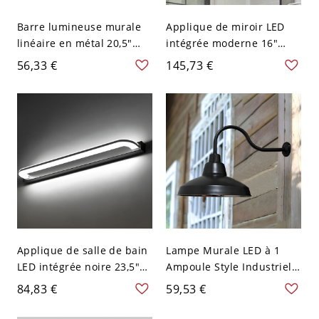
Barre lumineuse murale
Applique de miroir LED
linéaire en métal 20,5"
intégrée moderne 16"
pour meuble-lavabo de
noire, lampe murale en
56,33 €
145,73 €
salle de bain, applique
métal avec abat-jour pour
murale intérieure
salle de bain ou WC, 110V-
moderne, 110V-120V
120V
Applique de salle de bain
Lampe Murale LED à 1
LED intégrée noire 23,5"
Ampoule Style Industriel
avec abat-jour, lampe
Applique Abat-Jour
84,83 €
59,53 €
murale moderne à
Couvercle avec Bras Col
lumière blanche, 110V-
de Cygne en Noir en