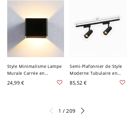
réglable, 110-120V, noir,
lumière chaude, 18w
Style Minimalisme Lampe
Semi-Plafonnier de Style
Murale Carrée en
Moderne Tubulaire en
Acrylique Applique
Métal Éclairage sur Rail
24,99 €
85,52 €
Murale Intérieure à 1
pour Bureau - 110 V-120 V
Lumière - 110 V-120 V
2 Noir
Noir
1 / 209