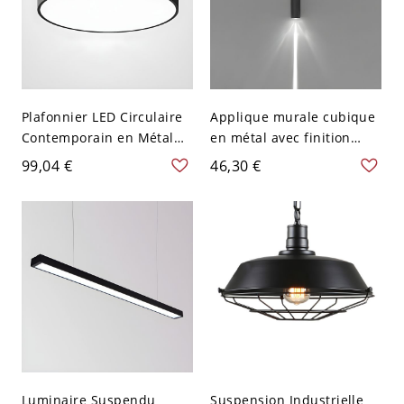
Plafonnier LED Circulaire
Applique murale cubique
Contemporain en Métal
en métal avec finition
Luminaire Encastré pour
noire minimaliste à deux
99,04 €
46,30 €
Chambre - Noir 110 V-120
têtes, équipée d'un
V 22,86 cm Blanc
éclairage LED blanc vers
le haut et vers le bas
Luminaire Suspendu
Suspension Industrielle