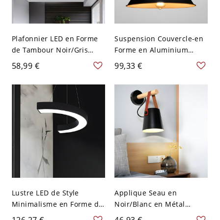
Plafonnier LED en Forme
Suspension Couvercle-en
de Tambour Noir/Gris
Forme en Aluminium
Style Moderne Luminaire
Lampe Suspendue
58,99 €
99,33 €
Encastré en Lumière
Industrielle à 1 Lumière -
Blanche/Chaude - Noir
110 V-120 V Noir 26,67 cm
110 V-120 V Blanc
Lustre LED de Style
Applique Seau en
Minimalisme en Forme de
Noir/Blanc en Métal
C Noir Métallique
Lampe Murale à 1
126,27 €
46,93 €