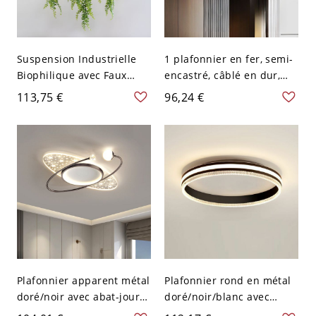
Suspension Industrielle
1 plafonnier en fer, semi-
Biophilique avec Faux
encastré, câblé en dur,
Végétaux et Finition Noire
pour chambre principale -
113,75 €
96,24 €
Mate - Style 1 110 V-120 V
Noir 110 V-120 V
Gradation à trois niveaux
Rond
Plafonnier apparent métal
Plafonnier rond en métal
doré/noir avec abat-jour
doré/noir/blanc avec
en acrylique - Noir 110 V-
abat-jour en acrylique -