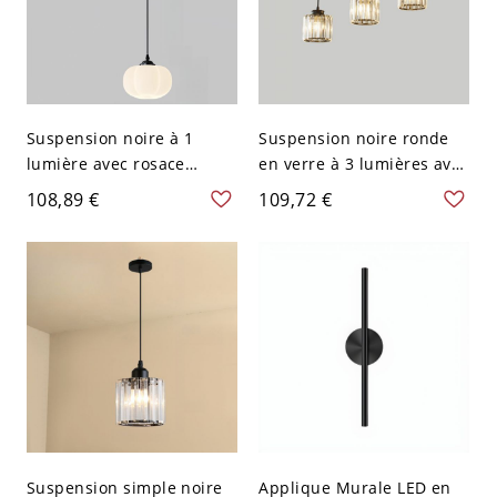
Suspension noire à 1
Suspension noire ronde
lumière avec rosace
en verre à 3 lumières avec
ronde, accent en bois et
rosace linéaire, luminaire
108,89 €
109,72 €
abat-jour en plastique,
de plafond moderne pour
pour îlot de cuisine ou
îlot de cuisine, longueur
chevet
22,5 po
Suspension simple noire
Applique Murale LED en