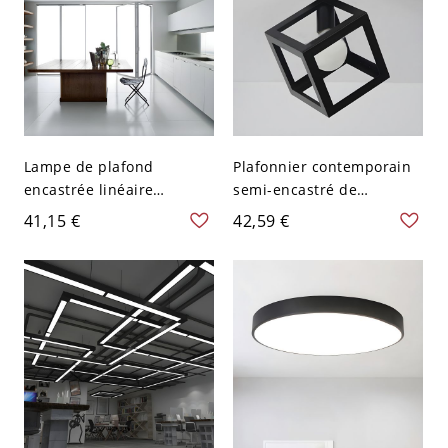
Lampe de plafond
Plafonnier contemporain
encastrée linéaire
semi-encastré de
contemporaine en
chambre carrée en métal
41,15 €
42,59 €
aluminium noir avec
noir à 1 ampoule
éclairage LED pour
cuisine, largeur de 23,5"