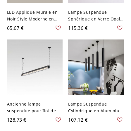
LED Applique Murale en
Lampe Suspendue
Noir Style Moderne en
Sphérique en Verre Opale
Forme de Ligne Lampe
Dépoli à 1 Tête
65,67 €
115,36 €
Murale en Métal - 110 V-
Suspension avec Tige
120 V 50,8 cm Chaud
Suspendue Noire en
Métal - 110 V-120 V Noir
15,24 cm
Ancienne lampe
Lampe Suspendue
suspendue pour îlot de
Cylindrique en Aluminium
cuisine avec abat-jour en
Noire Simpliste avec LED
128,73 €
107,12 €
verre en métal gris et
en Lumière Blanche,
longueur de suspension
Hauteur de 11