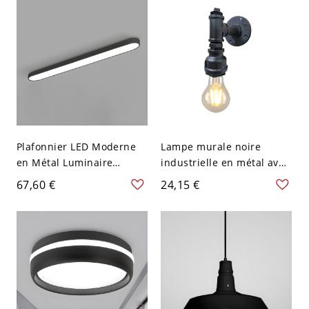
110 V-120 V
Plafonnier LED Moderne
Lampe murale noire
en Métal Luminaire
industrielle en métal avec
Encastré Linéaire en
1 lumière pour idées
67,60 €
24,15 €
Acrylique - 110 V-120 V
d'éclairage monté sur le
62,23 cm Noir Blanc
mur de bain de tuyau
d'eau