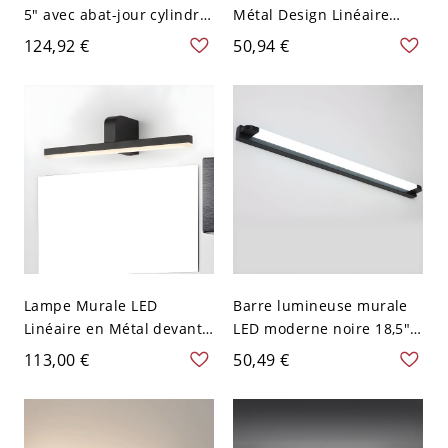
5" avec abat-jour cylindre
Métal Design Linéaire
en verre nervuré et
Éclairage Mural Style
124,92 €
50,94 €
fixation plafond métal
Contemporain - 110 V-120
moderne pour cuisine ou
V Noir Rond 59,69 cm
couloir
Lampe Murale LED
Barre lumineuse murale
Linéaire en Métal devant
LED moderne noire 18,5",
Miroir pour Salle de Bain
applique de vanité en
113,00 €
50,49 €
Applique Murale
métal pour miroir de salle
Contemporaine - Noir 110
de bain, couloir ou salle
V-120 V 40,64 cm
d’eau, 110–120 V