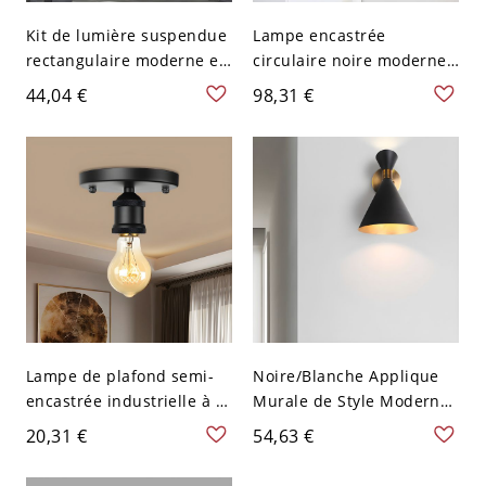
Kit de lumière suspendue
Lampe encastrée
rectangulaire moderne en
circulaire noire moderne
acrylique LED pour
LED, plafonnier en
44,04 €
98,31 €
éclairage vers le bas de
acrylique avec lumière
gymnase en noir - 110 V-
blanche, 9" de large, 2" de
120 V Noir 59,69 cm
haut
Lampe de plafond semi-
Noire/Blanche Applique
encastrée industrielle à 1
Murale de Style Moderne
tête en métal nu noir
en Forme d'Entonnoir en
20,31 €
54,63 €
Métal à 1 Ampoule Lampe
Murale Intérieure - Noir