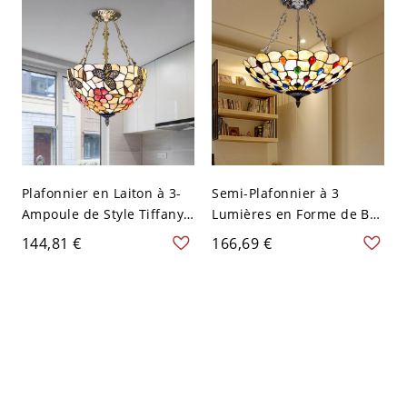
Blanc 110 V-120 V 3
Large - Argent 110 V-120 V
40,64 cm
Plafonnier en Laiton à 3-
Semi-Plafonnier à 3
Ampoule de Style Tiffany
Lumières en Forme de Bol
Semi-Plafonnier avec
en Coquille avec
144,81 €
166,69 €
Abat-Jour à Dôme en
Décoration de Gemme
Coquille 12"/16" de Large
Lampe Semi-Encastrée
- Laiton Antique 110 V-120
Style Tiffany - Beige 110
V 30,48 cm
V-120 V 45,72 cm