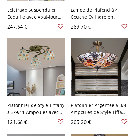
Éclairage Suspendu en
Lampe de Plafond à 4
Coquille avec Abat-Jour
Couche Cylindre en
Conique Suspension
Coquille en Blanc
247,64 €
289,70 €
Bronze de Style Tiffany 3
Luminaire Suspendu LED
Lumières pour Cuisine -
à 3 Ampoules Style
Bronze 110 V-120 V
Moderne - 110 V-120 V
Blanc
Plafonnier de Style Tiffany
Plafonnier Argentée à 3/4
à 3/9/11 Ampoules avec
Ampoules de Style Tiffany
Abat-Jour de Cloche en
Semi-Plafonnier en Métal
121,68 €
205,20 €
Coquille Blanche Lampe
avec Abat-Jour à Dôme en
Encastrée Intérieure -
Coquille 16"/20,5" de