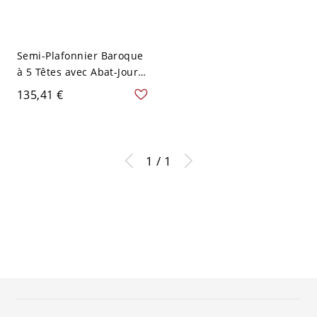
Semi-Plafonnier Baroque
à 5 Têtes avec Abat-Jour
en Coquille de Bol Beige
135,41 €
vers le Haut Lampe
Encastrée avec Chaîne
Suspendue - 110 V-120 V
Beige
1 / 1