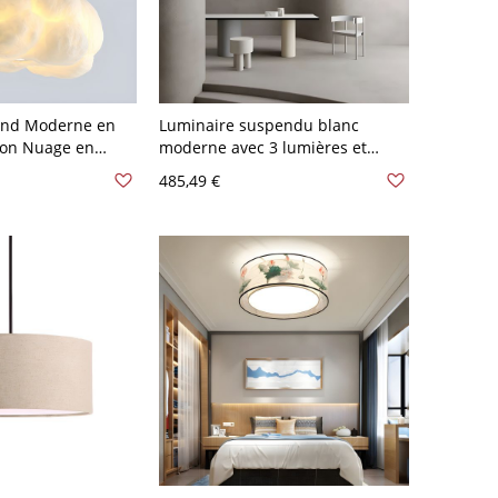
ond Moderne en
Luminaire suspendu blanc
ion Nuage en
moderne avec 3 lumières et
aurant - 110 V-
abat-jour en tissu unique,
485,49 €
,01 cm
longueur de suspension réglable
- 110 V-120 V 59,69 cm