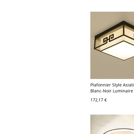
Plafonnier Style Asia
Blanc-Noir Luminaire 
Abat-Jour en Tissu - 
172,17 €
Blanc-Noir 3