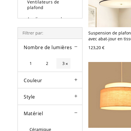
Ventilateurs de
plafond
Appliques murales
Lampe et lampadaire
Suspension de plafo
Filtrer par:
avec abat-jour en tiss
Lumière d'extérieure
noir, diamètre de 16"
Nombre de lumières
123,20 €
Ampoules
1
2
3
×
Couleur
Style
Matériel
Céramique