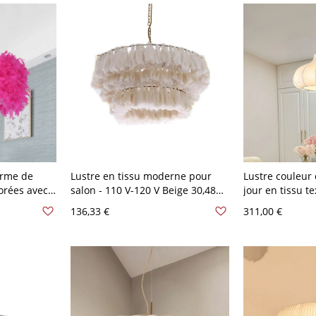
orme de
Lustre en tissu moderne pour
Lustre couleur 
orées avec
salon - 110 V-120 V Beige 30,48
jour en tissu t
 - Rose
cm
de suspension f
136,33 €
311,00 €
,48 cm
120V, petit