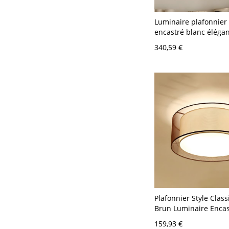
Luminaire plafonnier
encastré blanc élégan
plusieurs niveaux po
340,59 €
modernes - 110 V-120
Plafonnier Style Clas
Brun Luminaire Encas
Jour en Tissu - 110 V-
159,93 €
cm Rond