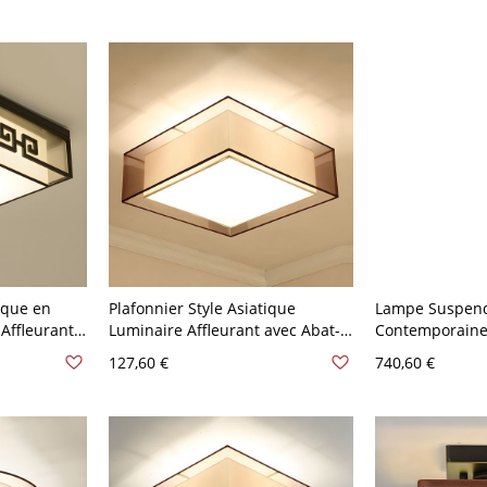
tique en
Plafonnier Style Asiatique
Lampe Suspen
Affleurant
Luminaire Affleurant avec Abat-
Contemporaine
110 V-120 V
Jour en Tissu - 110 V-120 V Café
Suspension en 
127,60 €
740,60 €
Carré 40,64 cm
110 V-120 V Bl