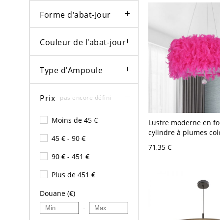
Forme d'abat-Jour
Couleur de l'abat-jour
Type d'Ampoule
Prix
pas encore défini
Moins de 45 €
Lustre moderne en f
cylindre à plumes col
45 € - 90 €
boule de cristal finale
71,35 €
Rouge 110 V-120 V 30
90 € - 451 €
Plus de 451 €
Douane (€)
-