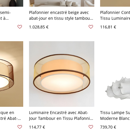
 semi-
Plafonnier encastré beige avec
Plafonnier Con
t à
abat-jour en tissu style tambour -
Tissu Luminair
ur maisons
110 V-120 V 100,33 cm
Chambre - Rose
1.028,85 €
116,81 €
 V 59,69 cm
40,64 cm Cylin
sique en
Luminaire Encastré avec Abat-
Tissu Lampe S
tré Abat-
Jour Tambour en Tissu Plafonnier
Moderne Blanc
120 V 40,64
Style Traditionnel - Beige 110 V-
Suspension pou
114,77 €
739,70 €
120 V 40,64 cm
110 V-120 V Bl