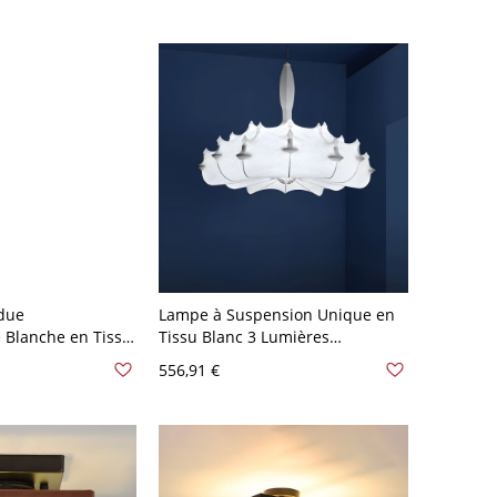
due
Lampe à Suspension Unique en
 Blanche en Tissu
Tissu Blanc 3 Lumières
Forme Spéciale -
Luminaire de Plafond Style
556,91 €
anc 64,77 cm
Moderne - 110 V-120 V Blanc