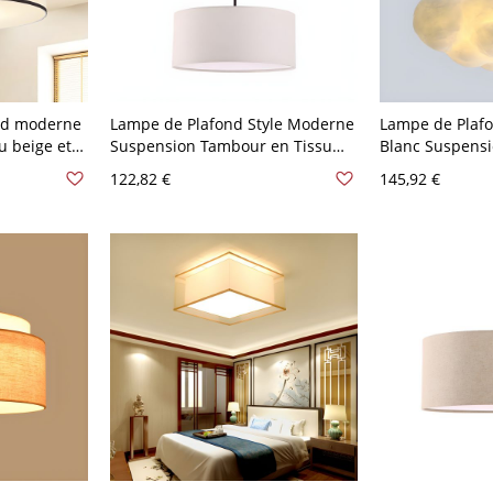
nd moderne
Lampe de Plafond Style Moderne
Lampe de Plaf
u beige et
Suspension Tambour en Tissu
Blanc Suspens
pour Salle à Manger - 110 V-120
Tissu pour Rest
122,82 €
145,92 €
V Beige clair 49,53 cm
120 V Blanc 80