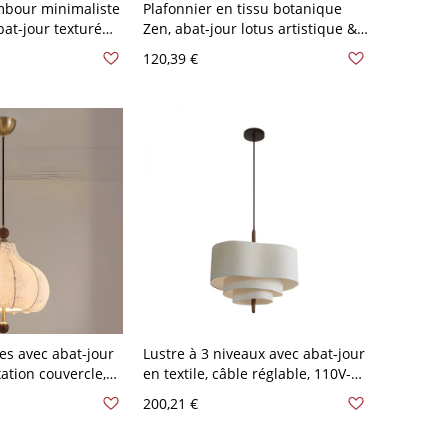
mbour minimaliste
Plafonnier en tissu botanique
bat-jour texturé
Zen, abat-jour lotus artistique &
nger et salon -
lumière douce sans
120,39 €
 60,96 cm
éblouissement - 110 V-120 V
40,64 cm Rond sans Franges
es avec abat-jour
Lustre à 3 niveaux avec abat-jour
ixation couvercle,
en textile, câble réglable, 110V-
ble, hauteur
120V, 18"
200,21 €
120V, 16"