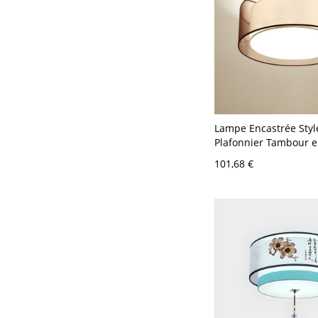
Lampe Encastrée Sty
Plafonnier Tambour e
pour Chambre à Couc
101,68 €
110 V-120 V 40,64 cm