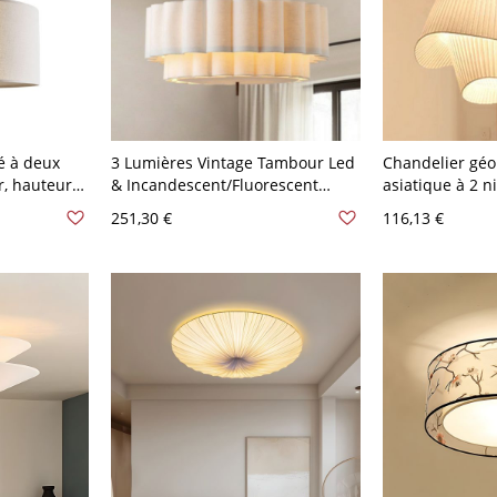
ré à deux
3 Lumières Vintage Tambour Led
Chandelier géo
, hauteur
& Incandescent/Fluorescent
asiatique à 2 n
Suspension avec Abat-jour en
longueur de su
251,30 €
116,13 €
Tissu Blanc & Cordon, 110V-120V,
en blanc - 110 
18"