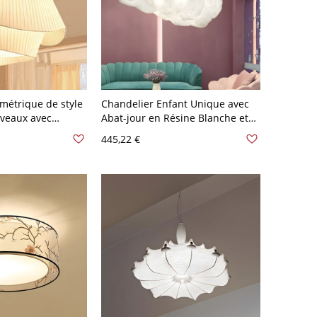
métrique de style
Chandelier Enfant Unique avec
iveaux avec
Abat-jour en Résine Blanche et
spension réglable
Longueur de Suspension
445,22 €
V-120 V 50,8 cm
Réglable - 110 V-120 V 80,01 cm