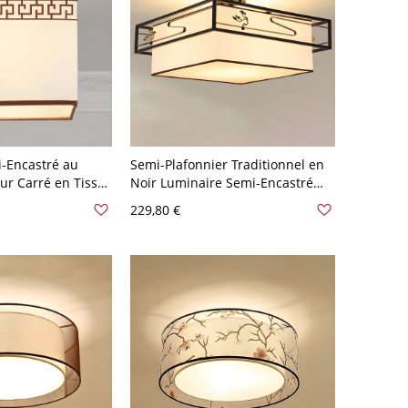
-Encastré au
Semi-Plafonnier Traditionnel en
ur Carré en Tissu
Noir Luminaire Semi-Encastré
r Traditionnel en
Abat-Jour Carré en Tissu - Noir
229,80 €
10 V-120 V 3
110 V-120 V 3