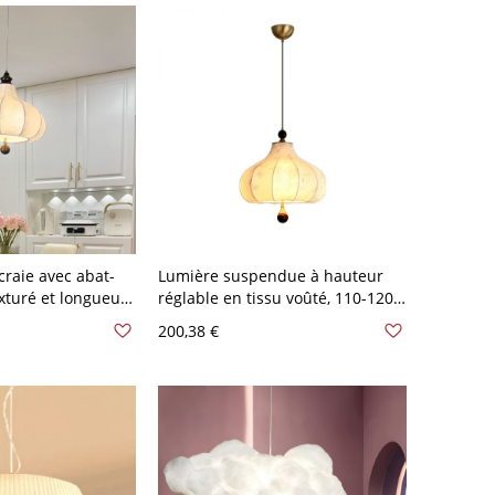
craie avec abat-
Lumière suspendue à hauteur
exturé et longueur
réglable en tissu voûté, 110-120V,
lexible, 110V-
16"
200,38 €