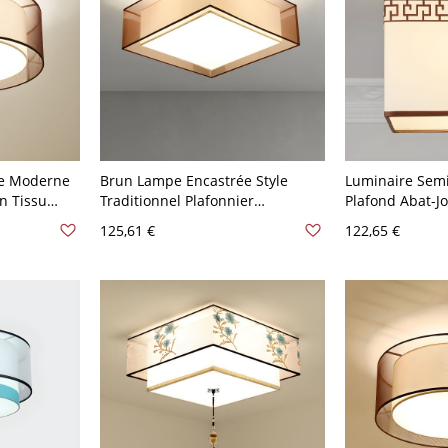
le Moderne
Brun Lampe Encastrée Style
Luminaire Semi
n Tissu
Traditionnel Plafonnier
Plafond Abat-Jo
her - Café
Géométrique en Tissu - Brun 110
Semi-Plafonnie
125,61 €
122,65 €
V-120 V 40,64 cm Carré
Blanc - Blanc 1