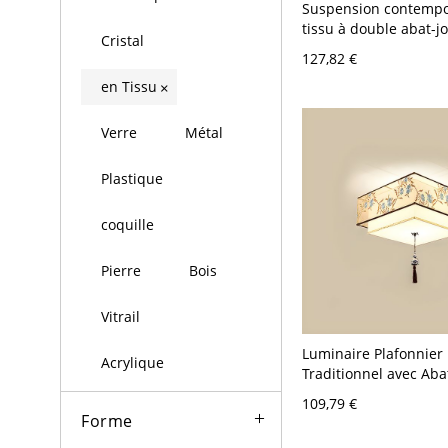
Suspension contempo
tissu à double abat-j
Cristal
tambour, luminaire d
127,82 €
superposé pour salon
en Tissu
×
lueur d’ambiance - 11
40,64 cm Jaune
Verre
Métal
Plastique
coquille
Pierre
Bois
Vitrail
Luminaire Plafonnier
Acrylique
Traditionnel avec Aba
Tissu Simplicité Géo
109,79 €
pour Salon - 110 V-12
Forme
Fleur 40,64 cm