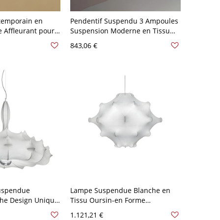
temporain en
Pendentif Suspendu 3 Ampoules
e Affleurant pour
Suspension Moderne en Tissu
 110 V-120 V
Blanc en Forme de Fleur - 110 V-
843,06 €
dre
120 V
uspendue
Lampe Suspendue Blanche en
he Design Unique
Tissu Oursin-en Forme
r Restaurant -
Suspension Moderne - 110 V-120
1.121,21 €
anc 59,69 cm
V Blanc 86,36 cm