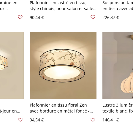
raine en
Plafonnier encastré en tissu,
Suspension ta
our
style chinois, pour salon et salle
en tissu avec a
e plafond
à manger - 110 V-120 V Jaune
pour salle à ma
90,44 €
226,37 €
, douce
Carré 40,64 cm
110 V-120 V Lin
0 V-120 V
Plafonnier en tissu floral Zen
Lustre 3 lumièr
t-jour en
avec bordure en métal foncé -
textile blanc, f
métrique
110 V-120 V 40,64 cm Rond
montage par câ
94,54 €
146,41 €
0 V Beige
réglable, 110V-