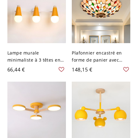
Lampe murale
Plafonnier encastré en
minimaliste à 3 têtes en
forme de panier avec
métal pour salle de bain,
verre coupé Tiffany, 3
66,44 €
148,15 €
montée sur mur en cône
ampoules, beige, avec
jaune
cabochons en pierres
précieuses, 16" L