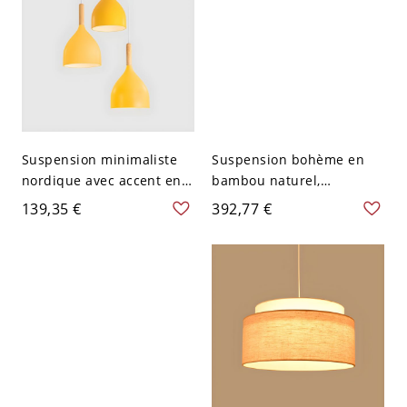
Suspension minimaliste
Suspension bohème en
nordique avec accent en
bambou naturel,
bois, lampe suspendue en
luminaire suspendu en
139,35 €
392,77 €
métal mat pour îlot de
rotin tressé à la main
cuisine - 110 V-120 V Rond
pour salle à manger et îlot
Jaune
de cuisine - 110 V-120 V
Sphère