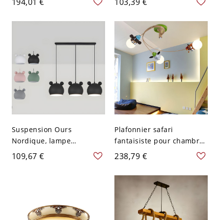
194,01 €
103,39 €
Lumières Suspension avec
éclairage LED jaune pour
Chaîne Suspendue - 110
salon, largeur de 19,5"
V-120 V Beige
Suspension Ours
Plafonnier safari
Nordique, lampe
fantaisiste pour chambre
suspendue à dôme en
d’enfant et nursery -
109,67 €
238,79 €
métal mat pour chambre
Jaune 110 V-120 V 3
de bébé ou cuisine - 110
V-120 V Jaune Petit 3