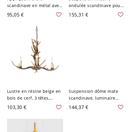
scandinave en métal avec
ondulée scandinave pour
abat-jour réglable en
îlot avec abat-jour
95,05 €
155,31 €
forme de bois de cerf
citrouille givrés - 3 Beige
pour chambre ou salle de
110 V-120 V
bain - 110 V-120 V Jaune 3
Lustre en résine beige en
Suspension dôme mate
bois de cerf, 3 têtes,
scandinave, luminaire
suspension style
suspendu en aluminium
103,30 €
144,37 €
campagne
avec accent en bois
naturel pour îlot de
cuisine ou salle à manger
- 110 V-120 V 3 Jaune