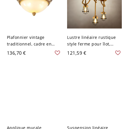
Plafonnier vintage
Lustre linéaire rustique
traditionnel, cadre en
style ferme pour îlot,
résine sculptée
poutre en bois massif et
136,70 €
121,59 €
ornementale avec vasque
suspension en corde de
en verre dépoli - 110 V-
chanvre avec cages
120 V Beige petit
métalliques industrielles -
110 V-120 V Jaune 3
Applique murale
Suspension linéaire