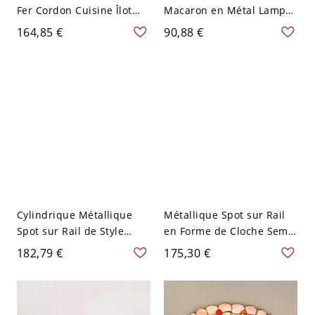
Fer Cordon Cuisine Îlot
Macaron en Métal Lampe
Pendentif avec Abat-jour
Suspendue Ronde en Bois
164,85 €
90,88 €
Jaune, 110V-120V, Jaune
- 110 V-120 V Jaune 3
Cylindrique Métallique
Métallique Spot sur Rail
Spot sur Rail de Style
en Forme de Cloche Semi-
Contemporain Semi-
Plafonnier Modernisme
182,79 €
175,30 €
Plafonnier pour Galerie -
avec Détail en Bois - 110
110 V-120 V 3 Jaune
V-120 V 3 Jaune