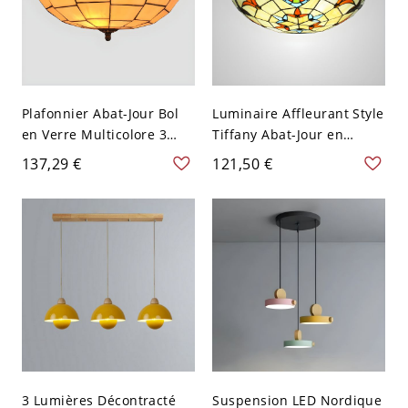
Plafonnier Abat-Jour Bol
Luminaire Affleurant Style
en Verre Multicolore 3
Tiffany Abat-Jour en
Têtes Lampe Encastrée
Vitrail Plafonnier Beige en
137,29 €
121,50 €
Style Tiffany - Beige 110
Forme de Bol - Beige 110
V-120 V 40,64 cm
V-120 V 40,64 cm
3 Lumières Décontracté
Suspension LED Nordique