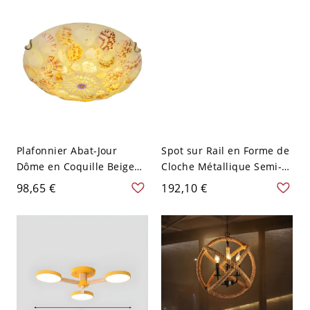
35,56 cm
Plafonnier Abat-Jour
Spot sur Rail en Forme de
Dôme en Coquille Beige
Cloche Métallique Semi-
Lampe Encastrée Style
Plafonnier de Style
98,65 €
192,10 €
Tiffany - Beige 110 V-120 V
Moderne pour Galerie -
40,64 cm
110 V-120 V 3 Jaune