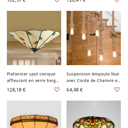
Fer pour Salon - 3 Jaune
Forme de Bol - Beige 110
110 V-120 V
V-120 V 40,64 cm
Plafonnier spot conique
Suspension Ampoule Nue
affleurant en verre beige,
avec Corde de Chanvre en
style méditerranéen, 3
Beige Lampe de Plafond à
128,18 €
64,48 €
lumières, motif feuilles
3-Tête Style Industriel -
vertes
110 V-120 V Beige