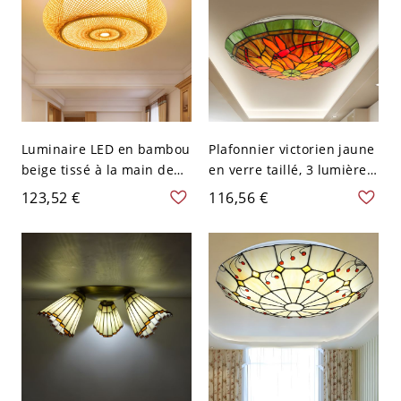
Luminaire LED en bambou
Plafonnier victorien jaune
beige tissé à la main de
en verre taillé, 3 lumières,
style asiatique, plafonnier
finition verte, motif
123,52 €
116,56 €
oblong de 16" de large
libellules