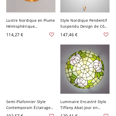
Lustre Nordique en Plume
Style Nordique Pendentif
Hémisphérique
Suspendu Design de Cône
Suspension pour
Suspension avec Abat-
114,27 €
147,46 €
Chambre - 110 V-120 V
Jour en Métal - 110 V-120
Jaune 49,53 cm
V Jaune 40,64 cm
Semi-Plafonnier Style
Luminaire Encastré Style
Contemporain Éclairage
Tiffany Abat-Jour en
sur Rail Abat-Jour Cône en
Vitrail Plafonnier en
102,57 €
120,41 €