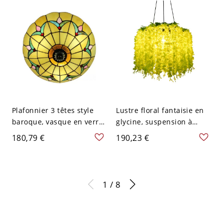
Plafonnier 3 têtes style
Lustre floral fantaisie en
baroque, vasque en verre
glycine, suspension à
teinté jaune motif tulipe,
fleurs en cascade pour
180,79 €
190,23 €
49,5 cm l
une ambiance de salle à
manger et une déco
d’événements - 110 V-120
V Jaune-Vert
1 / 8