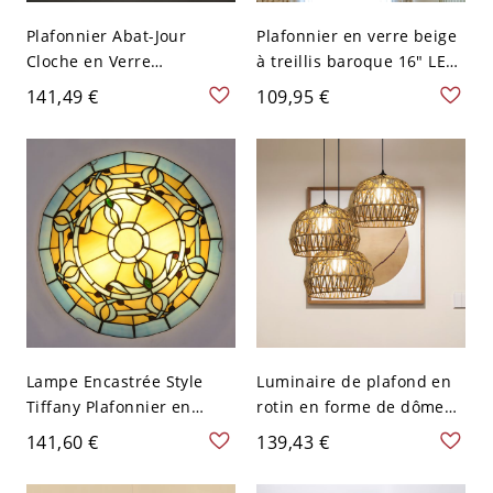
Plafonnier Abat-Jour
Plafonnier en verre beige
Cloche en Verre
à treillis baroque 16" LED
Multicolore Lampe
rouge finition blanche
141,49 €
109,95 €
Encastrée 3 Têtes Style
Tiffany - Beige 110 V-120 V
Lampe Encastrée Style
Luminaire de plafond en
Tiffany Plafonnier en
rotin en forme de dôme
Forme de Bol en Verre
de style asiatique avec 3
141,60 €
139,43 €
Multicolore - Jaune 110 V-
têtes et abat-jour beige
120 V 40,64 cm
pour restaurant