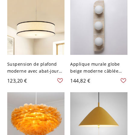
Suspension de plafond
Applique murale globe
moderne avec abat-jour
beige moderne câblée
en tissu beige et noir,
avec abat-jour en verre
123,20 €
144,82 €
diamètre de 16"
blanc - 110 V-120 V 3