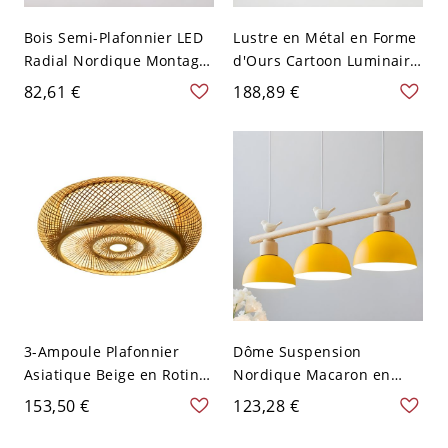
Bois Semi-Plafonnier LED
Lustre en Métal en Forme
Radial Nordique Montage
d'Ours Cartoon Luminaire
Semi-Encastré à Abat-Jour
Suspendu Style Macaron -
82,61 €
188,89 €
Rond en Métal - 110 V-120
110 V-120 V Jaune 3
V Jaune 3
3-Ampoule Plafonnier
Dôme Suspension
Asiatique Beige en Rotin
Nordique Macaron en
de Bambou Lampe
Métal à 3 Ampoules
153,50 €
123,28 €
Encastrée Design de
Luminaire Suspendu en
Tambour - 110 V-120 V
Bois - 110 V-120 V Jaune