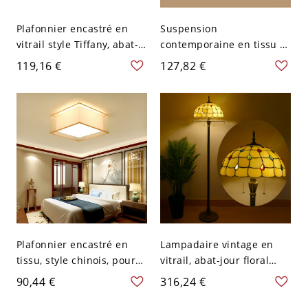
Plafonnier encastré en
Suspension
vitrail style Tiffany, abat-
contemporaine en tissu à
jour artisanal
double abat-jour tambour,
119,16 €
127,82 €
géométrique pour
luminaire de plafond
chambre et entrée - 110
superposé pour salon,
V-120 V Jaune 40,64 cm
douce lueur d’ambiance -
110 V-120 V 40,64 cm
Jaune
Plafonnier encastré en
Lampadaire vintage en
tissu, style chinois, pour
vitrail, abat-jour floral
salon et salle à manger -
artisanal, pied en bronze -
90,44 €
316,24 €
110 V-120 V Jaune Carré
110 V-120 V Couvercle
40,64 cm