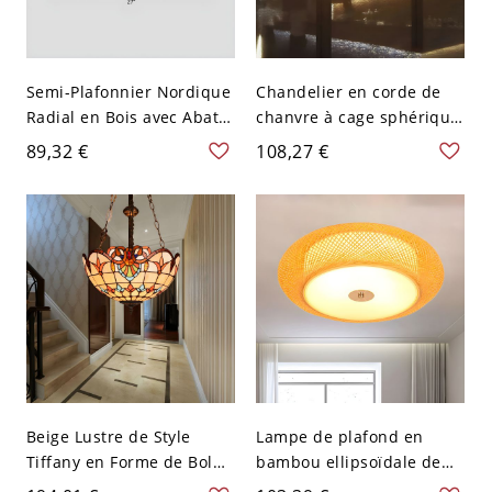
Semi-Plafonnier Nordique
Chandelier en corde de
Radial en Bois avec Abat-
chanvre à cage sphérique
Jour Rond en Acrylique
industriel à 3 têtes avec
89,32 €
108,27 €
Montage Semi-Encastré
design de bougie en beige
pour Salon - 110 V-120 V 3
pour salle à manger
Jaune
Beige Lustre de Style
Lampe de plafond en
Tiffany en Forme de Bol
bambou ellipsoïdale de
vers le Haut en Vitrail à 3
style asiatique avec