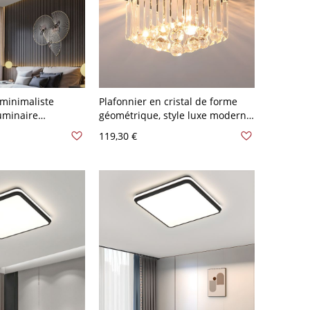
 minimaliste
Plafonnier en cristal de forme
uminaire
géométrique, style luxe moderne,
xtra-plat pour
en acier inoxydable - Argent 110
119,30 €
oir - Noir 110 V-
V-120 V Carré