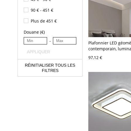
90 € - 451 €
Plus de 451 €
Douane (€)
-
Plafonnier LED géomé
contemporain, lumina
APPLIQUER
superposé dimmable 
97,12 €
étoilé - 110 V-120 V G
RÉINITIALISER TOUS LES
trois niveaux Carré
FILTRES