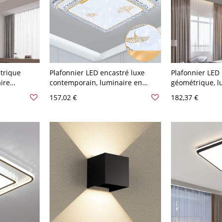
trique
Plafonnier LED encastré luxe
Plafonnier LED
ire
contemporain, luminaire en
géométrique, l
avec accent
acrylique style cristal avec
architectural e
157,02 €
182,37 €
radation à
accents dorés et motif feuille de
chambre et coul
ginkgo - 110 V-120 V 50,8 cm
120 V Carré
Carré