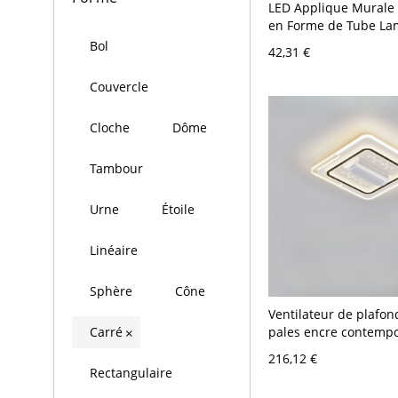
LED Applique Murale 
en Forme de Tube La
en Métal Style Simple
Bol
42,31 €
V Noir Blanc Carré
Couvercle
Cloche
Dôme
Tambour
Urne
Étoile
Linéaire
Sphère
Cône
Ventilateur de plafon
pales encre contempo
Carré
×
LED, gradation à dista
216,12 €
montage encastré po
Rectangulaire
résidentiel, 110V-120V