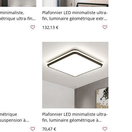
minimaliste,
Plafonnier LED minimaliste ultra-
étrique ultra-fin
fin, luminaire géométrique extra-
en acrylique - 110
plat avec diffuseur en acrylique -
132,13 €
50,8 cm Gradation
110 V-120 V 30,48 cm Carré
métrique
Plafonnier LED minimaliste ultra-
suspension à
fin, luminaire géométrique à
e - 110 V-120 V
profil bas avec abat-jour en
70,47 €
60 cm
acrylique - Noir 110 V-120 V 40,64