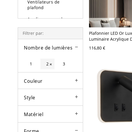
Ventilateurs de
plafond
Appliques murales
Lampe et lampadaire
Plafonnier LED Or Lux
Filtrer par:
Luminaire Acrylique
Lumière d'extérieure
avec Bordure Style Cri
Nombre de lumières
116,80 €
- 110 V-120 V Petite Ta
Ampoules
Gradation à trois niv
1
2
3
×
Couleur
Style
Matériel
Forme