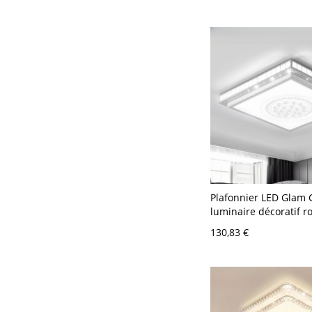
Blanc
Plafonnier LED Glam C
luminaire décoratif r
salon et chambre - 11
130,83 €
58,42 cm Blanc