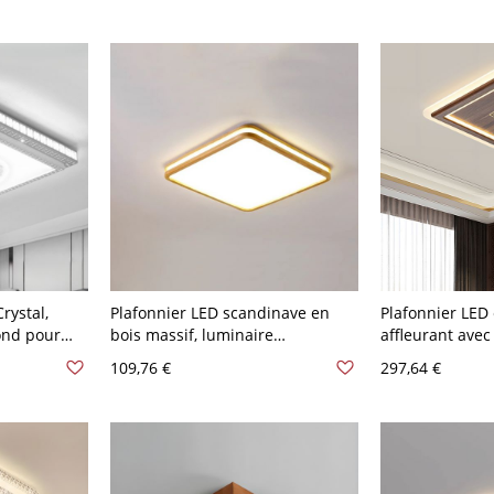
rystal,
Plafonnier LED scandinave en
Plafonnier LED
ond pour
bois massif, luminaire
affleurant avec 
0 V-120 V
minimaliste à profil bas avec
en laiton - 110
109,76 €
297,64 €
abat-jour en acrylique - 2 110 V-
Carré Naturel
120 V 30,48 cm Carré Blanc