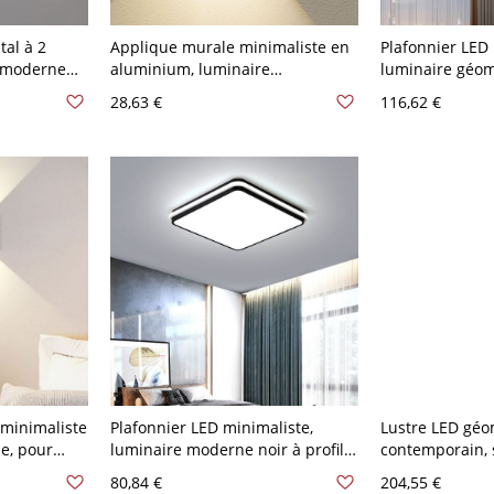
tal à 2
Applique murale minimaliste en
Plafonnier LED 
e moderne
aluminium, luminaire
luminaire géom
rique, pour
architectural haut/bas avec
avec abat-jour 
28,63 €
116,62 €
V-120 V
finition résistante aux
V-120 V Carré 
intempéries - 110 V-120 V Noir
à trois niveaux
Carré
minimaliste
Plafonnier LED minimaliste,
Lustre LED géo
e, pour
luminaire moderne noir à profil
contemporain, 
c faisceau
bas avec diffuseur en acrylique -
niveaux réglabl
80,84 €
204,55 €
 Noir Carré
110 V-120 V 40,64 cm Carré
Noir Carré 40+