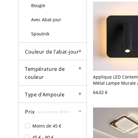
Bougie
Avec Abat-jour
Spoutnik
Couleur de l'abat-jour
Température de
couleur
Applique LED Contem
Métal Lampe Murale 
Projecteur pour Cham
64,02 €
Type d'Ampoule
120 V Noir Carré
Prix
pas encore défini
Moins de 45 €
45 € - 90 €