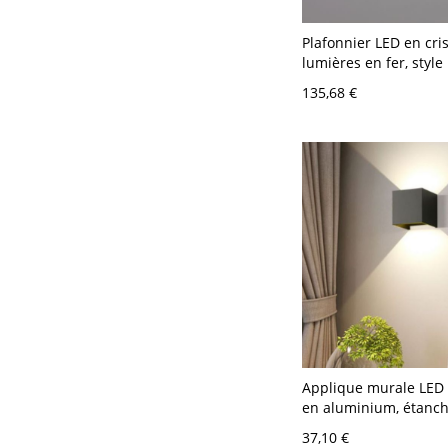
Plafonnier LED en cris
lumières en fer, styl
simple, forme géomét
135,68 €
chambre - Carré 110 
41,91 cm Blanc
Applique murale LED 
en aluminium, étanch
porche extérieur, ave
37,10 €
réglable - 110 V-120 V