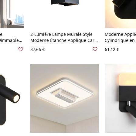
e,
2-Lumière Lampe Murale Style
Moderne Appli
 Dimmable
Moderne Étanche Applique Carré
Cylindrique en
stal Facetté
en Métal - 110 V-120 V Noir
Lampe Murale A
37,66 €
61,12 €
ille
120 V Noir Car
eaux Carré