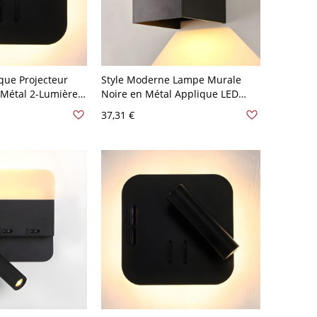
que Projecteur
Style Moderne Lampe Murale
 Métal 2-Lumière
Noire en Métal Applique LED
justable - 110 V-
d'Extérieur Imperméable - 110 V-
37,31 €
ré
120 V Noir Carré