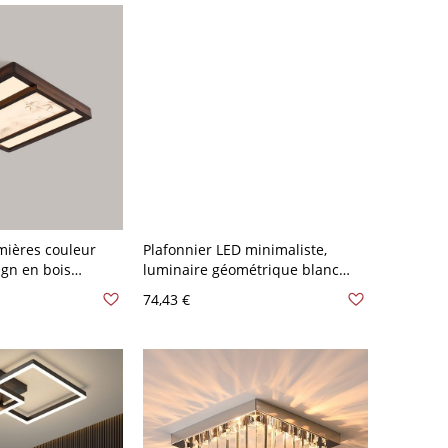
mières couleur
Plafonnier LED minimaliste,
ign en bois
luminaire géométrique blanc
-120 V 50,8 cm
avec diffuseur acrylique anti-
74,43 €
éblouissement - 110 V-120 V
40,64 cm Carré