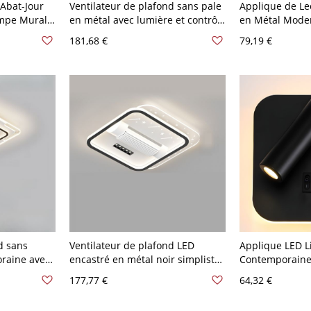
Abat-Jour
Ventilateur de plafond sans pale
Applique de Le
mpe Murale
en métal avec lumière et contrôle
en Métal Mode
 - 110 V-120
de gradation lisse, style moderne
Projecteur pour
181,68 €
79,19 €
simple, adapté pour une
110 V-120 V No
utilisation résidentielle avec LED,
110V-120V, carré, couleur craie
d sans
Ventilateur de plafond LED
Applique LED L
raine avec
encastré en métal noir simpliste
Contemporaine
nce,
pour usage résidentiel, 110V-
Luminaire Mura
177,77 €
64,32 €
ur usage
120V, carré
110 V-120 V Noi
, carré