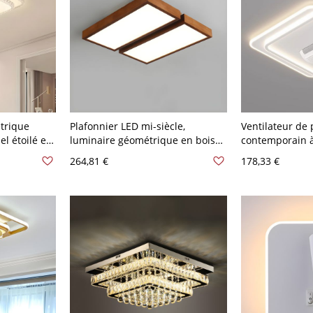
trique
Plafonnier LED mi-siècle,
Ventilateur de 
el étoilé et
luminaire géométrique en bois
contemporain 
0 V-120 V
massif - 110 V-120 V 2 Blanc
affleurant avec
264,81 €
178,33 €
rois niveaux
fermé sans pale
avec LED - 110 