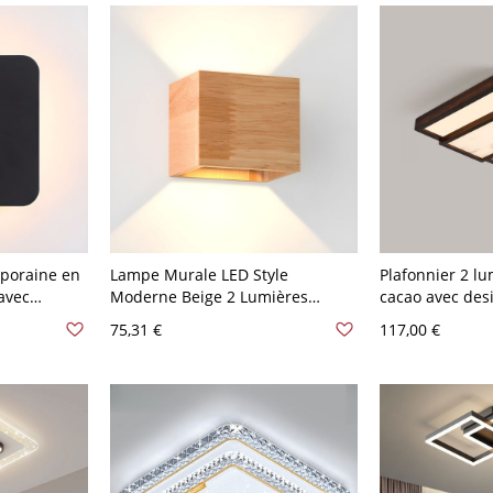
poraine en
Lampe Murale LED Style
Plafonnier 2 lu
avec
Moderne Beige 2 Lumières
cacao avec des
bre - 110 V-
Applique Géométrique en Bois -
naturel - 110 V
75,31 €
117,00 €
110 V-120 V Bois Gradation à
Carré
trois niveaux Carré