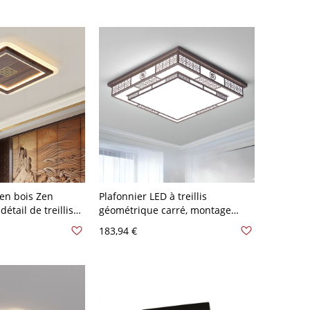
cm Carré
 en bois Zen
Plafonnier LED à treillis
détail de treillis
géométrique carré, montage
 V-120 V 40,64 cm
affleurant - 110 V-120 V 50,8 cm
183,94 €
Blanc