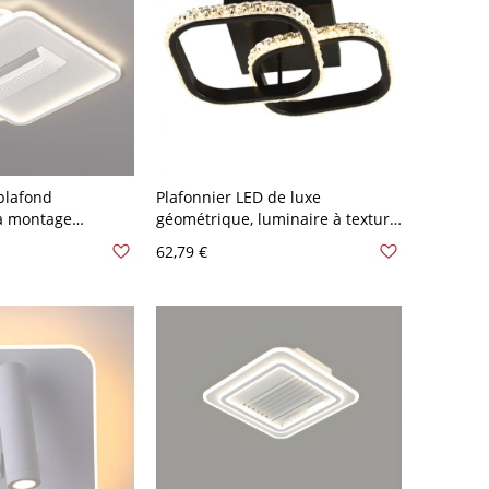
plafond
Plafonnier LED de luxe
à montage
géométrique, luminaire à texture
 lumière, design
cristalline réglable en 3 couleurs
62,79 €
s à profil bas
- Noir 110 V-120 V Carré
V-120 V Carré
Gradation à trois niveaux