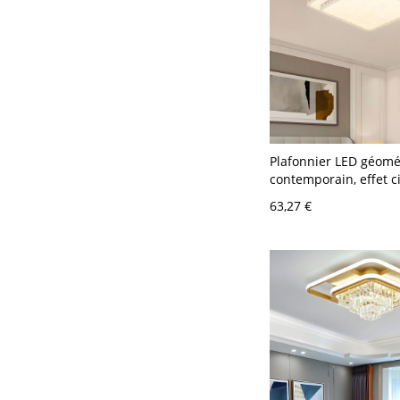
Plafonnier LED géomé
contemporain, effet ci
bord prismatique - 11
63,27 €
Carré 2 Gradation à t