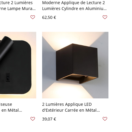
cture 2 Lumières
Moderne Applique de Lecture 2
rne Lampe Murale
Lumières Cylindre en Aluminium
 Chevet - Carré
Lampe Murale pour Chevet - 110
62,50 €
ir Chaud
V-120 V Noir Carré
iseuse
2 Lumières Applique LED
 en Métal
d'Extérieur Carrée en Métal
l pour Salon -
Lampe Murale Moderne Étanche
39,07 €
r Carré
- 110 V-120 V Noir Chaud