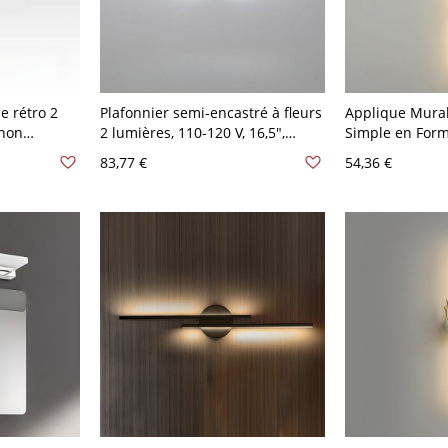
e rétro 2
Plafonnier semi-encastré à fleurs
Applique Mural
 non
2 lumières, 110-120 V, 16,5",
Simple en Form
îne, noir,
lumière blanche
Luminaire Mura
83,77 €
54,36 €
haude, 8"
Métal - 110 V-1
Chaud