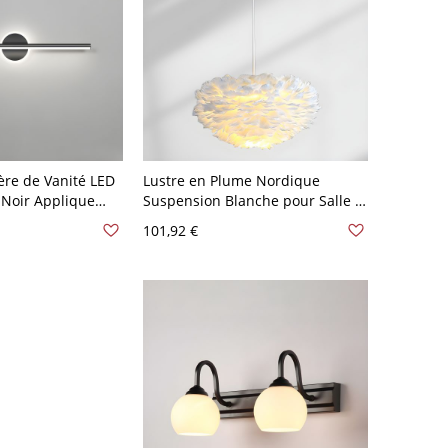
ère de Vanité LED
Lustre en Plume Nordique
 Noir Applique
Suspension Blanche pour Salle à
Bain Linéaire -
Manger - 110 V-120 V 40,64 cm
101,92 €
ir Blanc 40,64 cm
Sphère