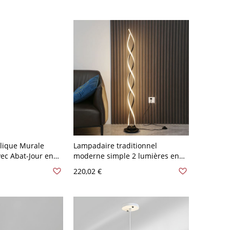
lique Murale
Lampadaire traditionnel
ec Abat-Jour en
moderne simple 2 lumières en
poli Sphérique
alliage avec abat-jour en gel de
220,02 €
ntérieure - 110 V-
silice blanc, luminaire LED,
interrupteur à pied, noir, 110V-
120V, lumière chaude