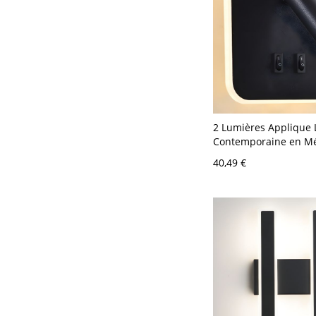
2 Lumières Applique 
Contemporaine en Mé
Luminaire Mural pou
40,49 €
110 V-120 V Noir Cha