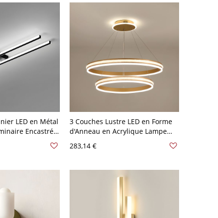
nnier LED en Métal
3 Couches Lustre LED en Forme
minaire Encastré
d'Anneau en Acrylique Lampe
Noir 110 V-120 V
Suspendue Contemporain
283,14 €
Intérieure - 110 V-120 V Or 60
cm+80 cm Blanc