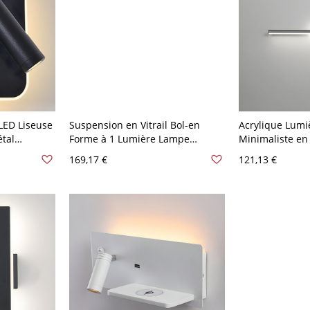
LED Liseuse
Suspension en Vitrail Bol-en
Acrylique Lumi
tal
Forme à 1 Lumière Lampe
Minimaliste en
r Chambre -
Suspendue Style Tiffany - 110 V-
Miroir Salle de 
169,17 €
121,13 €
ud Carré
120 V Blanc 40,64 cm
110 V-120 V No
Rond