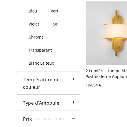
Bleu
Vert
Violet
Or
Chrome
Transparent
Blanc Laiteux
2 Lumières Lampe Mur
Postmoderne Appliqu
Température de
Unique en Métal - 11
104,54 €
couleur
Blanc 55,88 cm
Type d'Ampoule
Prix
pas encore défini