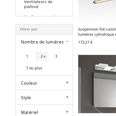
Ventilateurs de
plafond
Appliques murales
Lampe et lampadaire
Suspension îlot cuisin
Filtrer par:
lumières cylindrique
Lumière d'extérieure
résidentielle avec cha
Nombre de lumières
172,27 €
110V-120V, lumière c
Ampoules
1
2
3
×
7 ou plus
Couleur
Style
Matériel