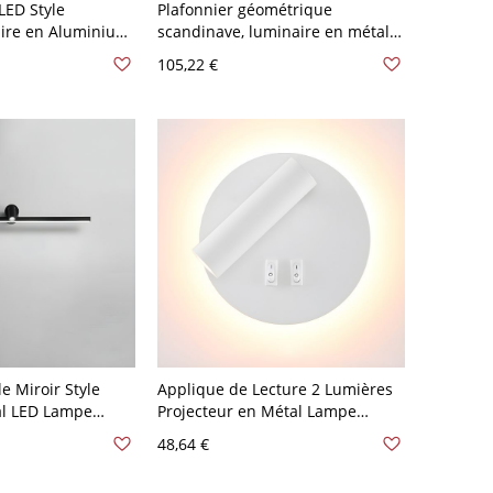
LED Style
Plafonnier géométrique
aire en Aluminium
scandinave, luminaire en métal
gn de Ramure pour
imitation bois avec abat-jour en
105,22 €
120 V Blanc-Or
acrylique - 110 V-120 V 40,64 cm
Noyer Foncé
e Miroir Style
Applique de Lecture 2 Lumières
al LED Lampe
Projecteur en Métal Lampe
e Linéaire - 110
Murale Style Moderne - 110 V-
48,64 €
lanc 59,69 cm
120 V Blanc Rond