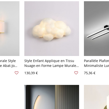
ale Style
Style Enfant Applique en Tissu
Parallèle Plafo
e Abat-Jour
Nuage-en Forme Lampe Murale à
Minimaliste Lu
0 V-120 V
2 Ampoules pour Chambre - 110
pour Couloir - 
130,39 €
75,36 €
V-120 V Blanc 38,1 cm La gauche
48,26 cm Blanc