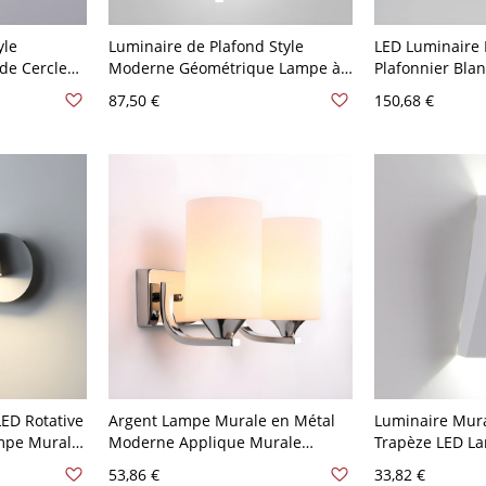
yle
Luminaire de Plafond Style
LED Luminaire 
de Cercle
Moderne Géométrique Lampe à
Plafonnier Bla
étal - 110
Suspension en Noir Métallique -
Design de Cercl
87,50 €
150,68 €
110 V-120 V 2 Blanc Arrondi
30,48 cm 2 Bla
LED Rotative
Argent Lampe Murale en Métal
Luminaire Mura
mpe Murale
Moderne Applique Murale
Trapèze LED L
hevet - 110
Cylindrique en Verre Blanc - 110
Style Moderne 
53,86 €
33,82 €
d
V-120 V Argent 2
120 V Blanc Int