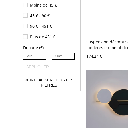
Moins de 45 €
45 € - 90 €
90 € - 451 €
Plus de 451 €
Suspension décorativ
lumières en métal do
Douane (€)
table à manger avec o
174,24 €
-
œuf
APPLIQUER
RÉINITIALISER TOUS LES
FILTRES