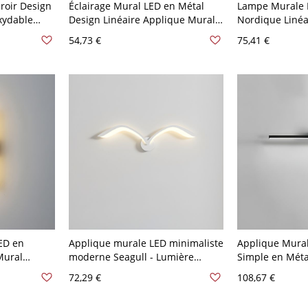
roir Design
Éclairage Mural LED en Métal
Lampe Murale 
xydable
Design Linéaire Applique Murale
Nordique Liné
e Simple
Style Contemporain - 110 V-120 V
Applique Desi
54,73 €
75,41 €
110 V-120 V
Noir Blanc 54,61 cm
Chevet - 110 V-
c 2
59,69 cm
ED en
Applique murale LED minimaliste
Applique Mural
Mural
moderne Seagull - Lumière
Simple en Mét
 110 V-120
d'ambiance silhouette d'oiseau
Murale en Form
72,29 €
108,67 €
pour chambre et salon - 110 V-
V-120 V Noir B
120 V Blanc 50,8 cm