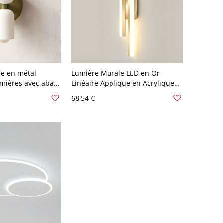
e en métal
Lumière Murale LED en Or
mières avec abat-
Linéaire Applique en Acrylique
lanc givré - 110 V-
Moderne pour Couloir - La
68,54 €
gauche 110 V-120 V 49,53 cm
Chaud