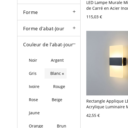
LED Lampe Murale Mi
de Carré en Acier Ino
Forme
Applique Murale Styl
115,03 €
pour Salle de Bain - 
Acier Inoxydable Blan
Forme d'abat-Jour
Couleur de l'abat-jour
Noir
Argent
Gris
Blanc
×
Ivoire
Rouge
Rose
Beige
Rectangle Applique L
Acrylique Luminaire 
Moderne pour Salon -
Jaune
42,55 €
V Noir Mat 20,32 cm
Orange
Brun