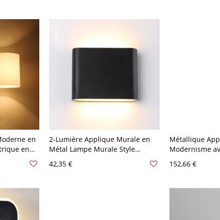
Moderne en
2-Lumière Applique Murale en
Métallique App
trique en
Métal Lampe Murale Style
Modernisme av
10 V-120 V
Moderne Rectangle - 110 V-120 V
Verre Blanc Dé
42,35 €
152,66 €
Noir 11,43 cm Blanc
Lampe Murale I
120 V Or 2