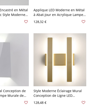
Encastré en Métal
Applique LED Moderne en Métal
nc Style Moderne
à Abat-Jour en Acrylique Lampe
e - 110 V-120 V
Murale Géométrique - 110 V-120
128,32 €
nc
V Or Petit Bras
l Conception de
Style Moderne Éclairage Mural
ampe Murale de
Conception de Ligne LED
en Métal - 110 V-
Applique Murale en Métal - 110
128,48 €
érieur
V-120 V Or 31,75 cm 2