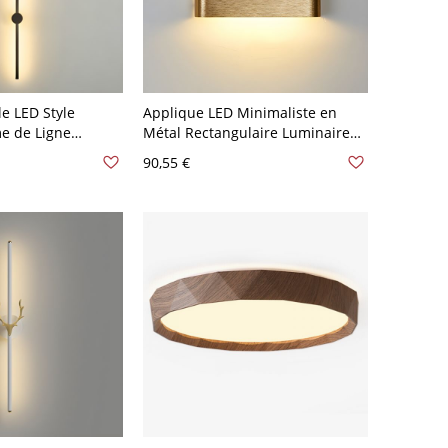
e LED Style
Applique LED Minimaliste en
e de Ligne
Métal Rectangulaire Luminaire
l en Noir en
Mural pour Salon - 110 V-120 V
90,55 €
20 V Noir 80,01 cm
Or 16,51 cm