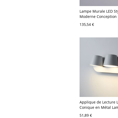
Lampe Murale LED St
Moderne Conception 
Applique Murale en M
135,54 €
V-120 V Vert 38,1 cm
Applique de Lecture 
Conique en Métal La
Style Moderne pour C
51,89 €
V-120 V Blanc 2 Chau