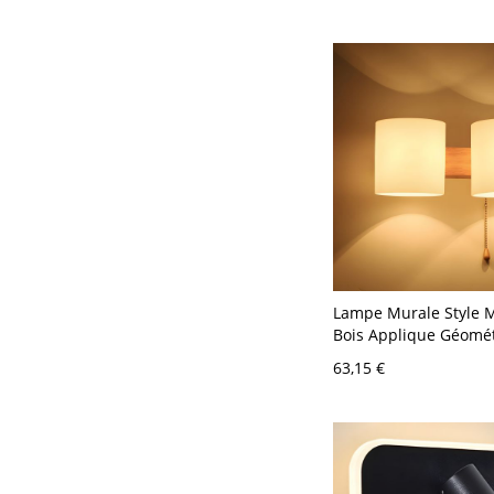
Lampe Murale Style 
Bois Applique Géomé
Verre pour Chevet - 1
63,15 €
Bois Double Cercle