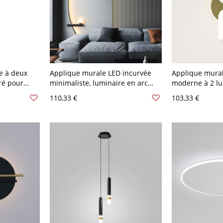
e à deux
Applique murale LED incurvée
Applique mural
ré pour
minimaliste, luminaire en arc
moderne à 2 lu
iseau et
linéaire pour chambre et couloir
jour en verre b
110,33 €
103,33 €
- 110 V-120 V Noir Chaud La
120 V Vert
gauche