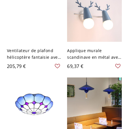
Ventilateur de plafond
Applique murale
hélicoptère fantaisie avec
scandinave en métal avec
lumière, LED dimmable et
abat-jour réglable en
205,79 €
69,37 €
télécommande pour
forme de bois de cerf
chambre d’enfant ou salle
pour chambre ou salle de
de jeux - Bleu Ciel 110 V-
bain - 110 V-120 V Bleu 2
120 V Gradation
Progressive