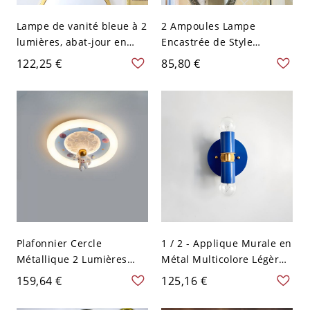
Lampe de vanité bleue à 2
2 Ampoules Lampe
lumières, abat-jour en
Encastrée de Style
verre givré floral de style
Traditionnel en Forme de
122,25 €
85,80 €
campagnard, montage
Dôme en Verre Jaune/Bleu
mural pour salle de bain
Plafonnier pour Chambre
- Bleu 110 V-120 V
Plafonnier Cercle
1 / 2 - Applique Murale en
Métallique 2 Lumières
Métal Multicolore Légère -
Style Enfant - Bleu 110 V-
Lumière Murale Nordique
159,64 €
125,16 €
120 V
- Bleu 110 V-120 V