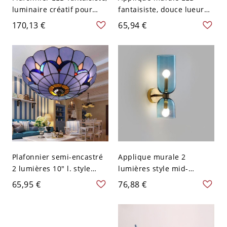
luminaire créatif pour
fantaisiste, douce lueur
chambre d’enfant avec
d’ambiance pour
170,13 €
65,94 €
personnage en résine 3D
décoration de chambre de
et diffusion douce - 110 V-
bébé et d’enfant - Blanc
120 V Astronaute Bleu
Nuage 110 V-120 V
Chaud
Plafonnier semi-encastré
Applique murale 2
2 lumières 10" l. style
lumières style mid-
baroque en laiton, motif
century, finition laiton
65,95 €
76,88 €
tulipe, avec vasque et
brossé avec abat-jour en
abat-jour en verre taillé
verre sablier pour salle de
bleu pour salon
bain ou couloir - 110 V-
120 V Bleu