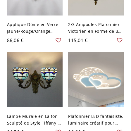
Applique Dôme en Verre
2/3 Ampoules Plafonnier
Jaune/Rouge/Orange
Victorien en Forme de Bol
Lampe Murale à 2 Têtes
en Vitrail Bleu avec Motif
86,06 €
115,01 €
Style Tiffany avec Design
Floral Lampe Encastrée
de Sirène - Bleu 110 V-120
12"/16" de Large - Bleu
V
110 V-120 V 30,48 cm
Lampe Murale en Laiton
Plafonnier LED fantaisiste,
Sculpté de Style Tiffany à
luminaire créatif pour
2 Têtes avec Abat-Jour de
chambre d’enfant étoilée