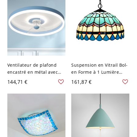
Télécommande
Ventilateur de plafond
Suspension en Vitrail Bol-
encastré en métal avec
en Forme à 1 Lumière
éclairage, 3 pales
Lampe Suspendue Style
144,71 €
161,87 €
translucides,
Tiffany - 110 V-120 V Bleu
télécommande, variation
40,64 cm
continue - 110 V-120 V
Bleu