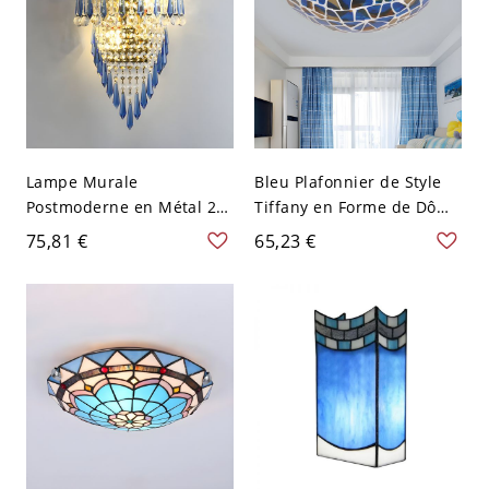
Lampe Murale
Bleu Plafonnier de Style
Postmoderne en Métal 2-
Tiffany en Forme de Dôme
Ampoule Applique Murale
en Verre Craquelé à 2/3/4
75,81 €
65,23 €
Design de Frange en
Ampoules Lampe
Cristal - 110 V-120 V Bleu
Encastrée 12"/16"/19,5"
de Large - Bleu 110 V-120
V 30,48 cm