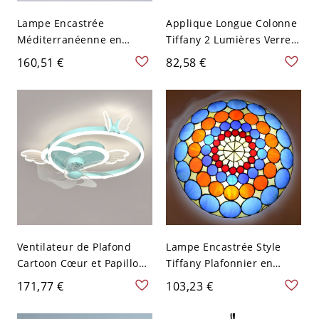
Lampe Encastrée
Applique Longue Colonne
Méditerranéenne en
Tiffany 2 Lumières Verre
Forme de Dôme en Vitrail
Découpé Bleu Luminaire
160,51 €
82,58 €
à 2/3/4 Lumières
Mural pour Salle de Bain
Plafonnier pour Chambre
- 110 V-120 V Bleu-Brun
30,48 cm
Ventilateur de Plafond
Lampe Encastrée Style
Cartoon Cœur et Papillon
Tiffany Plafonnier en
Acrylique Semi-Plafonnier
Forme de Bol en Verre
171,77 €
103,23 €
LED Télécommande - 110
Multicolore - Bleu 110 V-
V-120 V Bleu
120 V 30,48 cm