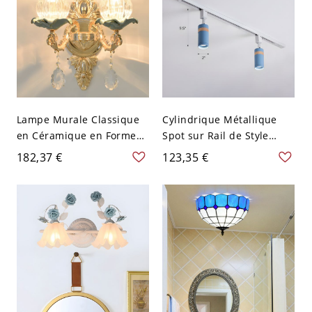
Lampe Murale Classique
Cylindrique Métallique
en Céramique en Forme
Spot sur Rail de Style
de Fleur Applique Murale
Contemporain Semi-
182,37 €
123,35 €
en Métal Sculpté avec
Plafonnier pour Galerie -
Pendentif en Cristal - 110
110 V-120 V 2 Bleu
V-120 V 2 Bleu