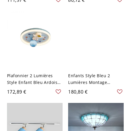
Lampe Murale Classique
en cristal en forme de
avec Pendentif Cristallin -
feuilles et design en
110 V-120 V Bleu Ciel 2
cascade
Plafonnier 2 Lumières
Enfants Style Bleu 2
Style Enfant Bleu Ardoise,
Lumières Montage
110V-120V, Astronaute
encastré, 110V-120V,
172,89 €
180,80 €
Mains Levées
Astronaute