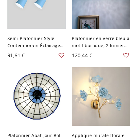
Semi-Plafonnier Style
Plafonnier en verre bleu à
Contemporain Éclairage
motif baroque, 2 lumières,
sur Rail Abat-Jour Cône en
12" de large pour salon
91,61 €
120,44 €
Fer pour Salon - 2 Bleu
110 V-120 V
Plafonnier Abat-Jour Bol
Applique murale florale