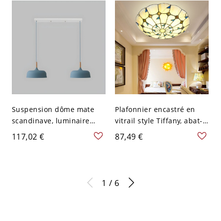
V
d’accent - 110 V-120 V
Bleu Petit
Suspension dôme mate
Plafonnier encastré en
scandinave, luminaire
vitrail style Tiffany, abat-
suspendu en aluminium
jour artisanal
117,02 €
87,49 €
avec accent en bois
géométrique pour
naturel pour îlot de
chambre et entrée - 110
cuisine ou salle à manger
V-120 V Bleu 30,48 cm
- 110 V-120 V 2 Bleu
1 / 6