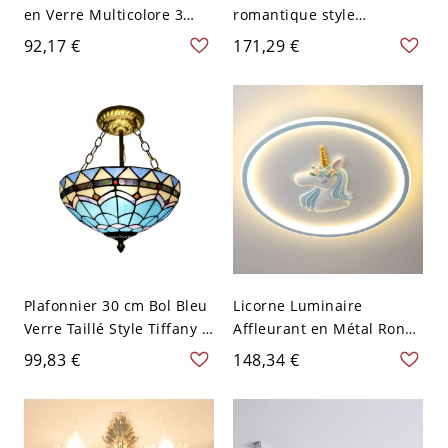
en Verre Multicolore 3
romantique style
Têtes Lampe Encastrée
campagne française,
92,17 €
171,29 €
Style Tiffany - Bleu 110 V-
luminaire de coiffeuse
120 V 30,48 cm
branche dorée avec roses
en céramique et accents
en cristal - 110 V-120 V
Bleu 2
Plafonnier 30 cm Bol Bleu
Licorne Luminaire
Verre Taillé Style Tiffany 2
Affleurant en Métal Rond
Têtes Laiton Antique Motif
Plafonnier LED Style
99,83 €
148,34 €
Pétale
Enfant - Bleu 110 V-120 V
Gradation à trois niveaux