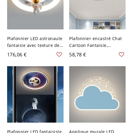
Plafonnier LED astronaute
Plafonnier encastré Chat
fantaisie avec texture de
Cartoon Fantaisie,
lune 3D pour chambre
luminaire LED rond en
176,06 €
58,78 €
d’enfant et salle de jeux -
acrylique pour chambre
Bleu 110 V-120 V
d’enfant, chambre de
Gradation à trois niveaux
bébé - Bleu 110 V-120 V
40,64 cm
Plafonnier LED fantaisiste,
Applique murale LED