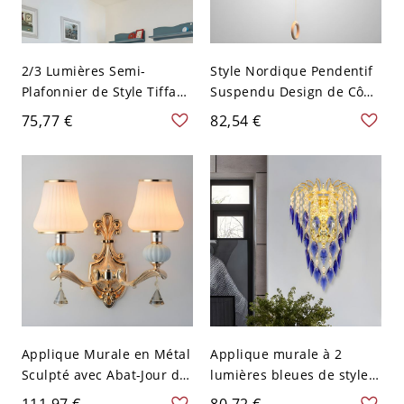
2/3 Lumières Semi-
Style Nordique Pendentif
Plafonnier de Style Tiffany
Suspendu Design de Cône
Carré en Vitrail Mosaïque
Suspension avec Abat-
75,77 €
82,54 €
Luminaire Encastré pour
Jour en Métal - 110 V-120
Salon - 110 V-120 V Bleu
V Bleu 27,94 cm
30,48 cm
Applique Murale en Métal
Applique murale à 2
Sculpté avec Abat-Jour de
lumières bleues de style
Seau en Verre Dépoli
moderne avec abat-jour
111,97 €
80,72 €