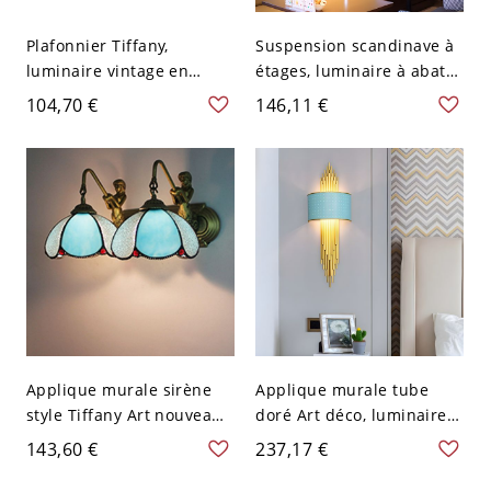
Plafonnier Tiffany,
Suspension scandinave à
luminaire vintage en
étages, luminaire à abat-
vitrail avec base en métal
jour superposé mat avec
104,70 €
146,11 €
pour chambre et entrée -
accent doré pour salle à
110 V-120 V Bleu-Blanc
manger - Bleu 110 V-120 V
30,48 cm
Sphère
Applique murale sirène
Applique murale tube
style Tiffany Art nouveau,
doré Art déco, luminaire
luminaire de coiffeuse en
de coiffeuse à abat-jour
143,60 €
237,17 €
vitrail avec finition bronze
métallique perforé,
antique - 2 Bleu 110 V-120
éclairage d’ambiance