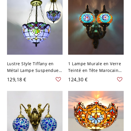
Lustre Style Tiffany en
1 Lampe Murale en Verre
Métal Lampe Suspendue
Teinté en Tête Marocaine
Abat-Jour à Bol en Vitrail -
Bleu Ciel Sphérique
129,18 €
124,30 €
110 V-120 V Bleu 2
Luminaire Applique
Murale pour Restaurant