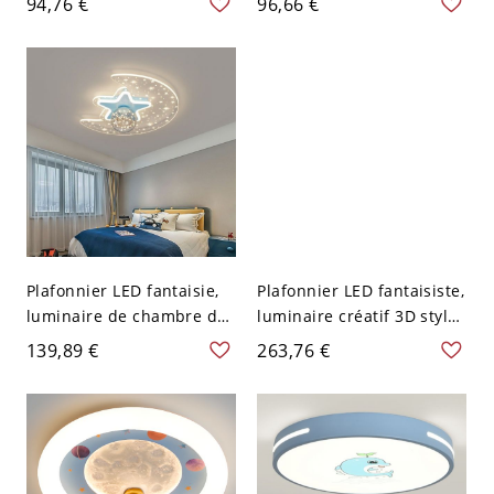
94,76 €
96,66 €
Cloche en Vitrail Applique
avec diffuseur en
Murale Intérieure - 110 V-
acrylique doux - Bleu 110
120 V Bleu
V-120 V 45,72 cm Coeur
aimant
Plafonnier LED fantaisie,
Plafonnier LED fantaisiste,
luminaire de chambre de
luminaire créatif 3D style
bébé étoile et lune avec
dessin animé pour
139,89 €
263,76 €
globe en verre décoratif -
chambre d’enfant et
Bleu 110 V-120 V
nursery - Bleu 110 V-120 V
Gradation à trois niveaux
Univers