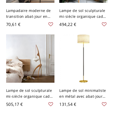
Lampadaire moderne de
Lampe de sol sculpturale
transition abat-jour en
mi-siècle organique cadre
tissu de lin avec cadre en
en bois massif avec abat-
70,61 €
494,22 €
métal pour salon et
jour en soie pour salon et
chambre - 110 V-120 V
chambre - Bois 110 V-120
Noir-Or Noir Chaîne à
V
Tirer
Lampe de sol sculpturale
Lampe de sol minimaliste
mi-siècle organique cadre
en métal avec abat-jour
en bois massif avec abat-
en tissu et base lestée -
505,17 €
131,54 €
jour en soie pour
110 V-120 V Noir-Or lin
ambiance salon &