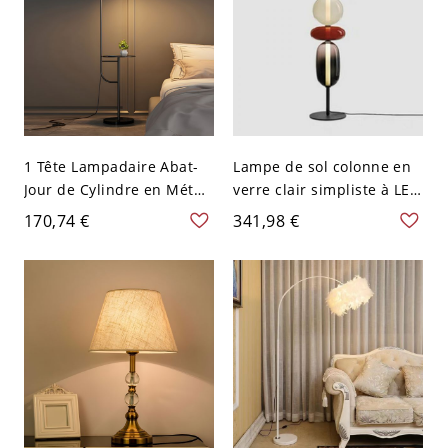
1 Tête Lampadaire Abat-
Lampe de sol colonne en
Jour de Cylindre en Métal
verre clair simpliste à LED
Lampe de Sol Style
avec 1 lumière et verre
170,74 €
341,98 €
Moderne avec Table - 110
transparent, usage
V-120 V Noir Fer
résidentiel, 110V-120V,
51", blanc/rouge