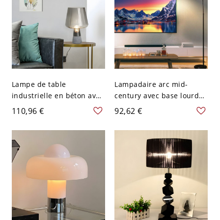
Lampe de table
Lampadaire arc mid-
industrielle en béton avec
century avec base lourde
abat-jour en verre teinté,
en marbre et abat-jour
110,96 €
92,62 €
lampe d’ambiance de
suspendu en tissu
chevet - Gris Fumé 20,32
réglable - Noir Noir 110 V-
cm 110 V-120 V
120 V