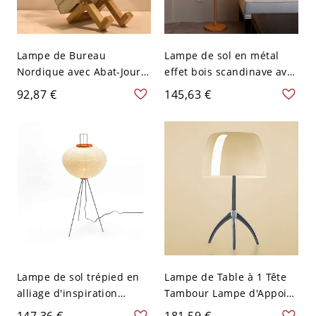
Lampe de Bureau
Lampe de sol en métal
Nordique avec Abat-Jour
effet bois scandinave avec
en Tissu Blanc à 1
abat-jour en lin et
92,87 €
145,63 €
Lumière Lampe de Table
interrupteur à pied - 110
avec Base en Bois - 110 V-
V-120 V Couleur du Bois
120 V Blanc A
Lampe de sol trépied en
Lampe de Table à 1 Tête
alliage d'inspiration
Tambour Lampe d'Appoint
asiatique avec abat-jour
Moderne en Verre avec
147,36 €
181,59 €