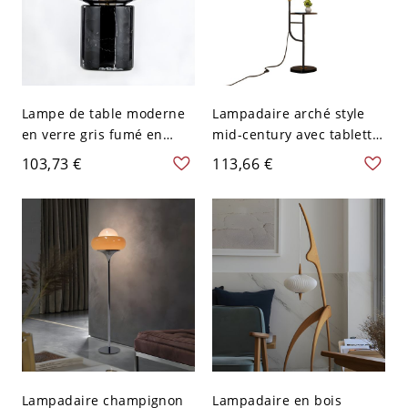
Lampe de table moderne
Lampadaire arché style
en verre gris fumé en
mid-century avec tablette
forme d'urne avec une
intégrée, base en marbre
103,73 €
113,66 €
seule ampoule de 8" de
lestée - 110 V-120 V Noir
large sur une base en
marbre cylindrique noire
pour la chambre à
coucher
Lampadaire champignon
Lampadaire en bois