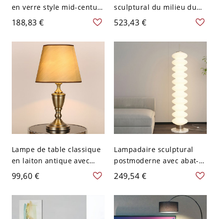
en verre style mid-century
sculptural du milieu du
avec base en chrome poli
siècle, trépied arqué pour
188,83 €
523,43 €
- 110 V-120 V Orange
éclairage d’ambiance du
salon - Bois 110 V-120 V
Lampe de table classique
Lampadaire sculptural
en laiton antique avec
postmoderne avec abat-
abat-jour en tissu pour un
jour en acrylique à globes
99,60 €
249,54 €
éclairage d’ambiance
empilés, éclairage
chaleureux - 110 V-120 V
d’ambiance doux pour
salon - 110 V-120 V gris-
blanc