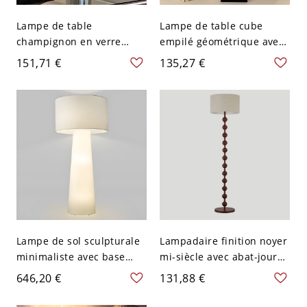
Lampe de table
Lampe de table cube
champignon en verre
empilé géométrique avec
style Mid-Century, lampe
abat-jour en tissu texturé
151,71 €
135,27 €
de chevet rétro avec base
et base noire brillante -
chromée - Blanc 110 V-120
110 V-120 V 30,48 cm Noir
V
Lampe de sol sculpturale
Lampadaire finition noyer
minimaliste avec base
mi-siècle avec abat-jour
conique illuminée pour
en lin texturé et lumière
646,20 €
131,88 €
une lueur ambiante
ambiante douce - 110 V-
chaleureuse - 110 V-120 V
120 V