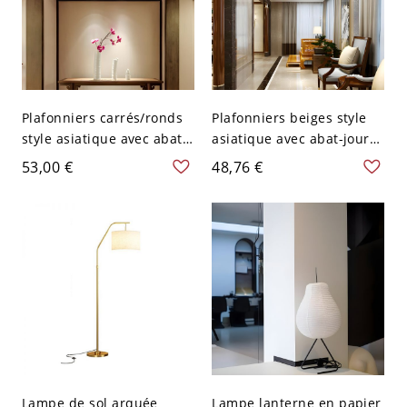
Plafonniers carrés/ronds
Plafonniers beiges style
style asiatique avec abat-
asiatique avec abat-jour
jour en tissu pour entrée -
en tissu pour salon salle à
53,00 €
48,76 €
Tambour 110 V-120 V
manger - Tambour 110 V-
Lotus
120 V Lotus Beige
Lampe de sol arquée
Lampe lanterne en papier