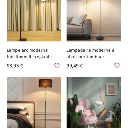
Lampe arc moderne
Lampadaire moderne à
fonctionnelle réglable
abat-jour tambour
avec abat-jour en tissu et
transitionnel en lin avec
93,03 €
99,49 €
base en marbre pour
cadre en fer pour salon et
salon et salle à manger -
chambre - 110 V-120 V
Noir Tissu 110 V-120 V
Noir