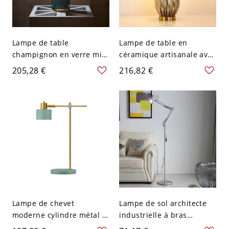
Lampe de table
Lampe de table en
champignon en verre mi-
céramique artisanale avec
siècle, lumière ambiante à
glaçure abstraite et abat-
205,28 €
216,82 €
double paroi avec base en
jour en lin pour chambre
laiton - 110 V-120 V
salon - 110 V-120 V Beige
Lampe de chevet
Lampe de sol architecte
moderne cylindre métal 1
industrielle à bras
lumière pour chambre -
articulé - Lumière de