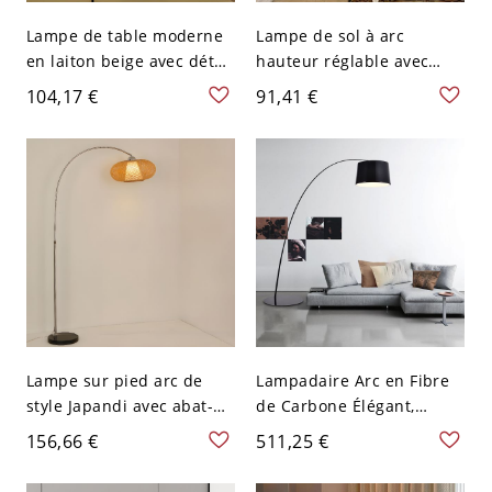
Lampe de table moderne
Lampe de sol à arc
en laiton beige avec détail
hauteur réglable avec
en cristal clair et
abat-jour en plumes de
104,17 €
91,41 €
interrupteur à bascule -
craie et interrupteur à
Trapèze 110 V-120 V
bascule de style
contemporain - Blanc 110
V-120 V
Lampe sur pied arc de
Lampadaire Arc en Fibre
style Japandi avec abat-
de Carbone Élégant,
jour en bambou, hauteur
Lumière Haute et Courbée
156,66 €
511,25 €
réglable facilement,
- 110 V-120 V Noir
tambour, 71", 110V-120V