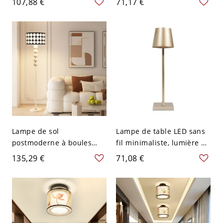
107,88 €
71,17 €
110 V-120 V Vert
lecture en métal réglable
avec base lestée - 110 V-
120 V Argent
Lampe de sol
Lampe de table LED sans
postmoderne à boules
fil minimaliste, lumière à
empilées avec abat-jour
batterie rechargeable
135,29 €
71,08 €
en tissu, lumière
avec variateur tactile et
géométrique pour salon
indice d'étanchéité IP54 -
chambre - Noir-Blanc
110 V-120 V Champagne
Tambour 110 V-120 V