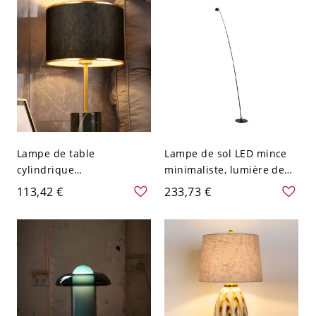
91,44 cm
Lampe de table
Lampe de sol LED mince
cylindrique
minimaliste, lumière de
contemporaine en marbre
lecture réglable avec tête
113,42 €
233,73 €
1 lumière pour chambre -
rotative et interrupteur au
Noir 110 V-120 V
pied - 160,02 cm 110 V-
120 V