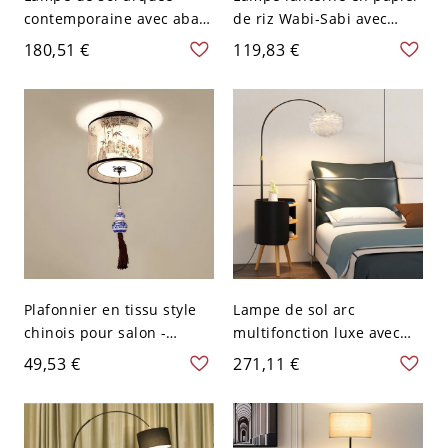
contemporaine avec abat-
de riz Wabi-Sabi avec
jour en tissu suspendu
trépied noir et lueur
180,51 €
119,83 €
pour lecture - Or 110 V-
douce - 110 V-120 V Beige
120 V lin
Poire
Plafonnier en tissu style
Lampe de sol arc
chinois pour salon -
multifonction luxe avec
Tambour 110 V-120 V
charge sans fil et table de
49,53 €
271,11 €
Bambou Beige
rangement pour salon et
chambre - 110 V-120 V
Blanc-Noir Oui