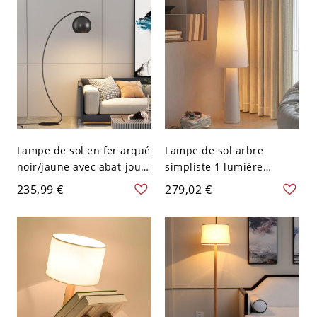
Lampe de sol en fer arqué
Lampe de sol arbre
noir/jaune avec abat-jour
simpliste 1 lumière
sphérique pour la maison
adaptée pour
235,99 €
279,02 €
- Noir 110 V-120 V
LED/incandescente/fluore
scente avec abat-jour en
tissu blanc usage
résidentiel, interrupteur
inclus, 110V-120V, 47,5"