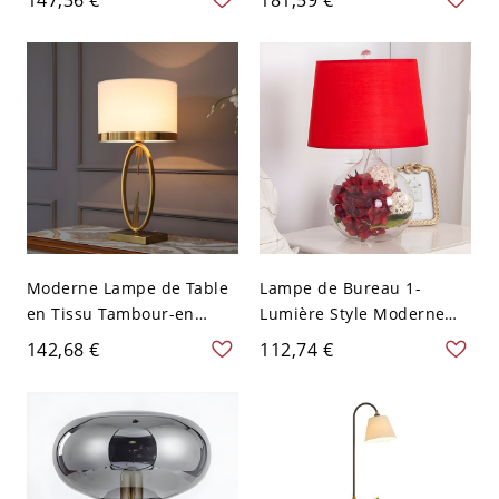
en papier craie et
Interrupteur - 110 V-120 V
interrupteur à bascule,
Beige 20,32 cm
interrupteur inclus, 110V-
120V, 48,43" (123cm)
Moderne Lampe de Table
Lampe de Bureau 1-
en Tissu Tambour-en
Lumière Style Moderne
Forme à 1 Ampoule
Lampe de Table Tambour
142,68 €
112,74 €
Lampe de Chevet en
en Tissu - 110 V-120 V
Métal - 110 V-120 V Blanc
Prise secteur Rouge
30,48 cm