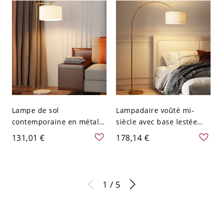
chambre - Bois 110 V-120
V
Lampe de sol
Lampadaire voûté mi-
contemporaine en métal
siècle avec base lestée
avec base en marbre
pour salon et lecture -
131,01 €
178,14 €
véritable et abat-jour en
Tissu 110 V-120 V Or
tissu - Blanc Tambour 110
V-120 V Or
1 / 5