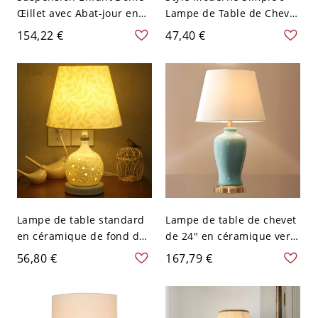
Œillet avec Abat-jour en
Lampe de Table de Chevet
Céramique, 110V-120V
en Céramique Dirigée
154,22 €
47,40 €
vers le Bas avec Abat-jour
en Tissu pour Usage
Résidentiel, Bordeaux,
110V-120V
Lampe de table standard
Lampe de table de chevet
en céramique de fond de
de 24" en céramique verte
16,5" avec abat-jour en
avec abat-jour textile,
56,80 €
167,79 €
tissu texturé, beige, 110V-
cylindre, 110V-120V
120V