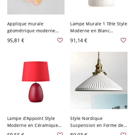
Applique murale
Lampe Murale 1 Tête Style
géométrique moderne
Moderne en Blanc
avec abat-jour en verre
Applique Murale Design
95,81 €
91,14 €
blanc givré 1 lumière -
de Tambour en
Rose 110 V-120 V
Céramique - 110 V-120 V
Lampe d'Appoint Style
Style Nordique
Moderne en Céramique
Suspension en Forme de
Lampe de Table Abat-Jour
Cône Céramique Blanche
59,55 €
80,03 €