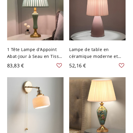
1 Tête Lampe d'Appoint
Lampe de table en
Abat-Jour à Seau en Tissu
céramique moderne et
Lampe de Table
élégante avec abat-jour
83,83 €
52,16 €
Postmoderne en Métal -
en tissu plissé et
110 V-120 V Vert Foncé
interrupteur à bascule
pour usage résidentiel -
110 V-120 V Rose