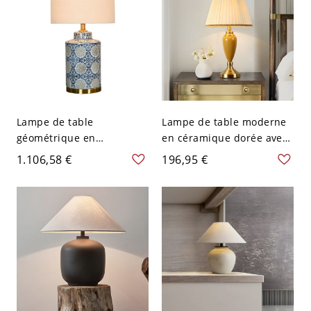
Lampe de table
Lampe de table moderne
géométrique en
en céramique dorée avec
céramique bleue avec
abat-jour plissé beige et
1.106,58 €
196,95 €
abat-jour en tissu et
lumière LED - 110 V-120 V
source d'alimentation
Bouton
électrique à brancher -
110 V-120 V Gris
Télécommande