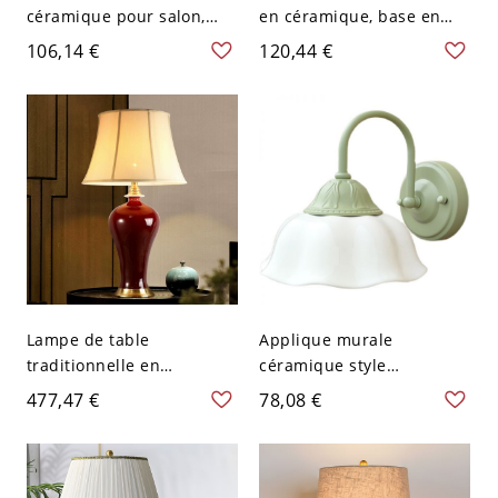
céramique pour salon,
en céramique, base en
moderne, 1 tête,
jarre de poterie texturée
106,14 €
120,44 €
luminaire mural fixé au
avec abat-jour en lin,
mur - 110 V-120 V Sphère
lampe de chevet zen - 110
V-120 V Noir
Lampe de table
Applique murale
traditionnelle en
céramique style
porcelaine rouge avec
campagnard français,
477,47 €
78,08 €
abat-jour plissé en lin et
lumière de coiffeuse col
base en laiton massif -
de cygne avec abat-jour
110 V-120 V 46,99 cm
festonné - en forme de
fleur 110 V-120 V Vert Pas