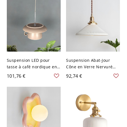
120 V
Suspension LED pour
Suspension Abat-Jour
tasse à café nordique en
Cône en Verre Nervuré
céramique 1 tête, kit de
Blanc Lampe de Plafond à
101,76 €
92,74 €
lampe suspendue pour
1 Ampoule Style Moderne
restaurant en gris
- Blanc 110 V-120 V