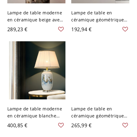
Lampe de table moderne
Lampe de table en
en céramique beige avec
céramique géométrique
abat-jour en forme de
beige avec interrupteur à
289,23 €
192,94 €
parapluie et branchement
bascule et source
électrique - 110 V-120 V
d'alimentation électrique
Noir Bouton
câblée directe - 110 V-120
V Beige 25,4 cm
Lampe de table moderne
Lampe de table en
en céramique blanche
céramique géométrique
avec abat-jour beige et
avec abat-jour en soie -
400,85 €
265,99 €
source d'alimentation
Lampe de chevet de style
électrique enfichable -
moderne pour femmes de