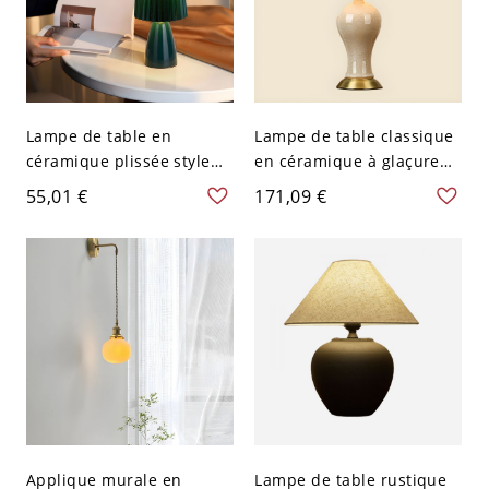
Lampe de table en
Lampe de table classique
céramique plissée style
en céramique à glaçure
mid-century, petite lampe
craquelée, abat-jour en
55,01 €
171,09 €
de chevet avec base
tissu plissé et accents en
brillante - 110 V-120 V
laiton - 110 V-120 V 50,8
Vert Foncé
cm Rose Orangé
Applique murale en
Lampe de table rustique