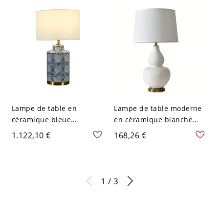
110 V-120 V 59,69 cm
35 à 40 ans - 110 V-120 V
Bouton
Vert
Lampe de table en
Lampe de table moderne
céramique bleue
en céramique blanche
moderne avec abat-jour
avec abat-jour en tissu
1.122,10 €
168,26 €
en tissu géométrique -
beige et base dorée - 110
Hauteur de 14,5 pouces -
V-120 V Bouton
Branchement électrique -
110 V-120 V Beige
1 / 3
Variateur