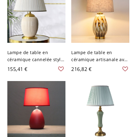
d'Interrupteur
Lampe de table en
Lampe de table en
céramique cannelée style
céramique artisanale avec
vintage avec abat-jour en
glaçure abstraite et abat-
155,41 €
216,82 €
tissu plissé et base dorée
jour en lin pour chambre
- 110 V-120 V Beige 30,48
salon - 110 V-120 V Beige
cm