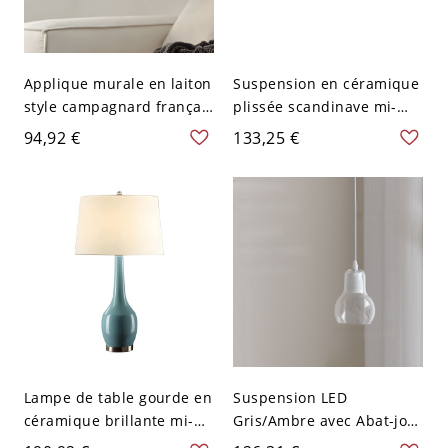
Applique murale en laiton
Suspension en céramique
style campagnard français
plissée scandinave mi-
avec abat-jour fleur en
siècle avec abat-jour à
94,92 €
133,25 €
céramique ondulée -
bord festonné - 110 V-120
Contrôle Mural 110 V-120
V 30,48 cm
V
Lampe de table gourde en
Suspension LED
céramique brillante mi-
Gris/Ambre avec Abat-jour
siècle avec abat-jour
en Verre pour Usage