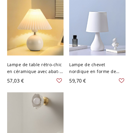
120 V Petit
Lampe de table rétro-chic
Lampe de chevet
en céramique avec abat-
nordique en forme de
jour en tissu plissé et
goutte, éclairage
57,03 €
59,70 €
lumière ambiante
d'ambiance doux pour
dimmable - 110 V-120 V
petites tables de nuit et
Blanc
nurseries - 110 V-120 V
Style 1