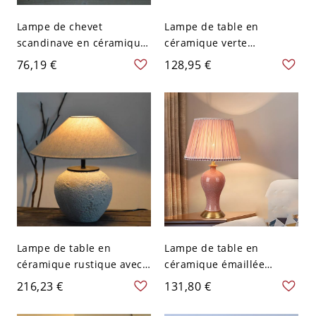
Lampe de chevet
Lampe de table en
scandinave en céramique
céramique verte
avec abat-jour en tissu
d'inspiration vintage avec
76,19 €
128,95 €
doux pour chambre et
abat-jour plissé pour
nursery - Rouge 110 V-120
chevet et salon - 110 V-
V 31,75 cm
120 V Vert Clair avec
Dentelle
Lampe de table en
Lampe de table en
céramique rustique avec
céramique émaillée
abat-jour en lin effilé
élégante avec abat-jour
216,23 €
131,80 €
pour éclairage d'ambiance
en tissu plissé et base
- 110 V-120 V Blanc
dorée - Rose Rose 110 V-