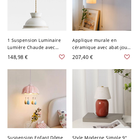
1 Suspension Luminaire
Applique murale en
Lumière Chaude avec
céramique avec abat-jour
Abat-jour en Céramique
en céramique, baril, 110V-
148,98 €
207,40 €
Blanche & Cordon, 110V-
120V
120V
Suspension Enfant Dôme
Style Moderne Simple 9"