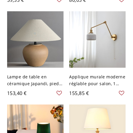
à Seau en Tissu 1 Tête -
Nervuré à 1 Ampoule
Rouge 110 V-120 V 20,32
Lampe Suspendue
cm
Intérieure - 110 V-120 V
Blanc
Lampe de table en
Applique murale moderne
céramique Japandi, pied
réglable pour salon, 1
en grès texturé avec abat-
tête, verre blanc,
153,40 €
155,85 €
jour en lin pour une
luminaire mural fixé au
douce lueur d’ambiance -
mur - 110 V-120 V
110 V-120 V marron
Cylindre