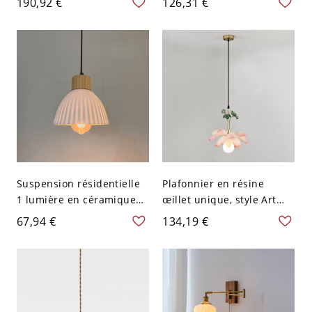
190,92 €
126,31 €
tambour en tissu blanc -
Résidentiel, Longueur
110 V-120 V Bleu
Ajustable - Transparent
110 V-120 V 11,43 cm
Suspension résidentielle
Plafonnier en résine
1 lumière en céramique
œillet unique, style Art
blanche, luminaire câblé
déco, LED &
67,94 €
134,19 €
doré, 110V-120V, 7,5"
incandescent/fluorescent,
monté sur cordon, inclut
abat-jour, 1, 110V-120V,
12"