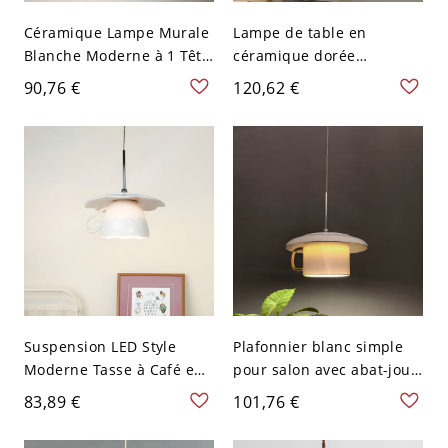
Céramique Lampe Murale
Lampe de table en
Blanche Moderne à 1 Tête
céramique dorée
Applique en Métal
moderne avec design
90,76 €
120,62 €
Interrupteur à Tirette -
géométrique et abat-jour
110 V-120 V Cylindre
en tissu beige - 110 V-120
V Vert
Suspension LED Style
Plafonnier blanc simple
Moderne Tasse à Café en
pour salon avec abat-jour
Blanc en Céramique
en céramique en forme
83,89 €
101,76 €
Lampe de Plafond à 1
de tasse à café
Ampoule - Blanc 110 V-