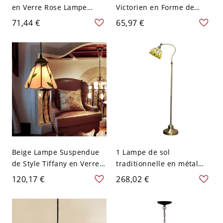
en Verre Rose Lampe
Victorien en Forme de
Murale à 1-Ampoule Style
Dôme en Vitrail à 1
71,44 €
65,97 €
Tiffany avec Plaque Ovale
Lumière Lampe
- 110 V-120 V Rose
Suspendue avec Motif
Floral - 110 V-120 V Jaune-
Vert
Beige Lampe Suspendue
1 Lampe de sol
de Style Tiffany en Verre à
traditionnelle en métal
1 Lumière avec Abat-Jour
léger avec abat-jour en
120,17 €
268,02 €
Conique Suspension
verre de couleur citron et
Intérieure - 110 V-120 V
interrupteur au pied dans
Beige 16,51 cm
un style Tiffany,
interrupteur inclus, 110V-