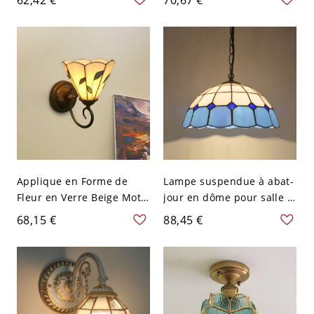
Tiffany - Beige 110 V-120 V
Lumière Applique Murale
en Métal - 110 V-120 V
Jaune
Applique en Forme de
Lampe suspendue à abat-
Fleur en Verre Beige Motif
jour en dôme pour salle à
de Feuille Lampe Murale à
manger, en verre teinté
68,15 €
88,45 €
1 Tête Style Tiffany avec
Tiffany, 1 tête - 110 V-120
Bras Tourbillonné - 110 V-
V Bleu 30,48 cm
120 V Beige 15,24 cm