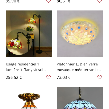
95,90 €
80,51 €
bas pour usage intérieur,
110V-120V
Usage résidentiel 1
Plafonnier LED en verre
lumière Tiffany vitrail
mosaïque méditerranéen
LED/incandescent/fluores
beige - 110 V-120 V 30,48
256,52 €
73,03 €
cent lampe sur pied arc
cm Blanc
avec abat-jour en verre
multicolore, 110V-120V,
rouge