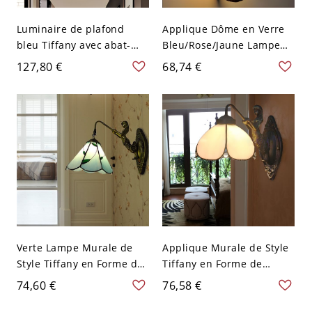
Luminaire de plafond
Applique Dôme en Verre
bleu Tiffany avec abat-
Bleu/Rose/Jaune Lampe
jour en coquillage à
Murale à 1 Ampoule Style
127,80 €
68,74 €
bijoux pour couloir
Tiffany avec Design
unique
d'Éléphant - Bleu 110 V-
120 V
Verte Lampe Murale de
Applique Murale de Style
Style Tiffany en Forme de
Tiffany en Forme de
Fleur en Vitrail à 1 Tête
Sirène en Bronze à 1
74,60 €
76,58 €
Applique Murale avec
Lumière Lampe Murale
Design de Sirène en
avec Abat-Jour de Fleur en