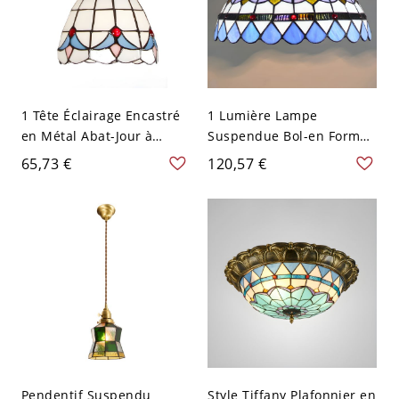
1 Tête Éclairage Encastré
1 Lumière Lampe
en Métal Abat-Jour à
Suspendue Bol-en Forme
Dôme en Vitrail Plafonnier
en Vitrail Suspension
65,73 €
120,57 €
Style Tiffany - Blanc 110
Style Tiffany - 110 V-120 V
V-120 V
Bleu-Blanc 30,48 cm
Pendentif Suspendu
Style Tiffany Plafonnier en