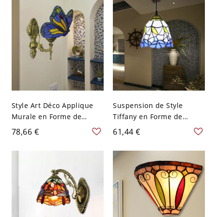
110 V-120 V Bleu
Style Art Déco Applique
Suspension de Style
Murale en Forme de
Tiffany en Forme de
Papillon en Vitrail à 1
Cloche en Vitrail à 1
78,66 €
61,44 €
Lumière Lampe Murale en
Lumière Lampe
Métal pour Salon - 110 V-
Suspendue avec Motif
120 V Bleu
Floral - 110 V-120 V Bleu