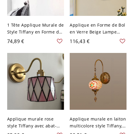
1 Tête Applique Murale de
Applique en Forme de Bol
Style Tiffany en Forme de
en Verre Beige Lampe
Bol en Vitrail Lampe
Murale à 1 Tête Style
74,89 €
116,43 €
Murale Métallique
Tiffany - Beige 110 V-120 V
Sculptée avec /sans
Design de Sirène - Orange
110 V-120 V Pas
d'interrupteur
Applique murale rose
Applique murale en laiton
style Tiffany avec abat-
multicolore style Tiffany,
jour en verre doré vers le
110V-120V, col de cygne