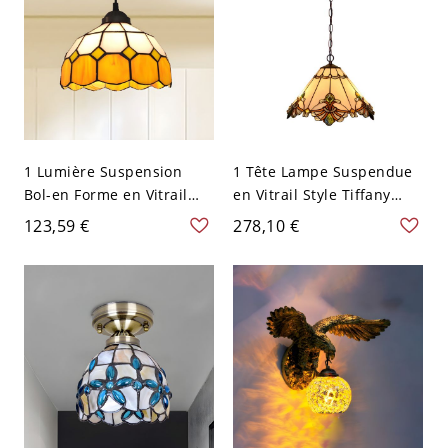
120V, jaune
1 Lumière Suspension
1 Tête Lampe Suspendue
Bol-en Forme en Vitrail
en Vitrail Style Tiffany
Style Tiffany Lampe
Suspension Conique pour
123,59 €
278,10 €
Suspendue pour
Salle à Manger - 110 V-
Restaurant - 110 V-120 V
120 V Blanc
Orange