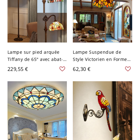
Lampe sur pied arquée
Lampe Suspendue de
Tiffany de 65" avec abat-
Style Victorien en Forme
jour en verre multicolore
de Fleur en Vitrail à 1 Tête
229,55 €
62,30 €
et base en métal pour
Suspension avec Motif de
salon - 110 V-120 V Style 1
Tournesol - 110 V-120 V
Orange