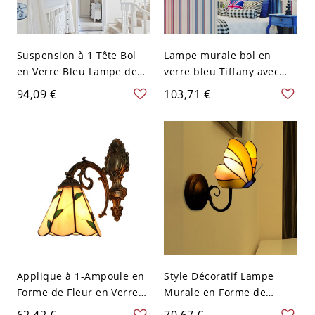
Suspension à 1 Tête Bol
Lampe murale bol en
en Verre Bleu Lampe de
verre bleu Tiffany avec
Plafond Style
bordure festonnée et 1
94,09 €
103,71 €
Méditerranéen - 110 V-
ampoule
120 V Bleu
Applique à 1-Ampoule en
Style Décoratif Lampe
Forme de Fleur en Verre
Murale en Forme de
Beige Lampe Murale Style
Papillon en Vitrail à 1
62,42 €
70,67 €