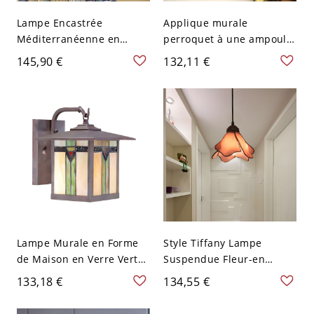
Lampe Encastrée
Applique murale
Méditerranéenne en
perroquet à une ampoule,
Forme de Dôme en Vitrail
style Tiffany, en verre
145,90 €
132,11 €
à 2/3/4 Lumières
rouge fait main, pour la
Plafonnier pour Chambre
chambre à coucher
- 110 V-120 V Bleu 30,48
cm
Lampe Murale en Forme
Style Tiffany Lampe
de Maison en Verre Vert
Suspendue Fleur-en
Applique à 1 Tête avec
Forme Suspension en
133,18 €
134,55 €
Plaque Arrière Rectangle -
Vitrail pour Restaurant -
Vert 110 V-120 V
110 V-120 V Rose 1