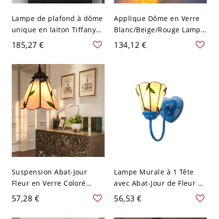
Lampe de plafond à dôme
Applique Dôme en Verre
unique en laiton Tiffany
Blanc/Beige/Rouge Lampe
avec coquille et
Murale à 1 Ampoule Style
185,27 €
134,12 €
décoration de bijoux, 5"
Tiffany avec Design
de largeur
d'Aigle - Beige 110 V-120 V
Suspension Abat-Jour
Lampe Murale à 1 Tête
Fleur en Verre Coloré
avec Abat-Jour de Fleur en
Lampe de Plafond à 1
Vitrail Style Tiffany
57,28 €
56,53 €
Lumière Style Tiffany -
Applique Murale en
Beige 110 V-120 V
Forme de Cœur en Métal -