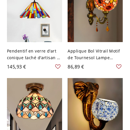
Pendentif en verre d'art
Applique Bol Vitrail Motif
conique taché d'artisan 1
de Tournesol Lampe
lumière en laiton avec
Murale à 1 Tête Style
145,93 €
86,89 €
design de paille, 8" de
Victorien avec Bras
large
Courbé en Laiton
Métallique et Pendentif
en Cristal - 110 V-120 V
Laiton