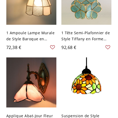
1 Ampoule Lampe Murale
1 Tête Semi-Plafonnier de
de Style Baroque en
Style Tiffany en Forme
Vitrail Applique Murale
d'Hortensia en Verre
72,38 €
92,68 €
avec Bras Courbe en
Lampe Encastrée pour
Métal - 110 V-120 V Blanc
Balcon - 110 V-120 V Vert
Fleur colorée
Applique Abat-Jour Fleur
Suspension de Style