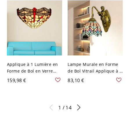
Bronze - Vert 110 V-120 V
Verre Beige - Beige 110 V-
120 V
Applique à 1 Lumière en
Lampe Murale en Forme
Forme de Bol en Verre
de Bol Vitrail Applique à 1
Blanc Motif de Libellule
Tête Style Méditerranéen
159,98 €
83,10 €
Lampe Murale Style
avec Design de Sirène en
Tiffany - Blanc 110 V-120 V
Laiton Antique - Laiton
Antique 110 V-120 V
1 / 14