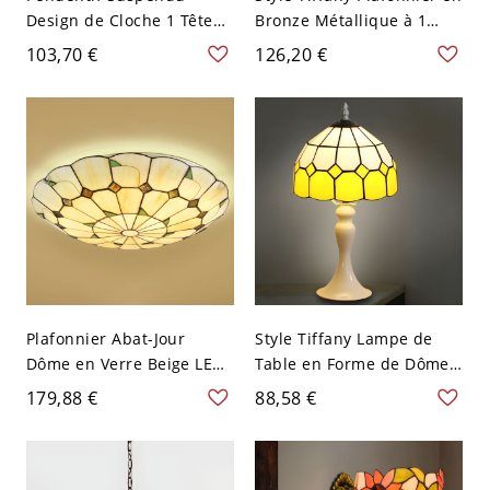
Design de Cloche 1 Tête
Bronze Métallique à 1
Suspension Abat-Jour en
Lumière Luminaire
103,70 €
126,20 €
Vitrail Style Tiffany - 110
Encastré avec Abat-Jour
V-120 V Vert
de Bol en Vitrail - Bronze
110 V-120 V 40,64 cm
Blanc
Plafonnier Abat-Jour
Style Tiffany Lampe de
Dôme en Verre Beige LED
Table en Forme de Dôme
Lampe Encastrée Style
en Vitrail à 1 Lumière
179,88 €
88,58 €
Tiffany - Beige 110 V-120 V
Lampe de Chevet avec
40,64 cm
Chaîne à Tirer - 110 V-120
V Jaune 20,32 cm tout
droit