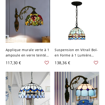
Applique murale verte à 1
Suspension en Vitrail Bol-
ampoule en verre teinté
en Forme à 1 Lumière
fait main avec abat-jour
Lampe Suspendue Style
117,30 €
138,36 €
en dôme Tiffany raisin
Tiffany - 110 V-120 V Bleu
20,32 cm