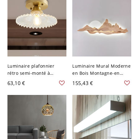
110 V-120 V
Luminaire plafonnier
Luminaire Mural Moderne
rétro semi-monté à
en Bois Montagne-en
ampoule unique avec
Forme Applique à Abat-
63,10 €
155,43 €
verre clair nervuré
Jour en Acrylique - 110 V-
120 V Bois 80,01 cm Blanc