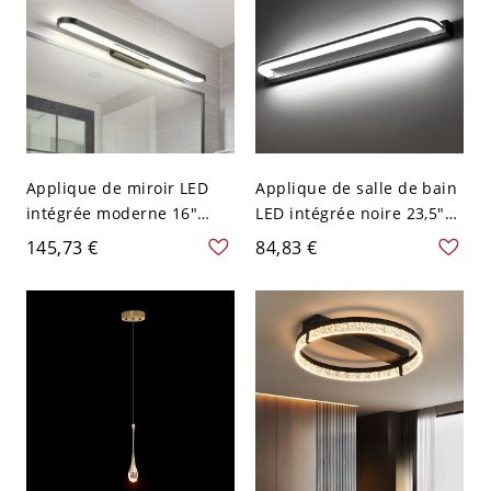
Applique de miroir LED
Applique de salle de bain
intégrée moderne 16"
LED intégrée noire 23,5"
noire, lampe murale en
avec abat-jour, lampe
145,73 €
84,83 €
métal avec abat-jour pour
murale moderne à
salle de bain ou WC, 110V-
lumière blanche, 110V-
120V
120V