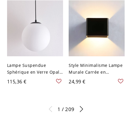
Interrupteur en Lumière
Blanche
Lampe Suspendue
Style Minimalisme Lampe
Sphérique en Verre Opale
Murale Carrée en
Dépoli à 1 Tête
Acrylique Applique
115,36 €
24,99 €
Suspension avec Tige
Murale Intérieure à 1
Suspendue Noire en
Lumière - 110 V-120 V
Métal - 110 V-120 V Noir
Noir
15,24 cm
1 / 209