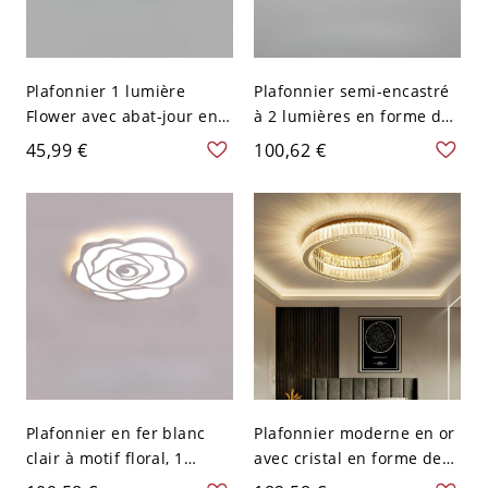
Plafonnier 1 lumière
Plafonnier semi-encastré
Flower avec abat-jour en
à 2 lumières en forme de
polymère crayeux, câblage
fleur, style moderne - 110
45,99 €
100,62 €
fixe - 110 V-120 V 15,24 cm
V-120 V 52,07 cm Blanc
Plafonnier en fer blanc
Plafonnier moderne en or
clair à motif floral, 1
avec cristal en forme de
lampe - 110 V-120 V 16,54″
cercle et abat-jour en