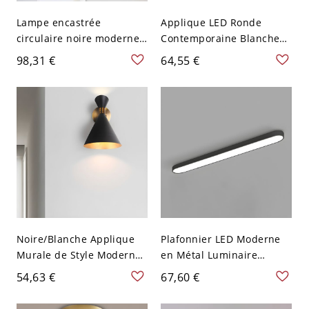
Lampe encastrée
Applique LED Ronde
circulaire noire moderne
Contemporaine Blanche
LED, plafonnier en
en Métal Luminaire Mural
98,31 €
64,55 €
acrylique avec lumière
pour Couloir - Montage
blanche, 9" de large, 2" de
Encastré 110 V-120 V
haut
Blanc
Noire/Blanche Applique
Plafonnier LED Moderne
Murale de Style Moderne
en Métal Luminaire
en Forme d'Entonnoir en
Encastré Linéaire en
54,63 €
67,60 €
Métal à 1 Ampoule Lampe
Acrylique - 110 V-120 V
Murale Intérieure - Noir
62,23 cm Noir Blanc