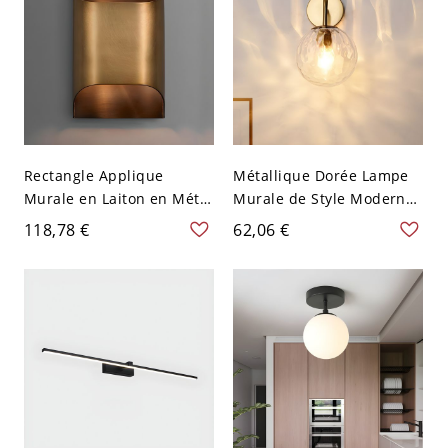
Rectangle Applique
Métallique Dorée Lampe
Murale en Laiton en Métal
Murale de Style Moderne
Moderniste Lampe Murale
à 1 Ampoule Applique
118,78 €
62,06 €
pour Couloir - 110 V-120 V
Murale avec Abat-Jour en
Laiton 10,16 cm
Verre Clair Alvéolé de
Boule - Or 110 V-120 V