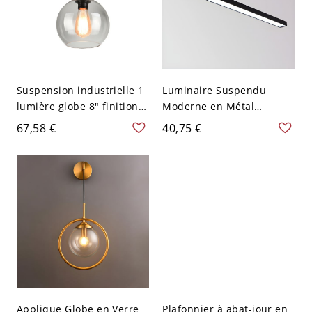
Suspension industrielle 1
Luminaire Suspendu
lumière globe 8" finition
Moderne en Métal
beige verre transparent
Suspension LED en Forme
67,58 €
40,75 €
avec tige corde
Rectangulaire pour
Bureau - 110 V-120 V Noir
Blanc 59,69 cm
Applique Globe en Verre
Plafonnier à abat-jour en