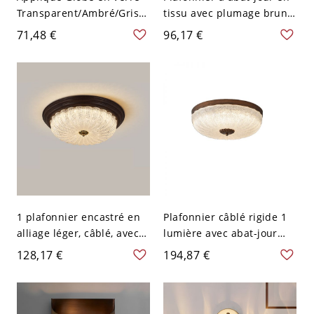
Transparent/Ambré/Gris
tissu avec plumage brun
Fumé avec Cadre Cercle
clair, 1 lumière - 110 V-
71,48 €
96,17 €
Lampe Murale à 1
120 V 40,64 cm
Lumière Style
Contemporain -
Transparent 110 V-120 V
1 plafonnier encastré en
Plafonnier câblé rigide 1
alliage léger, câblé, avec
lumière avec abat-jour
abat-jour vitrifié - 110 V-
Schoolhouse en verre
128,17 €
194,87 €
120 V 38,1 cm Gradation à
vitrifié - 110 V-120 V 30,48
trois niveaux Assiette
cm
ronde Couleur Noyer