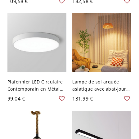
109,58 €
182,58 €
(42 cm)
verre clair - 110 V-120 V
59,69 cm
Plafonnier LED Circulaire
Lampe de sol arquée
Contemporain en Métal
asiatique avec abat-jour
Luminaire Encastré pour
en bambou tissé et corps
99,04 €
131,99 €
Chambre - Blanc 110 V-
de lampe en acier
120 V 22,86 cm Blanc
inoxydable - 110 V-120 V
30,16 cm