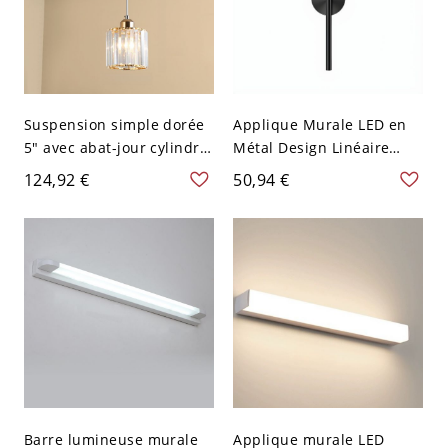
Suspension simple dorée
Applique Murale LED en
5" avec abat-jour cylindre
Métal Design Linéaire
en verre nervuré et
Éclairage Mural Style
124,92 €
50,94 €
fixation plafond métal
Contemporain - 110 V-120
moderne pour îlot de
V Noir Rond 59,69 cm
cuisine ou chevet
Barre lumineuse murale
Applique murale LED