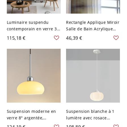
Luminaire suspendu
Rectangle Applique Miroir
contemporain en verre 3D
Salle de Bain Acrylique
à 1 tête pour restaurant,
Lumière de Vanité LED
115,18 €
46,39 €
6" de large, en chrome
Moderne en Argent - 110
V-120 V Argent 25,4 cm
Chaud
Suspension moderne en
Suspension blanche à 1
verre 8" argentée,
lumière avec rosace
luminaire plafonnier
ronde, accent en bois et
124,19 €
108,89 €