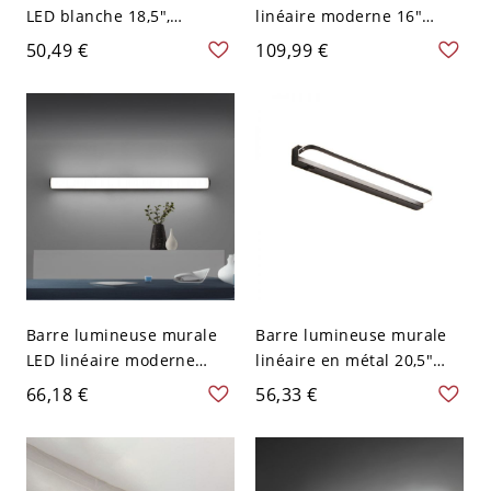
LED blanche 18,5",
linéaire moderne 16"
applique moderne en
argentée, métal, pour
50,49 €
109,99 €
métal pour miroir de salle
miroir de salle de bain,
de bain, couloir ou
couloir ou chambre, 110V-
cabinet de toilette, 110-
120V
120 V
Barre lumineuse murale
Barre lumineuse murale
LED linéaire moderne
linéaire en métal 20,5"
31,5" en métal noir,
pour meuble-lavabo de
66,18 €
56,33 €
lumière blanche, pour
salle de bain, applique
coiffeuse, salle de bain,
murale intérieure
couloir ou miroir
moderne, 110V-120V