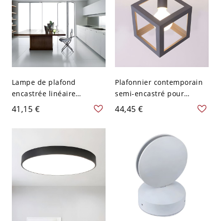
Lampe de plafond
Plafonnier contemporain
encastrée linéaire
semi-encastré pour
contemporaine en
chambre carrée en métal
41,15 €
44,45 €
aluminium noir avec
gris avec 1 ampoule
éclairage LED pour
cuisine, largeur de 23,5"