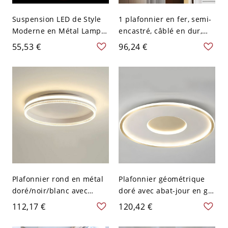
Suspension LED de Style
1 plafonnier en fer, semi-
Moderne en Métal Lampe
encastré, câblé en dur,
Suspendue en Or Abat-
pour chambre principale -
55,53 €
96,24 €
Jour en Cristal - 110 V-120
Noir 110 V-120 V
V 1 Goutte d'Eau
Gradation à trois niveaux
Rond
Plafonnier rond en métal
Plafonnier géométrique
doré/noir/blanc avec
doré avec abat-jour en gel
abat-jour en acrylique -
de silice blanc pour
112,17 €
120,42 €
Blanc 110 V-120 V
intérieur - 110 V-120 V
Gradation à trois niveaux
46,99 cm Rond Blanc