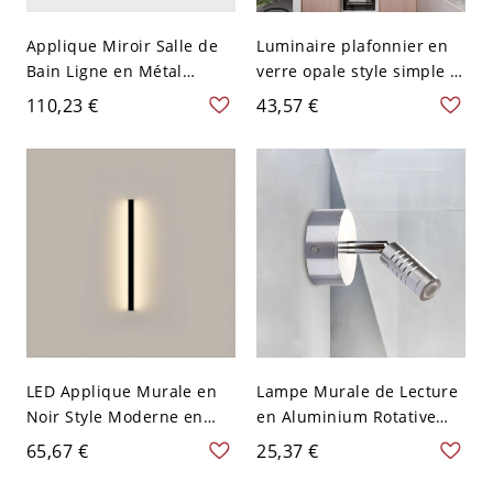
Applique Miroir Salle de
Luminaire plafonnier en
Bain Ligne en Métal
verre opale style simple 1
Lumière de Vanité LED
lumière avec support noir
110,23 €
43,57 €
Moderne - 110 V-120 V
Noir Blanc 40,64 cm
LED Applique Murale en
Lampe Murale de Lecture
Noir Style Moderne en
en Aluminium Rotative
Forme de Ligne Lampe
avec Tube Monté au Mur,
65,67 €
25,37 €
Murale en Métal - 110 V-
Éclairage Mural LED
120 V 50,8 cm Chaud
Chromé Simpliste sans