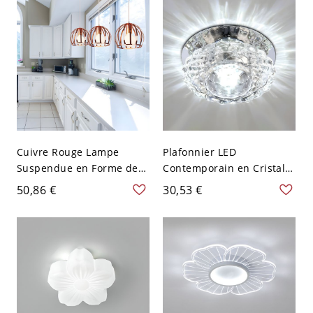
Cuivre Rouge Lampe
Plafonnier LED
Suspendue en Forme de
Contemporain en Cristal
Cage de Dôme en Métal à
Transparent en Forme de
50,86 €
30,53 €
1 Tête Industrielle
Fleur Luminaire Encastré
Suspension pour Cuisine -
pour Salon - 110 V-120 V
Cuivre Rouge 110 V-120 V
Transparent Blanc