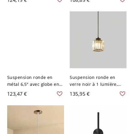
suspendu 1 lumière pour
abat-jour en plastique,
îlot de cuisine ou petite
pour îlot de cuisine ou
salle à manger, 110V-120V
chevet
Suspension ronde en
Suspension ronde en
métal 6,5" avec globe en
verre noir à 1 lumière,
verre et accent branche,
luminaire de plafond
123,47 €
135,95 €
plafonnier compact pour
moderne pour petit coin
petits espaces ou
repas ou chevet, largeur
éclairage de chevet, 110V-
5 po
120V