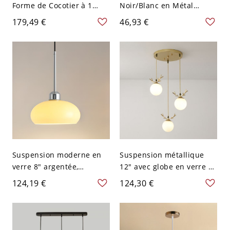
Forme de Cocotier à 1
Noir/Blanc en Métal
Lumière Style Moderne
Lampe Murale à 1
179,49 €
46,93 €
Lampe sur Pied avec
Lumière Style Chinois
Décor de Plume - 110 V-
avec Poignée et Bras Droit
120 V Aqua
en Bois pour Salon - Noir
110 V-120 V
Suspension moderne en
Suspension métallique
verre 8" argentée,
12" avec globe en verre et
luminaire plafonnier
accent branche,
124,19 €
124,30 €
suspendu 1 lumière pour
plafonnier décoratif pour
îlot de cuisine ou petite
coin repas, entrée ou
salle à manger, 110V-120V
cuisine, 110V-120V