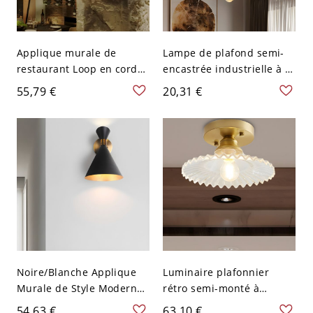
Applique murale de
Lampe de plafond semi-
restaurant Loop en corde
encastrée industrielle à 1
de jute vieillie avec 1
tête en métal nu noir
55,79 €
20,31 €
lumière et design
d'ampoule ouverte - 110
V-120 V Brun Rond
Noire/Blanche Applique
Luminaire plafonnier
Murale de Style Moderne
rétro semi-monté à
en Forme d'Entonnoir en
ampoule unique avec
54,63 €
63,10 €