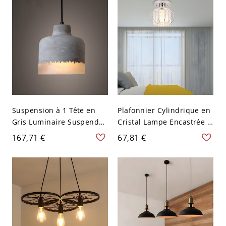
Suspension à 1 Tête en
Plafonnier Cylindrique en
Gris Luminaire Suspendu
Cristal Lampe Encastrée à
Style Moderne Abat-Jour
1-Ampoule Style
167,71 €
67,81 €
en Ciment - 110 V-120 V
Contemporain avec
Gris 17,78 cm
Auvent Rond pour Couloir
- Chrome 110 V-120 V