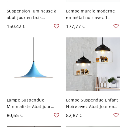
Suspension lumineuse à
Lampe murale moderne
abat-jour en bois
en métal noir avec 1
symétrique, 1 lumière,
lumière et abat-jour vers
150,42 €
177,77 €
pour usage résidentiel,
le bas - 110 V-120 V
câblage direct électrique -
conique
110 V-120 V Couleur du
Bois
Lampe Suspendue
Lampe Suspendue Enfant
Minimaliste Abat-jour
Noire avec Abat-Jour en
Trompette Bleu Largeur
Verre Pur en Forme de Pot
80,65 €
82,87 €
16" 1 Tête Plafonnier
et Décorations Animaux
Métallique