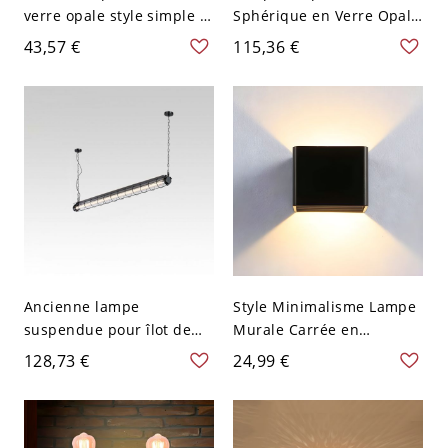
verre opale style simple 1
Sphérique en Verre Opale
lumière avec support noir
Dépoli à 1 Tête
43,57 €
115,36 €
Suspension avec Tige
Suspendue Noire en
Métal - 110 V-120 V Noir
15,24 cm
Ancienne lampe
Style Minimalisme Lampe
suspendue pour îlot de
Murale Carrée en
cuisine avec abat-jour en
Acrylique Applique
128,73 €
24,99 €
verre en métal gris et
Murale Intérieure à 1
longueur de suspension
Lumière - 110 V-120 V
réglable, 110-120V, noir,
Noir
lumière chaude, 18w