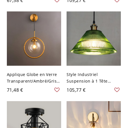
67,58 €
109,27 €
avec tige corde
à 1 Lumière - 110 V-120 V
Noir 26,67 cm
Applique Globe en Verre
Style Industriel
Transparent/Ambré/Gris
Suspension à 1 Tête
Fumé avec Cadre Cercle
Lampe Suspendue
71,48 €
105,77 €
Lampe Murale à 1
Conique en Verre Nervuré
Lumière Style
- 110 V-120 V Cône Vert
Contemporain -
Transparent 110 V-120 V