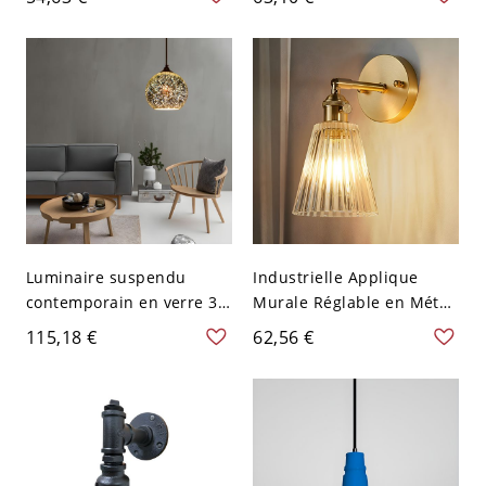
Métal à 1 Ampoule Lampe
verre clair nervuré
Murale Intérieure - Noir
110 V-120 V
Luminaire suspendu
Industrielle Applique
contemporain en verre 3D
Murale Réglable en Métal
à 1 tête pour restaurant,
en Laiton à 1 Lumière
115,18 €
62,56 €
6" de large, en chrome
Lampe Murale avec Abat-
Jour Conique en Verre
Clair Côtelé - 110 V-120 V
Laiton