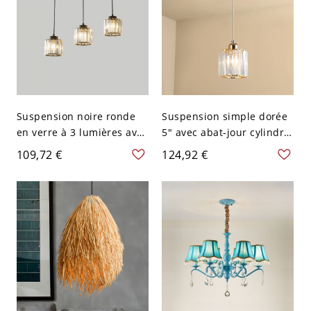
Suspension noire ronde
Suspension simple dorée
en verre à 3 lumières avec
5" avec abat-jour cylindre
rosace linéaire, luminaire
en verre nervuré et
109,72 €
124,92 €
de plafond moderne pour
fixation plafond métal
îlot de cuisine, longueur
moderne pour îlot de
22,5 po
cuisine ou chevet