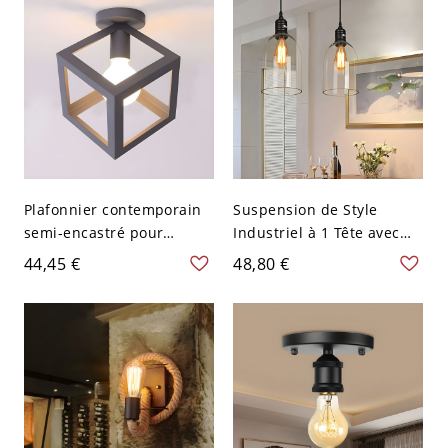
Plafonnier contemporain
Suspension de Style
semi-encastré pour
Industriel à 1 Tête avec
chambre carrée en métal
Abat-Jour de Cloche en
44,45 €
48,80 €
gris avec 1 ampoule
Verre Clair Lampe
Suspendue avec Raccord
en Métal - 110 V-120 V
Transparent