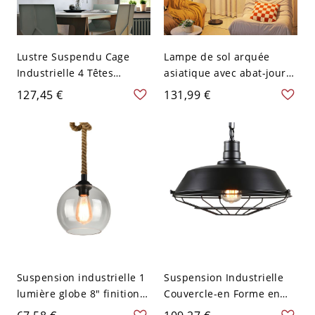
Lustre Suspendu Cage
Lampe de sol arquée
Industrielle 4 Têtes
asiatique avec abat-jour
Métallique avec Tuyau et
en bambou tissé et corps
127,45 €
131,99 €
Valve en Noir
de lampe en acier
inoxydable - 110 V-120 V
30,16 cm
Suspension industrielle 1
Suspension Industrielle
lumière globe 8" finition
Couvercle-en Forme en
beige verre transparent
Métal Lampe Suspendue