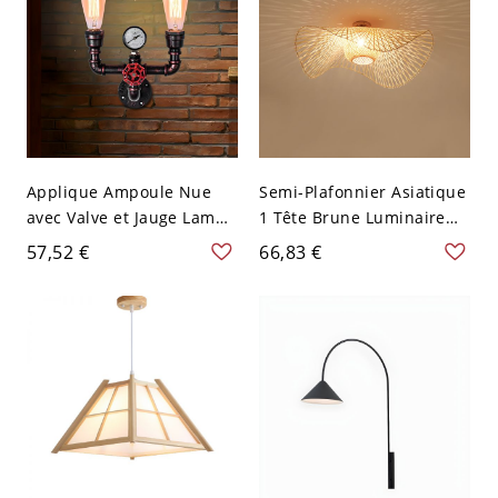
Applique Ampoule Nue
Semi-Plafonnier Asiatique
avec Valve et Jauge Lampe
1 Tête Brune Luminaire
Murale Style Industriel
Semi-Encastré en Rotin de
57,52 €
66,83 €
Design Tuyau d'Eau en
Bambou Design de
Cuivre Rouge Vieilli
Chapeau - Brun 110 V-120
Métallique - 110 V-120 V 2
V 48,26 cm
Cuivre Patiné