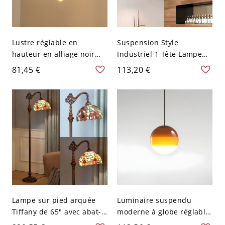
Lustre réglable en
Suspension Style
hauteur en alliage noir
Industriel 1 Tête Lampe
minuit rustique, 3, 110V-
de Plafond Couvercle en
81,45 €
113,20 €
120V, Design 1
Métal pour Restaurant -
110 V-120 V Noir 27,94 cm
Lampe sur pied arquée
Luminaire suspendu
Tiffany de 65" avec abat-
moderne à globe réglable
jour en verre multicolore
en hauteur avec abat-jour