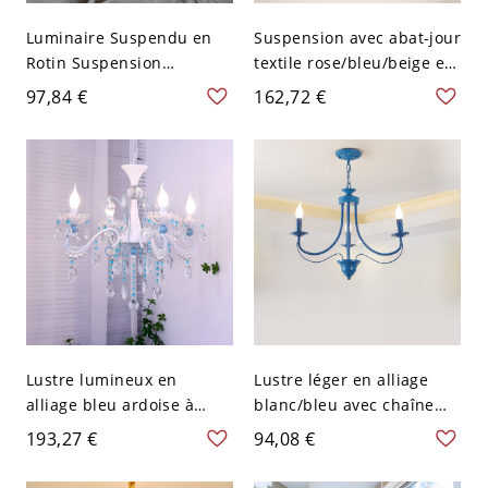
Luminaire Suspendu en
Suspension avec abat-jour
Rotin Suspension
textile rose/bleu/beige et
Asiatique Beige avec
chaîne réglable - Bleu
97,84 €
162,72 €
Abat-Jour de Design
Bleu 110 V-120 V
Frange 1 Ampoule pour
Salle de Séjour - Beige
110 V-120 V
Lustre lumineux en
Lustre léger en alliage
alliage bleu ardoise à
blanc/bleu avec chaîne
4/6/8 lumières, hauteur
réglable - 110 V-120 V
193,27 €
94,08 €
réglable - 4 110 V-120 V
Bleu 3