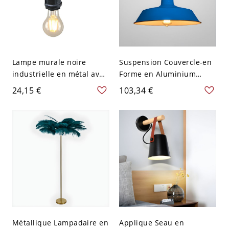
Lampe murale noire
Suspension Couvercle-en
industrielle en métal avec
Forme en Aluminium
1 lumière pour idées
Lampe Suspendue
24,15 €
103,34 €
d'éclairage monté sur le
Industrielle à 1 Lumière -
mur de bain de tuyau
110 V-120 V Bleu 26,67 cm
d'eau
Métallique Lampadaire en
Applique Seau en