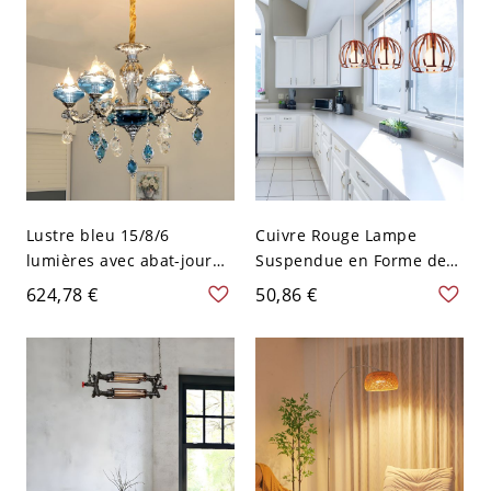
Lustre bleu 15/8/6
Cuivre Rouge Lampe
lumières avec abat-jour
Suspendue en Forme de
en verre, 25 pouces et
Cage de Dôme en Métal à
624,78 €
50,86 €
plus - 110 V-120 V 6
1 Tête Industrielle
Suspension pour Cuisine -
Cuivre Rouge 110 V-120 V