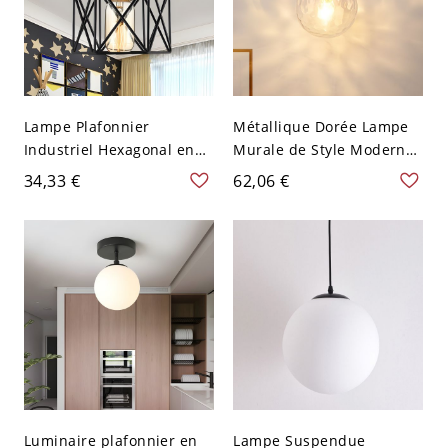
Lampe Plafonnier
Métallique Dorée Lampe
Industriel Hexagonal en
Murale de Style Moderne
Métal Noir avec Design de
à 1 Ampoule Applique
34,33 €
62,06 €
Cage pour Salon Semi-
Murale avec Abat-Jour en
Encastré
Verre Clair Alvéolé de
Boule - Or 110 V-120 V
Luminaire plafonnier en
Lampe Suspendue