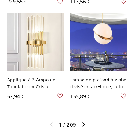
229,55 €
113,56 €
et base en métal pour
en verre - 110 V-120 V
salon - 110 V-120 V Style 1
Orange
Applique à 2-Ampoule
Lampe de plafond à globe
Tubulaire en Cristal
divisé en acrylique, laiton
Transparent Lampe
et blanc, avec 1 ampoule
67,94 €
155,89 €
Murale Style
postmoderne, 8" L
Contemporain en Or
Métallique - Or 110 V-120
V
1 / 209