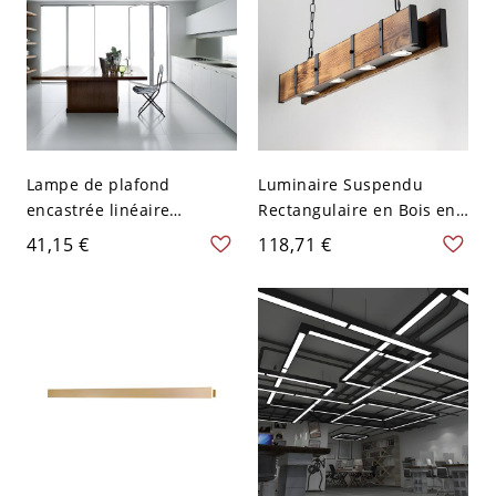
Lampe de plafond
Luminaire Suspendu
encastrée linéaire
Rectangulaire en Bois en
contemporaine en
Brun Lampe de Plafond
41,15 €
118,71 €
aluminium noir avec
LED Style Industriel - Brun
éclairage LED pour
110 V-120 V
cuisine, largeur de 23,5"