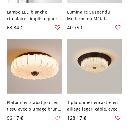
Lampe LED blanche
Luminaire Suspendu
circulaire simpliste pour
Moderne en Métal
plafond avec design nid
Suspension LED en Forme
63,34 €
40,75 €
d'oiseau, montée
Rectangulaire pour
encastrée, en acrylique
Bureau - 110 V-120 V Noir
pour salon, largeur de 15"
Blanc 59,69 cm
Plafonnier à abat-jour en
1 plafonnier encastré en
tissu avec plumage brun
alliage léger, câblé, avec
clair, 1 lumière - 110 V-
abat-jour vitrifié - 110 V-
96,17 €
128,17 €
120 V 40,64 cm
120 V 38,1 cm Gradation à
trois niveaux Assiette