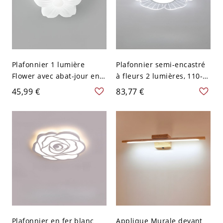
Plafonnier 1 lumière
Plafonnier semi-encastré
Flower avec abat-jour en
à fleurs 2 lumières, 110-
polymère crayeux, câblage
120 V, 16,5", lumière
45,99 €
83,77 €
fixe - 110 V-120 V 15,24 cm
blanche
Plafonnier en fer blanc
Applique Murale devant