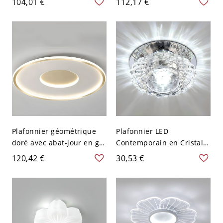
104,01 €
112,17 €
120 V Gradation à trois
Blanc 110 V-120 V
niveaux Ovale
Gradation à trois niveaux
Plafonnier géométrique
Plafonnier LED
doré avec abat-jour en gel
Contemporain en Cristal
de silice blanc pour
Transparent en Forme de
120,42 €
30,53 €
intérieur - 110 V-120 V
Fleur Luminaire Encastré
46,99 cm Rond Blanc
pour Salon - 110 V-120 V
Transparent Blanc