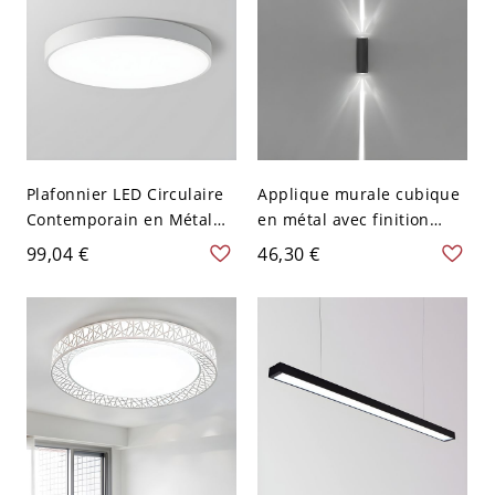
Plafonnier LED Circulaire
Applique murale cubique
Contemporain en Métal
en métal avec finition
Luminaire Encastré pour
noire minimaliste à deux
99,04 €
46,30 €
Chambre - Blanc 110 V-
têtes, équipée d'un
120 V 22,86 cm Blanc
éclairage LED blanc vers
le haut et vers le bas