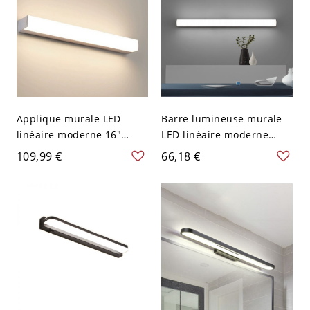
Applique murale LED
Barre lumineuse murale
linéaire moderne 16"
LED linéaire moderne
argentée, métal, pour
31,5" en métal noir,
109,99 €
66,18 €
miroir de salle de bain,
lumière blanche, pour
couloir ou chambre, 110V-
coiffeuse, salle de bain,
120V
couloir ou miroir