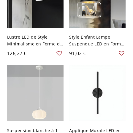
Lustre LED de Style
Style Enfant Lampe
Minimalisme en Forme de
Suspendue LED en Forme
C Noir Métallique
de Tambour en Verre Clair
126,27 €
91,02 €
Suspension pour Salle de
avec Raccord en Métal
Réunion - 110 V-120 V
Suspension avec Décor
Noir 40,64 cm
Interne d'Animal - 110 V-
120 V Noir
Suspension blanche à 1
Applique Murale LED en