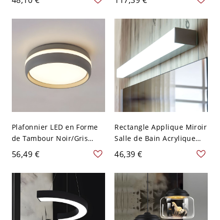
Métallique Chrome de
restaurant en or, 6" de
Style Contemporain pour
large
Corridor - Chrome 110 V-
120 V 7 Couleurs
Plafonnier LED en Forme
Rectangle Applique Miroir
de Tambour Noir/Gris
Salle de Bain Acrylique
Style Moderne Luminaire
Lumière de Vanité LED
56,49 €
46,39 €
Encastré en Lumière
Moderne en Argent - 110
Blanche/Chaude - Gris
V-120 V Argent 25,4 cm
110 V-120 V Blanc
Chaud