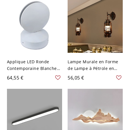
cm Blanc
haut
Applique LED Ronde
Lampe Murale en Forme
Contemporaine Blanche
de Lampe à Pétrole en
en Métal Luminaire Mural
Cuivre Rouge Vieilli
64,55 €
56,05 €
pour Couloir - Montage
Métallique Applique LED à
Encastré 110 V-120 V
1 Tête Style Industriel -
Blanc
110 V-120 V Cuivre Patiné