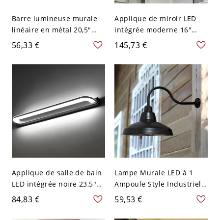
Barre lumineuse murale
Applique de miroir LED
linéaire en métal 20,5"
intégrée moderne 16"
pour meuble-lavabo de
noire, lampe murale en
56,33 €
145,73 €
salle de bain, applique
métal avec abat-jour pour
murale intérieure
salle de bain ou WC, 110V-
moderne, 110V-120V
120V
Applique de salle de bain
Lampe Murale LED à 1
LED intégrée noire 23,5"
Ampoule Style Industriel
avec abat-jour, lampe
Applique Abat-Jour
84,83 €
59,53 €
murale moderne à
Couvercle avec Bras Col
lumière blanche, 110V-
de Cygne en Noir en