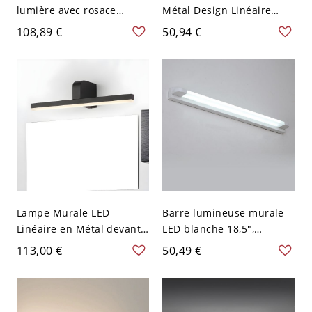
lumière avec rosace
Métal Design Linéaire
ronde, accent en bois et
Éclairage Mural Style
108,89 €
50,94 €
abat-jour en plastique,
Contemporain - 110 V-120
pour îlot de cuisine ou
V Noir Rond 59,69 cm
chevet
Lampe Murale LED
Barre lumineuse murale
Linéaire en Métal devant
LED blanche 18,5",
Miroir pour Salle de Bain
applique moderne en
113,00 €
50,49 €
Applique Murale
métal pour miroir de salle
Contemporaine - Noir 110
de bain, couloir ou
V-120 V 40,64 cm
cabinet de toilette, 110-
120 V