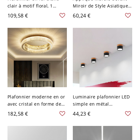
clair à motif floral, 1
Miroir de Style Asiatique
lampe - 110 V-120 V 16,54″
Linéaire en Bois Beige
109,58 €
60,24 €
(42 cm)
pour Salle de Bain Lampe
Murale LED - Bois 110 V-
120 V Blanc
Plafonnier moderne en or
Luminaire plafonnier LED
avec cristal en forme de
simple en métal
cercle et abat-jour en
cylindrique pour couloir -
182,58 €
44,23 €
verre clair - 110 V-120 V
Noir 110 V-120 V
59,69 cm