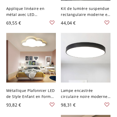
Applique linéaire en
Kit de lumière suspendue
métal avec LED
rectangulaire moderne en
minimaliste dorée montée
acrylique LED pour
69,55 €
44,04 €
au mur en lumière
éclairage vers le bas de
blanche
gymnase en noir - 110 V-
120 V Noir 59,69 cm
Métallique Plafonnier LED
Lampe encastrée
de Style Enfant en Forme
circulaire noire moderne
de Nuage Blanc Luminaire
LED, plafonnier en
93,82 €
98,31 €
Affleurant pour Chambre
acrylique avec lumière
- 110 V-120 V Blanc 54,61
blanche, 9" de large, 2" de