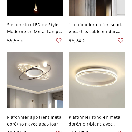
Suspension LED de Style
1 plafonnier en fer, semi-
Moderne en Métal Lampe
encastré, câblé en dur,
Suspendue en Or Abat-
pour chambre principale -
55,53 €
96,24 €
Jour en Cristal - 110 V-120
Noir 110 V-120 V
V 1 Goutte d'Eau
Gradation à trois niveaux
Rond
Plafonnier apparent métal
Plafonnier rond en métal
doré/noir avec abat-jour
doré/noir/blanc avec
en acrylique - Noir 110 V-
abat-jour en acrylique -