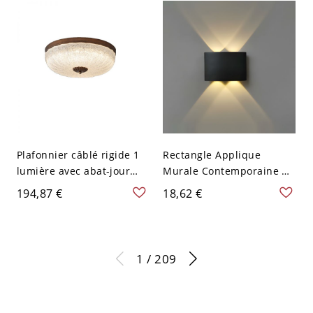
ronde Couleur Noyer
Plafonnier câblé rigide 1
Rectangle Applique
lumière avec abat-jour
Murale Contemporaine en
Schoolhouse en verre
Métal à 2 Lumières Lampe
194,87 €
18,62 €
vitrifié - 110 V-120 V 30,48
Murale LED d'Extérieur -
cm
110 V-120 V Noir 4 Blanc
1 / 209