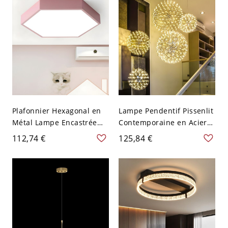
120V
Métal - 110 V-120 V Noir
Plafonnier Hexagonal en
Lampe Pendentif Pissenlit
Métal Lampe Encastrée
Contemporaine en Acier
LED Style Cartoon pour
Inoxydable Chromé à
112,74 €
125,84 €
Chambre d'Enfant - 110 V-
Têtes Multiples, 8" L
120 V Rose 30,48 cm Blanc