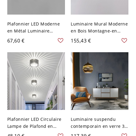
Plafonnier LED Moderne
Luminaire Mural Moderne
en Métal Luminaire
en Bois Montagne-en
Encastré Linéaire en
Forme Applique à Abat-
67,60 €
155,43 €
Acrylique - 110 V-120 V
Jour en Acrylique - 110 V-
62,23 cm Noir Blanc
120 V Bois 80,01 cm Blanc
Plafonnier LED Circulaire
Luminaire suspendu
Lampe de Plafond en
contemporain en verre 3D
Lumière 7 Couleurs
à une tête pour
48,10 €
117,39 €