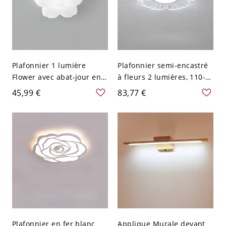
Plafonnier 1 lumière
Plafonnier semi-encastré
Flower avec abat-jour en
à fleurs 2 lumières, 110-
polymère crayeux, câblage
120 V, 16,5", lumière
45,99 €
83,77 €
fixe - 110 V-120 V 15,24 cm
blanche
Plafonnier en fer blanc
Applique Murale devant