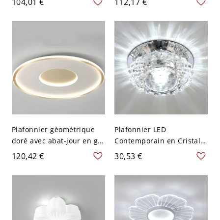
104,01 €
112,17 €
120 V Gradation à trois
Blanc 110 V-120 V
niveaux Ovale
Gradation à trois niveaux
Plafonnier géométrique
Plafonnier LED
doré avec abat-jour en gel
Contemporain en Cristal
de silice blanc pour
Transparent en Forme de
120,42 €
30,53 €
intérieur - 110 V-120 V
Fleur Luminaire Encastré
46,99 cm Rond Blanc
pour Salon - 110 V-120 V
Transparent Blanc