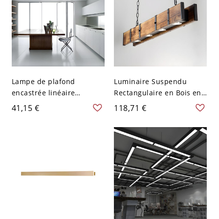
Lampe de plafond
Luminaire Suspendu
encastrée linéaire
Rectangulaire en Bois en
contemporaine en
Brun Lampe de Plafond
41,15 €
118,71 €
aluminium noir avec
LED Style Industriel - Brun
éclairage LED pour
110 V-120 V
cuisine, largeur de 23,5"