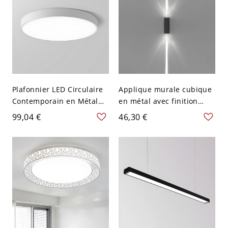
Plafonnier LED Circulaire
Applique murale cubique
Contemporain en Métal
en métal avec finition
Luminaire Encastré pour
noire minimaliste à deux
99,04 €
46,30 €
Chambre - Blanc 110 V-
têtes, équipée d'un
120 V 22,86 cm Blanc
éclairage LED blanc vers
le haut et vers le bas