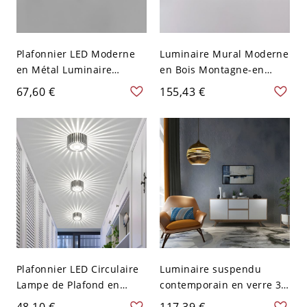
Plafonnier LED Moderne
Luminaire Mural Moderne
en Métal Luminaire
en Bois Montagne-en
Encastré Linéaire en
Forme Applique à Abat-
67,60 €
155,43 €
Acrylique - 110 V-120 V
Jour en Acrylique - 110 V-
62,23 cm Noir Blanc
120 V Bois 80,01 cm Blanc
Plafonnier LED Circulaire
Luminaire suspendu
Lampe de Plafond en
contemporain en verre 3D
Lumière 7 Couleurs
à une tête pour
48,10 €
117,39 €