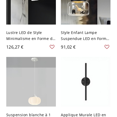
Lustre LED de Style
Style Enfant Lampe
Minimalisme en Forme de
Suspendue LED en Forme
C Noir Métallique
de Tambour en Verre Clair
126,27 €
91,02 €
Suspension pour Salle de
avec Raccord en Métal
Réunion - 110 V-120 V
Suspension avec Décor
Noir 40,64 cm
Interne d'Animal - 110 V-
120 V Noir
Suspension blanche à 1
Applique Murale LED en