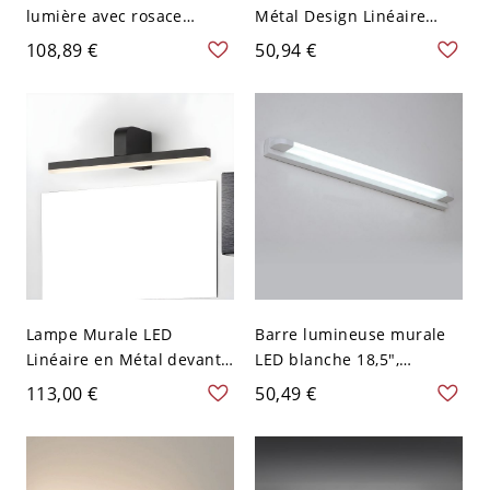
lumière avec rosace
Métal Design Linéaire
ronde, accent en bois et
Éclairage Mural Style
108,89 €
50,94 €
abat-jour en plastique,
Contemporain - 110 V-120
pour îlot de cuisine ou
V Noir Rond 59,69 cm
chevet
Lampe Murale LED
Barre lumineuse murale
Linéaire en Métal devant
LED blanche 18,5",
Miroir pour Salle de Bain
applique moderne en
113,00 €
50,49 €
Applique Murale
métal pour miroir de salle
Contemporaine - Noir 110
de bain, couloir ou
V-120 V 40,64 cm
cabinet de toilette, 110-
120 V