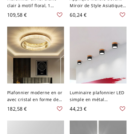
clair à motif floral, 1
Miroir de Style Asiatique
lampe - 110 V-120 V 16,54″
Linéaire en Bois Beige
109,58 €
60,24 €
(42 cm)
pour Salle de Bain Lampe
Murale LED - Bois 110 V-
120 V Blanc
Plafonnier moderne en or
Luminaire plafonnier LED
avec cristal en forme de
simple en métal
cercle et abat-jour en
cylindrique pour couloir -
182,58 €
44,23 €
verre clair - 110 V-120 V
Noir 110 V-120 V
59,69 cm