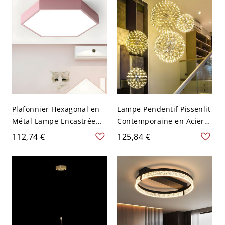
120V
Métal - 110 V-120 V Noir
Plafonnier Hexagonal en
Lampe Pendentif Pissenlit
Métal Lampe Encastrée
Contemporaine en Acier
LED Style Cartoon pour
Inoxydable Chromé à
112,74 €
125,84 €
Chambre d'Enfant - 110 V-
Têtes Multiples, 8" L
120 V Rose 30,48 cm Blanc