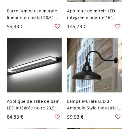
Barre lumineuse murale
Applique de miroir LED
linéaire en métal 20,5"
intégrée moderne 16"
pour meuble-lavabo de
noire, lampe murale en
56,33 €
145,73 €
salle de bain, applique
métal avec abat-jour pour
murale intérieure
salle de bain ou WC, 110V-
moderne, 110V-120V
120V
Applique de salle de bain
Lampe Murale LED à 1
LED intégrée noire 23,5"
Ampoule Style Industriel
avec abat-jour, lampe
Applique Abat-Jour
84,83 €
59,53 €
murale moderne à
Couvercle avec Bras Col
lumière blanche, 110V-
de Cygne en Noir en