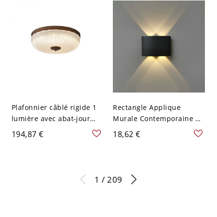
ronde Couleur Noyer
Plafonnier câblé rigide 1
Rectangle Applique
lumière avec abat-jour
Murale Contemporaine en
Schoolhouse en verre
Métal à 2 Lumières Lampe
194,87 €
18,62 €
vitrifié - 110 V-120 V 30,48
Murale LED d'Extérieur -
cm
110 V-120 V Noir 4 Blanc
1 / 209