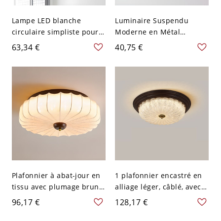
Lampe LED blanche
Luminaire Suspendu
circulaire simpliste pour
Moderne en Métal
plafond avec design nid
Suspension LED en Forme
63,34 €
40,75 €
d'oiseau, montée
Rectangulaire pour
encastrée, en acrylique
Bureau - 110 V-120 V Noir
pour salon, largeur de 15"
Blanc 59,69 cm
Plafonnier à abat-jour en
1 plafonnier encastré en
tissu avec plumage brun
alliage léger, câblé, avec
clair, 1 lumière - 110 V-
abat-jour vitrifié - 110 V-
96,17 €
128,17 €
120 V 40,64 cm
120 V 38,1 cm Gradation à
trois niveaux Assiette