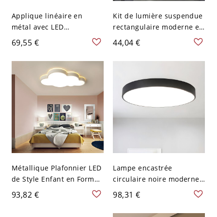
Applique linéaire en
Kit de lumière suspendue
métal avec LED
rectangulaire moderne en
minimaliste dorée montée
acrylique LED pour
69,55 €
44,04 €
au mur en lumière
éclairage vers le bas de
blanche
gymnase en noir - 110 V-
120 V Noir 59,69 cm
Métallique Plafonnier LED
Lampe encastrée
de Style Enfant en Forme
circulaire noire moderne
de Nuage Blanc Luminaire
LED, plafonnier en
93,82 €
98,31 €
Affleurant pour Chambre
acrylique avec lumière
- 110 V-120 V Blanc 54,61
blanche, 9" de large, 2" de