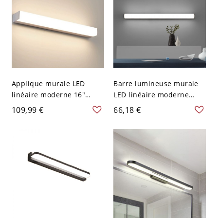
Applique murale LED
Barre lumineuse murale
linéaire moderne 16"
LED linéaire moderne
argentée, métal, pour
31,5" en métal noir,
109,99 €
66,18 €
miroir de salle de bain,
lumière blanche, pour
couloir ou chambre, 110V-
coiffeuse, salle de bain,
120V
couloir ou miroir