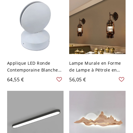
cm Blanc
haut
Applique LED Ronde
Lampe Murale en Forme
Contemporaine Blanche
de Lampe à Pétrole en
en Métal Luminaire Mural
Cuivre Rouge Vieilli
64,55 €
56,05 €
pour Couloir - Montage
Métallique Applique LED à
Encastré 110 V-120 V
1 Tête Style Industriel -
Blanc
110 V-120 V Cuivre Patiné