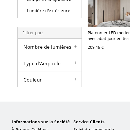
Lumière d'extérieure
Ampoules
Plafonnier LED moder
Filtrer par:
avec abat-jour en tiss
lumière et diamètre 
Nombre de lumières
209,46 €
pouces - 110 V-120 V 
Type d'Ampoule
Couleur
Type de lampe
Style
Informations sur la Société
Service Clients
Taille
À Propos De Nous
Suivi de commande