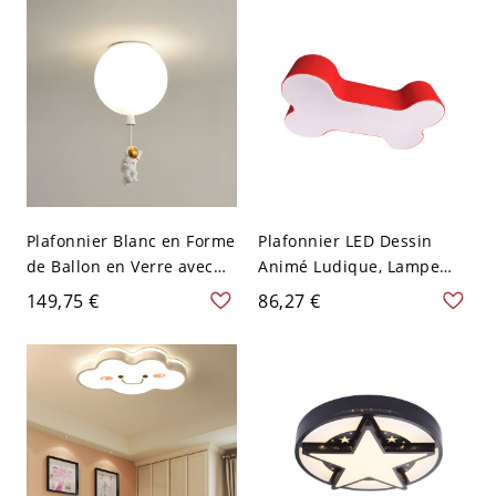
120 V 43,18 cm Blanc
Plafonnier Blanc en Forme
Plafonnier LED Dessin
de Ballon en Verre avec
Animé Ludique, Lampe
Décor d'Astronaute Style
Dim. Protège-Yeux pour
149,75 €
86,27 €
Enfant Luminaire Encastré
Chambres d'Enfants -
Intérieur - Blanc 110 V-
Rouge 110 V-120 V 49,53
120 V 17,78 cm Football
cm