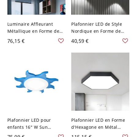
Luminaire Affleurant
Plafonnier LED de Style
Métallique en Forme de
Nordique en Forme de
Nuage Style Enfant
Tambour Métallique
76,15 €
40,59 €
Plafonnier LED pour
Lampe Encastrée pour
Maternelle - 110 V-120 V
Chambre - 110 V-120 V
Bleu 49,53 cm
Gris
Plafonnier LED pour
Plafonnier LED en Forme
enfants 16" W Sun
d'Hexagone en Métal
Nursery, acrylique,
Lampe Encastrée Style
75,09 €
115,15 €