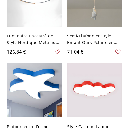
Luminaire Encastré de
Semi-Plafonnier Style
Style Nordique Métallique
Enfant Ours Polaire en
Circulaire Plafonnier LED
Blanc en Métal Luminaire
126,84 €
71,04 €
avec Détail en Bois - 110
Semi-Encastré 1 Tête -
V-120 V Gris 30,48 cm
Blanc 110 V-120 V Debout
Plafonnier en Forme
Style Cartoon Lampe