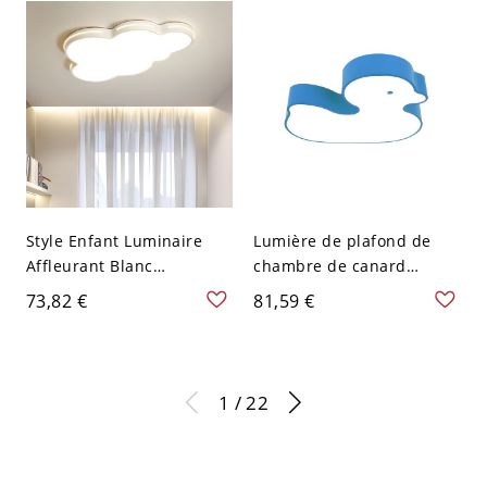
120 V Blanc
Style Enfant Luminaire
Lumière de plafond de
Affleurant Blanc
chambre de canard
Plafonnier LED en Forme
métallique LED moderne
73,82 €
81,59 €
de Nuage en Acrylique
de 18" W encastrée en
pour Chambre - Blanc 110
bleu, lumière blanche
V-120 V 49,53 cm Blanc
1 / 22