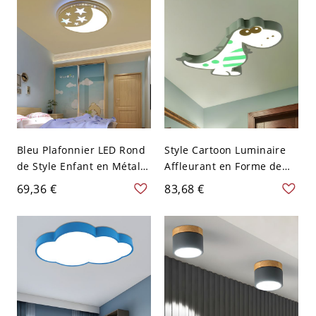
cm Blanc
cm Blanc
Bleu Plafonnier LED Rond
Style Cartoon Luminaire
de Style Enfant en Métal
Affleurant en Forme de
avec Motif de Croissant et
Dinosaure en Métal
69,36 €
83,68 €
Étoile Lampe Encastrée
Plafonnier LED pour
pour Chambre - 110 V-120
Chambre - 110 V-120 V
V Bleu Blanc
Vert Blanc