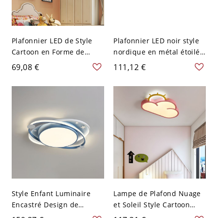
Plafonnier LED de Style
Plafonnier LED noir style
Cartoon en Forme de
nordique en métal étoilé,
Nuage Blanc en Métal
lumière blanche, 19,5" L
69,08 €
111,12 €
Lampe Encastrée avec
Motif de Visage Souriant -
110 V-120 V Blanc 49,53
cm Blanc
Style Enfant Luminaire
Lampe de Plafond Nuage
Encastré Design de
et Soleil Style Cartoon
Planète Métallique
Lustre LED Acrylique pour