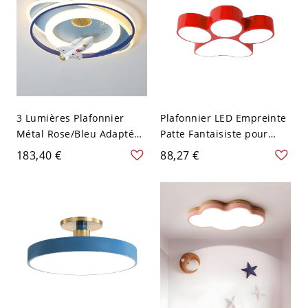
3 Lumières Plafonnier
Plafonnier LED Empreinte
Métal Rose/Bleu Adapté
Patte Fantaisiste pour
LED avec Abat-jour Blanc -
Chambre d'Enfants &
183,40 €
88,27 €
110 V-120 V Avion
Crèche - Rouge 110 V-120
V 45,72 cm