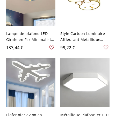
Lampe de plafond LED
Style Cartoon Luminaire
Girafe en Fer Minimaliste
Affleurant Métallique
Bleue pour Chambre
Blanc Plafonnier LED pour
133,44 €
99,22 €
d'Enfant
Salle des Enfants - 110 V-
120 V Blanc Chaud Lapin
mignon
Plafonnier avion en
Métallique Plafonnier LED