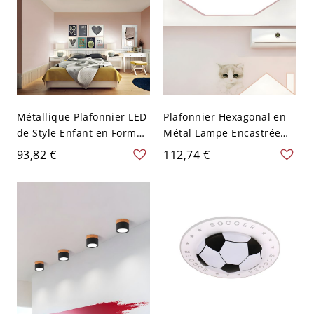
Métallique Plafonnier LED
Plafonnier Hexagonal en
de Style Enfant en Forme
Métal Lampe Encastrée
de Nuage Blanc Luminaire
LED Style Cartoon pour
93,82 €
112,74 €
Affleurant pour Chambre
Chambre d'Enfant - 110 V-
- 110 V-120 V Blanc 54,61
120 V Rose 30,48 cm Blanc
cm Blanc