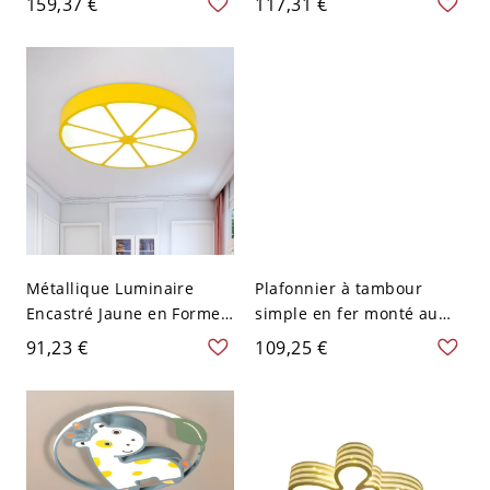
159,37 €
117,31 €
Plafonnier LED pour
Chambre d'Enfants - Rose
Chambre - Bleu 110 V-120
110 V-120 V Blanc A
V 49,53 cm Blanc
Métallique Luminaire
Plafonnier à tambour
Encastré Jaune en Forme
simple en fer monté au
de Citron Style Enfant
plafond avec éclairage
91,23 €
109,25 €
Plafonnier LED pour
LED bleu et motif de
Maternelle - Jaune 110 V-
voiture pour chambre
120 V 45,72 cm Blanc
d'enfant