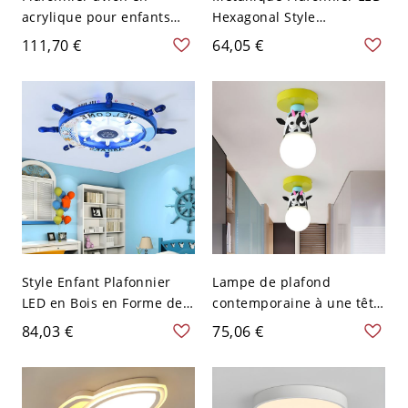
acrylique pour enfants
Hexagonal Style
avec éclairage LED blanc
Contemporain Luminaire
111,70 €
64,05 €
pour chambre d'enfant
Encastré pour Chambre -
Blanc 110 V-120 V 40,64
cm Blanc
Style Enfant Plafonnier
Lampe de plafond
LED en Bois en Forme de
contemporaine à une tête
Gouvernail Luminaire
en métal jaune pour
84,03 €
75,06 €
Affleurant pour Chambre
chambre à coucher
- Bleu 110 V-120 V 45,72
cm