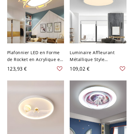
Plafonnier LED en Forme
Luminaire Affleurant
de Rocket en Acrylique en
Métallique Style
Blanc Style Cartoon
Minimalisme Plafonnier
123,93 €
109,02 €
Lampe Encastrée pour
LED Circulaire Intérieur -
Chambre - 110 V-120 V
Blanc 110 V-120 V 22,86
Blanc Blanc
cm