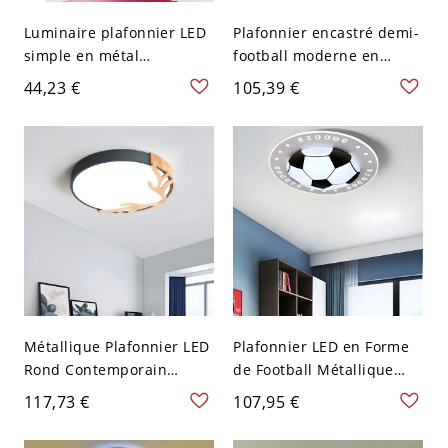
Luminaire plafonnier LED
Plafonnier encastré demi-
simple en métal
football moderne en
cylindrique pour couloir -
acrylique noir avec
44,23 €
105,39 €
Noir 110 V-120 V
éclairage LED pour
chambre de garçon,
largeur de 16,5"
Métallique Plafonnier LED
Plafonnier LED en Forme
Rond Contemporain
de Football Métallique
Luminaire Encastré avec
Style Enfant Luminaire
117,73 €
107,95 €
Design de Ramure en Bois
Affleurant pour Chambre
- Gris 110 V-120 V 30,48
- Noir 110 V-120 V 41,91