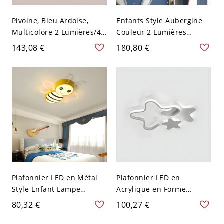
Pivoine, Bleu Ardoise,
Enfants Style Aubergine
Multicolore 2 Lumières/4
Couleur 2 Lumières
Lumières Style Enfant
Montage encastré, 110V-
143,08 €
180,80 €
Plafonnier - 110 V-120 V
120V, Demi-cercle
Planète et Astronaute
Plafonnier LED en Métal
Plafonnier LED en
Style Enfant Lampe
Acrylique en Forme
Encastrée en Forme
d'Étoile Style Enfant
80,32 €
100,27 €
d'Abeille pour Chambre -
Luminaire Encastré pour
Jaune 110 V-120 V Blanc
Chambre - Blanc 110 V-