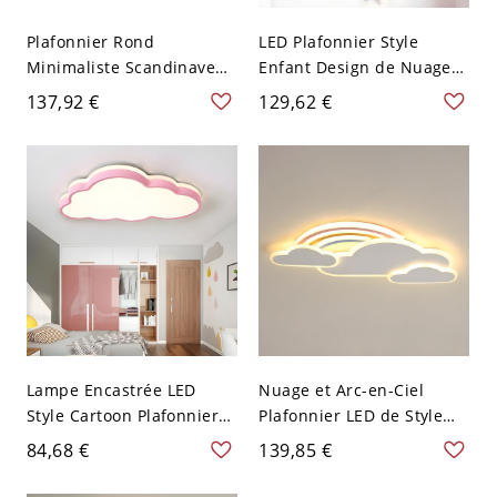
Plafonnier Rond
LED Plafonnier Style
Minimaliste Scandinave
Enfant Design de Nuage
avec Accents Dorés - Bleu
Luminaire Affleurant en
137,92 €
129,62 €
110 V-120 V 30,48 cm
Métal Décor en Bois -
Rose 110 V-120 V 52,07 cm
Blanc
Lampe Encastrée LED
Nuage et Arc-en-Ciel
Style Cartoon Plafonnier
Plafonnier LED de Style
Nuage Acrylique pour
Enfant en Métal
84,68 €
139,85 €
Chambre - Rose 110 V-120
Luminaire Affleurant
V 49,53 cm Blanc
Intérieur - Blanc 110 V-