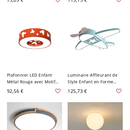
lumière blanche, bleu
Cartoon pour Salle
d'Etude - 110 V-120 V Noir
30,48 cm Blanc
Plafonnier LED Enfant
Luminaire Affleurant de
Métal Rouge avec Motif
Style Enfant en Forme
Souris en Lumière
d'Avion en Métal
92,56 €
125,73 €
Blanche, 16" L
Plafonnier LED pour
Chambre - Bleu 110 V-120
V 59,69 cm Blanc