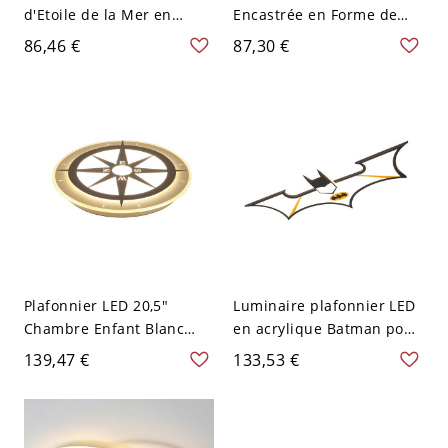
d'Etoile de la Mer en
Encastrée en Forme de
Acrylique Lampe
Nuage Métallique
86,46 €
87,30 €
Encastrée LED Style
Plafonnier LED pour
Cartoon pour Salon - Bleu
Maternelle - Rouge 110 V-
110 V-120 V 40,64 cm
120 V 49,53 cm
Blanc
Plafonnier LED 20,5"
Luminaire plafonnier LED
Chambre Enfant Blanc
en acrylique Batman pour
avec Abat-jour Acrylique
chambre de garçons,
139,47 €
133,53 €
Boussole Lumière Blanche
modèle cartoon, couleur
noire