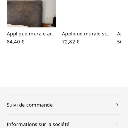
Applique murale articulée LED moderne du milieu du siècle - Lampe de tâche réglable pour chambre, salon et bureau
Applique murale scandinave minimaliste à double LED - Lampe de lecture rotative avec rétroéclairage ambiant
84,40 €
72,82 €
56,2
Suivi de commande
Informations sur la société