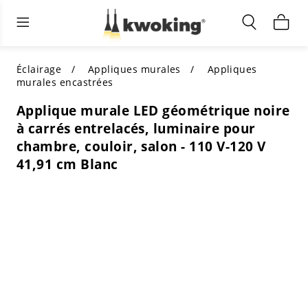
Éclairage extérieur
Éclairage intérieur
Meubles de salon
TOUS LES MEUBLES DE SALON
Acheter par catégorie
TOUT L'ÉCLAIRAGE POUR
Éclairage
Appliques murales
Appliques
D'AUTRES ESPACES
murales encastrées
MEILLEURS CHOIX
ACHETEZ PAR STYLE
Applique murale LED géométrique noire
ACHETEZ PAR CATÉGORIE
à carrés entrelacés, luminaire pour
ACHETEZ PAR STYLE
Shop by Colors
chambre, couloir, salon - 110 V-120 V
ACHETEZ PAR STYLE
41,91 cm Blanc
Acheter par fonctionnalités
ACHETEZ PAR DESIGN
ACHETEZ PAR COULEUR
Acheter par matériau
ACHETER PAR DIMENSIONS