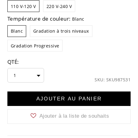
110 V-120 V
220 V-240 V
Température de couleur:
Blanc
Blanc
Gradation à trois niveaux
Gradation Progressive
QTÉ:
1
SKU: SKU987531
AJOUTER AU PANIER
Ajouter à la liste de souhaits