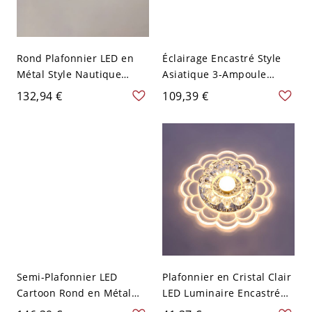
Rond Plafonnier LED en
Éclairage Encastré Style
Métal Style Nautique
Asiatique 3-Ampoule
Luminaire Encastré en
Plafonnier en Forme
132,94 €
109,39 €
Acrylique Blanc - 110 V-
d'Assiette en Bois - 110 V-
120 V Blanc Bleu-Blanc
120 V Bois Foncé 40,64 cm
Clair
Semi-Plafonnier LED
Plafonnier en Cristal Clair
Cartoon Rond en Métal
LED Luminaire Encastré
Montage Semi-Encastré
Style Moderne en Forme