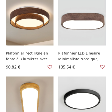
119,38 cm
Plafonnier rectiligne en
Plafonnier LED Linéaire
fonte à 3 lumières avec
Minimaliste Nordique,
abat-jour en acrylique
Luminaire Mince en Grain
90,82 €
135,54 €
pour chambre, câblage
de Bois avec Abat-jour en
direct, 110V-120V, 16",
Acrylique - Couleur de
Noyer
Noyer 110 V-120 V 30,48
cm Blanc