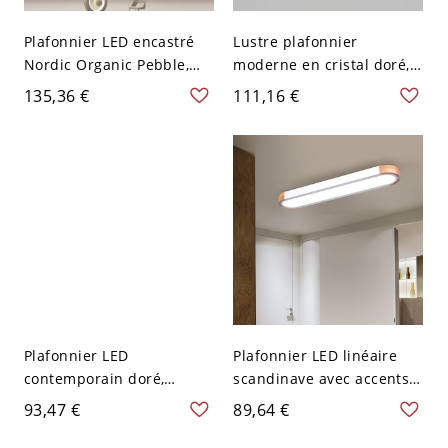
Plafonnier LED encastré
Lustre plafonnier
Nordic Organic Pebble,
moderne en cristal doré,
luminaire extra-plat à
plafonnier rond de luxe
135,36 €
111,16 €
effet ciel étoilé - 110 V-
avec prismes facettés -
120 V 30,48 cm Gradation
110 V-120 V 41,91 cm
à trois niveaux
Géométrique
Plafonnier LED
Plafonnier LED linéaire
contemporain doré,
scandinave avec accents
luminaire minimaliste en
en bois naturel, luminaire
93,47 €
89,64 €
acrylique pour chambre
minimaliste extra-plat
et salon - 110 V-120 V
pour couloir ou cuisine -