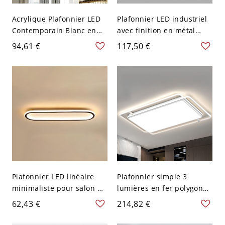
Acrylique Plafonnier LED
Plafonnier LED industriel
Contemporain Blanc en
avec finition en métal
Forme d Lotus Luminaire
rouillé et abat-jour en
94,61 €
117,50 €
Encastré avec Décor de
acrylique - 110 V-120 V
Cristal - Blanc 110 V-120 V
30,48 cm Blanc Rouillé
5 Blanc
Plafonnier LED linéaire
Plafonnier simple 3
minimaliste pour salon et
lumières en fer polygonal
chambre - Noir 110 V-120
blanc, monté à plat &
62,43 €
214,82 €
V 59,69 cm Blanc
câblé directement, 110V-
120V, trois niveaux