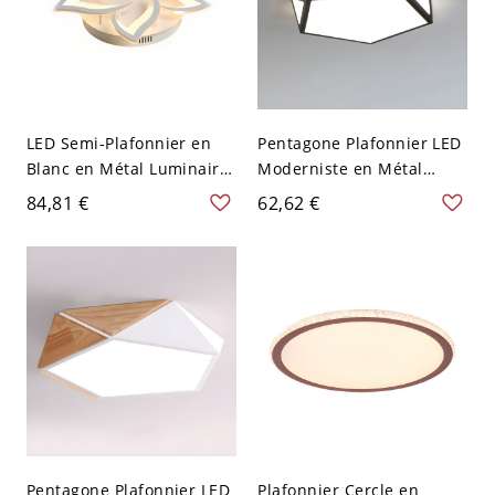
LED Semi-Plafonnier en
Pentagone Plafonnier LED
Blanc en Métal Luminaire
Moderniste en Métal
Semi-Encastré Moderne
Lampe de Plafond en
84,81 €
62,62 €
en Forme de Lotus - Blanc
Acrylique pour Salon -
110 V-120 V 5 Blanc
41,91 cm 110 V-120 V
Chaud Noir
Pentagone Plafonnier LED
Plafonnier Cercle en