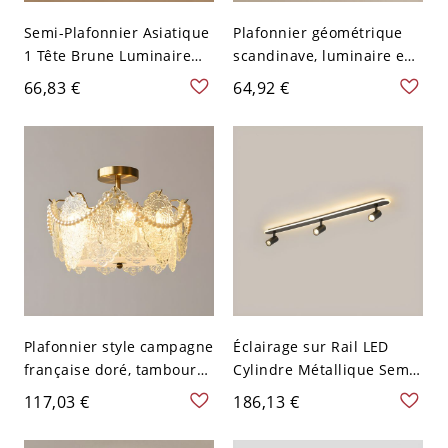
Semi-Plafonnier Asiatique
Plafonnier géométrique
1 Tête Brune Luminaire
scandinave, luminaire en
Semi-Encastré en Rotin de
métal imitation bois avec
66,83 €
64,92 €
Bambou Design de
abat-jour en acrylique -
Chapeau - Brun 110 V-120
110 V-120 V 30,48 cm
V 48,26 cm
Noyer Foncé
Plafonnier style campagne
Éclairage sur Rail LED
française doré, tambour
Cylindre Métallique Semi-
en verre texturé - 110 V-
Plafonnier à 3 Spots Style
117,03 €
186,13 €
120 V Géométrique 40,64
Moderne pour Salon -
cm
Noir 110 V-120 V Chaud