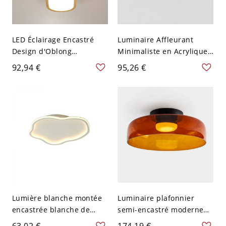
LED Éclairage Encastré
Luminaire Affleurant
Design d'Oblong
Minimaliste en Acrylique
Plafonnier Beige Style
Plafonnier LED Circulaire -
92,94 €
95,26 €
Moderne en Bois - 110 V-
Noir 110 V-120 V 22,86 cm
120 V 64,77 cm Blanc
Lumière unilatérale
Lumière blanche montée
Luminaire plafonnier
encastrée blanche de
semi-encastré moderne
forme régulière avec
en verre géométrique noir
63,02 €
174,19 €