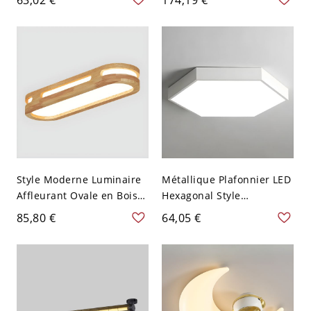
abat-jour en lucite pour
avec abat-jour en verre
usage résidentiel, câblage
transparent - 110 V-120 V
direct, 1 lumière, 110V-
1 Couche Orange
120V, 16"
Style Moderne Luminaire
Métallique Plafonnier LED
Affleurant Ovale en Bois
Hexagonal Style
Beige Plafonnier LED
Contemporain Luminaire
85,80 €
64,05 €
Intérieur - Bois 110 V-120
Encastré pour Chambre -
V Blanc 48,26 cm
Blanc 110 V-120 V 40,64
cm Blanc