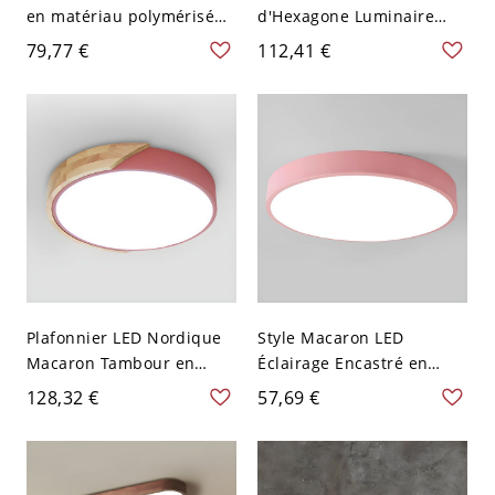
en matériau polymérisé
d'Hexagone Luminaire
angulaire, style moderne
Affleurant Style Macaron
79,77 €
112,41 €
simple, 110V-120V, 16"
en Métal - 31,75 cm 110 V-
120 V Noir
Plafonnier LED Nordique
Style Macaron LED
Macaron Tambour en
Éclairage Encastré en
Métal Luminaire Encastré
Acrylique Plafonnier en
128,32 €
57,69 €
en Bois pour Chambre -
Forme Ronde - 40,64 cm
Rouge 110 V-120 V 30,48
110 V-120 V Chaud Rose
cm Blanc