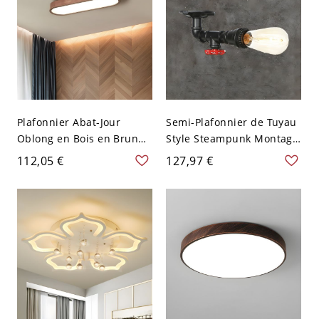
Plafonnier Abat-Jour
Semi-Plafonnier de Tuyau
Oblong en Bois en Brun
Style Steampunk Montage
LED Lampe Encastrée
Semi-Encastré en Métal
112,05 €
127,97 €
Style Moderne - Bois
Noir - 110 V-120 V Style 1
Foncé 110 V-120 V 64,77
cm Blanc