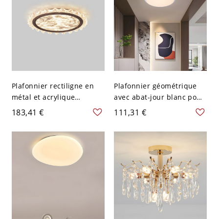
Plafonnier rectiligne en
Plafonnier géométrique
métal et acrylique
avec abat-jour blanc pour
translucide à LED, 1
usage domestique - Blanc
183,41 €
111,31 €
lumière - 110 V-120 V
110 V-120 V 24,13 cm
40,64 cm
Blanc