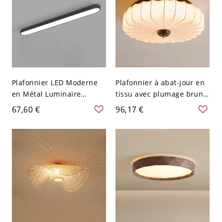
Plafonnier LED Moderne
Plafonnier à abat-jour en
en Métal Luminaire
tissu avec plumage brun
Encastré Linéaire en
clair, 1 lumière - 110 V-
67,60 €
96,17 €
Acrylique - 110 V-120 V
120 V 40,64 cm
62,23 cm Noir Blanc