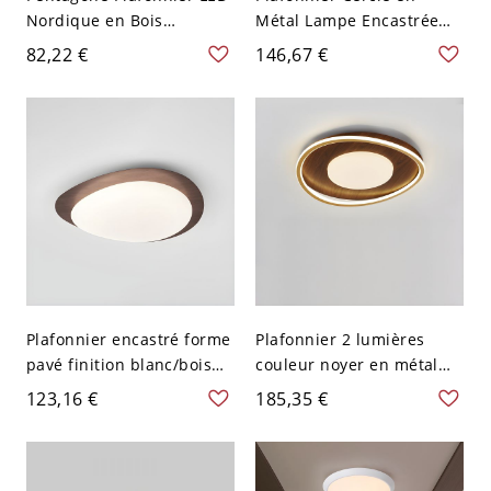
Nordique en Bois
Métal Lampe Encastrée
Luminaire Encastré à
LED en Cristal Style
82,22 €
146,67 €
Abat-Jour en Acrylique
Contemporain pour Salon
pour Salon - Blanc 110 V-
- Or Rose 110 V-120 V
120 V 45 cm Blanc
40,64 cm Gradation à trois
niveaux
Plafonnier encastré forme
Plafonnier 2 lumières
pavé finition blanc/bois
couleur noyer en métal
couleur noyer pour
pour chambre - 110 V-120
123,16 €
185,35 €
chambre - 110 V-120 V
V 46,99 cm
Couleur de Noyer Blanc