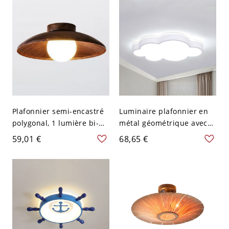
(lumière
chaude/blanche/neutre
de gradation)
Plafonnier semi-encastré
Luminaire plafonnier en
polygonal, 1 lumière bi-
métal géométrique avec
pin simple en alliage avec
abat-jour en acrylique
59,01 €
68,65 €
abat-jour vitré, 110V-120V,
blanc - Blanc 110 V-120 V
noyer
48,26 cm Blanc