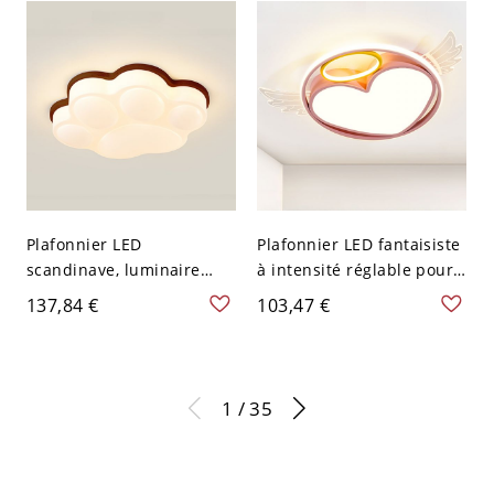
Géométrique
Blanc 110 V-120 V
Gradation à trois niveaux
Plafonnier LED
Plafonnier LED fantaisiste
scandinave, luminaire
à intensité réglable pour
créatif dimmable avec
chambre de bébé - 110 V-
137,84 €
103,47 €
accent ton bois,
120 V Gradation à trois
température de couleur
niveaux Géométrique
réglable pour chambre de
bébé/chambre - 110 V-120
1 / 35
V Gradation à trois
niveaux Géométrique
Couleur de Noyer