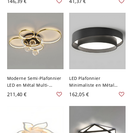
146,39 €
41,37 €
avec Décor d'Ange - Rose
de Fleur - 110 V-120 V
110 V-120 V 40,64 cm
Transparent Chaud
Chaud
Moderne Semi-Plafonnier
LED Plafonnier
LED en Métal Multi-
Minimaliste en Métal
Anneau Montage Semi-
Luminaire Encastré
211,40 €
162,05 €
Encastré en Or-Noir - Or-
Design de Cercle - Noir
Noir 110 V-120 V Blanc
110 V-120 V 50,8 cm Blanc