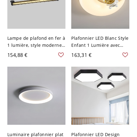
Lampe de plafond en fer à
Plafonnier LED Blanc Style
1 lumière, style moderne
Enfant 1 Lumière avec
simple, bi-pin angulaire,
Abat-jour PMMA, 110V-
154,88 €
163,31 €
usage commercial, 110V-
120V, Lune
120V
Luminaire plafonnier plat
Plafonnier LED Design