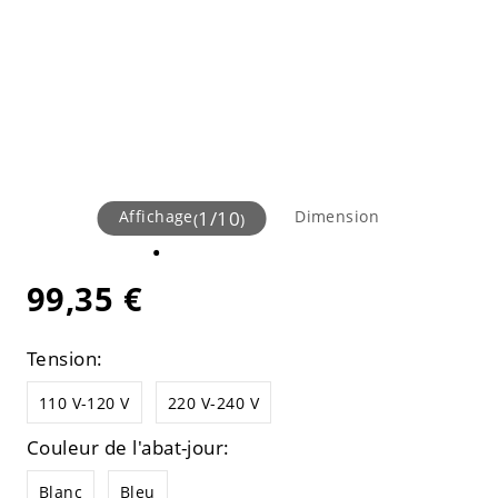
Affichage
1
/
10
Dimension
(
)
99,35 €
Tension:
110 V-120 V
220 V-240 V
Couleur de l'abat-jour:
Blanc
Bleu