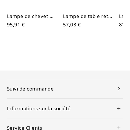
Lampe de chevet minimaliste scandinave, bois et métal mat
Lampe de table rétro-chic en céramique avec abat-jour en tissu plissé et lumière ambiante dimmable
95,91 €
57,03 €
81,6
Suivi de commande
Informations sur la société
Service Clients