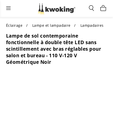
Éclairage extérieur
Éclairage intérieur
Meubles de salon
TOUS LES MEUBLES DE SALON
Acheter par catégorie
TOUT L'ÉCLAIRAGE POUR
Éclairage
Lampe et lampadaire
Lampadaires
D'AUTRES ESPACES
Lampe de sol contemporaine
MEILLEURS CHOIX
ACHETEZ PAR STYLE
fonctionnelle à double tête LED sans
ACHETEZ PAR CATÉGORIE
scintillement avec bras réglables pour
ACHETEZ PAR STYLE
Shop by Colors
salon et bureau - 110 V-120 V
ACHETEZ PAR STYLE
Géométrique Noir
Acheter par fonctionnalités
ACHETEZ PAR DESIGN
ACHETEZ PAR COULEUR
Acheter par matériau
ACHETER PAR DIMENSIONS