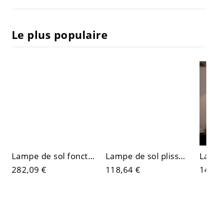
Le plus populaire
Lampe de sol fonctionnelle scandinave avec table d'appoint, charge sans fil et rangement pour salon et chambre
Lampe de sol plissée minimaliste rétro LED spectre complet avec cadre en fer pour ambiance salon & chambre
282,09 €
118,64 €
140,