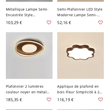
Métallique Lampe Semi-
Semi-Plafonnier LED Style
Encastrée Style
Moderne Lampe Semi-
Contemporain Semi-
Encastrée au Plafond en
103,29 €
52,16 €
Plafonnier LED Cercle
Métal Design
pour Salon - Blanc 110 V-
Géométrique - Noir 110 V-
120 V 2 Blanc
120 V Blanc Carré
Plafonnier 2 lumières
Applique de plafond en
couleur noyer en métal
bois Fleur Simplicité à 2
pour chambre - 110 V-120
lumières pour usage
185,35 €
116,19 €
V 46,99 cm
résidentiel - 110 V-120 V
35,56 cm Blanc