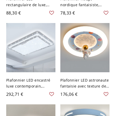
rectangulaire de luxe,
nordique fantaisiste,
abat-jour acrylique étoilé
luminaire LED encastré,
88,30 €
78,33 €
avec bordure style cristal
lampe créative pour
- 110 V-120 V Blanc
chambre d’enfant - Blanc
110 V-120 V Blanc Nuage
Plafonnier LED encastré
Plafonnier LED astronaute
luxe contemporain,
fantaisie avec texture de
luminaire en acrylique
lune 3D pour chambre
292,71 €
176,06 €
style cristal avec accents
d’enfant et salle de jeux -
dorés et motif feuille de
Bleu 110 V-120 V
ginkgo - 110 V-120 V
Gradation à trois niveaux
Rectangulaire 116,84 cm