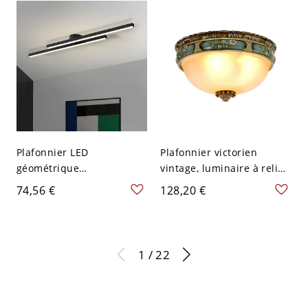
120 V 40,64 cm Blanc
110 V-120 V 49,53 cm
Blanc
Plafonnier LED
Plafonnier victorien
géométrique
vintage, luminaire à relief
contemporain, luminaire
floral peint à la main avec
74,56 €
128,20 €
architectural linéaire en
abat-jour en verre dépoli -
barre pour salon - Noir
110 V-120 V 29,21 cm
110 V-120 V 60,96 cm 2
1 / 22