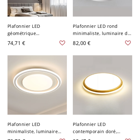
Plafonnier LED
Plafonnier LED rond
géométrique
minimaliste, luminaire de
contemporain, luminaire
plafond à double anneau
74,71 €
82,00 €
de plafond à double
superposé avec abat-jour
anneau avec abat-jour en
en acrylique - 110 V-120 V
acrylique - Blanc 110 V-
40,64 cm Blanc
120 V 40,64 cm
Plafonnier LED
Plafonnier LED
minimaliste, luminaire
contemporain doré,
géométrique blanc avec
luminaire minimaliste en