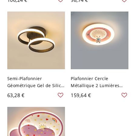
pour usage résidentiel,
Blanc 110 V-120 V
câblé en dur, adapté pour
lumière LED, 24", 110V-
120V
Semi-Plafonnier
Plafonnier Cercle
Géométrique Gel de Silice
Métallique 2 Lumières
Lampe Semi-Encastrée
Style Enfant - Rose 110 V-
63,28 €
159,64 €
Moderne 2-Lumière - Noir
120 V
110 V-120 V Rond