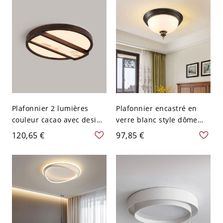
Plafonnier 2 lumières
Plafonnier encastré en
couleur cacao avec design
verre blanc style dôme
en bois naturel - 110 V-
pour usage résidentiel -
120,65 €
97,85 €
120 V 50,8 cm Rond
110 V-120 V 33,02 cm