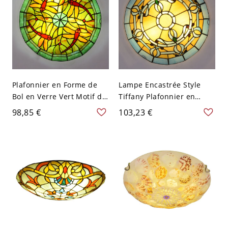
Plafonnier en Forme de
Lampe Encastrée Style
Bol en Verre Vert Motif de
Tiffany Plafonnier en
Libellule Lampe Encastrée
Forme de Bol en Verre
98,85 €
103,23 €
Style Tiffany - Vert 110 V-
Multicolore - Jaune 110 V-
120 V 30,48 cm
120 V 30,48 cm