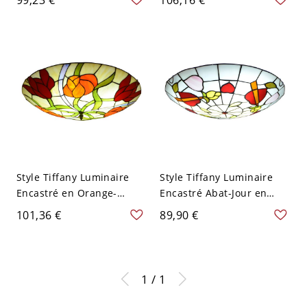
Plafonnier Motif de
Forme de Bol en Vitrail -
Tournesols - Orange 110
Vert 110 V-120 V 30,48 cm
V-120 V 30,48 cm
Style Tiffany Luminaire
Style Tiffany Luminaire
Encastré en Orange-
Encastré Abat-Jour en
Rouge Abat-Jour en Vitrail
Vitrail Plafonnier en Rose
101,36 €
89,90 €
Plafonnier en Forme de
en Forme de Bol - Rose
Bol - Orange-Rouge 110 V-
110 V-120 V 30,48 cm
120 V 30,48 cm
1 / 1