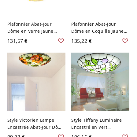
Plafonnier Abat-Jour
Plafonnier Abat-Jour
Dôme en Verre Jaune
Dôme en Coquille Jaune
Lampe Encastrée Style
Lampe Encastrée Style
131,57 €
135,22 €
Tiffany - Jaune 110 V-120
Tiffany - Jaune 110 V-120
V 30,48 cm
V 30,48 cm
Style Victorien Lampe
Style Tiffany Luminaire
Encastrée Abat-Jour Dôme
Encastré en Vert
en Verre Orange
Plafonnier Abat-Jour en
99,23 €
106,16 €