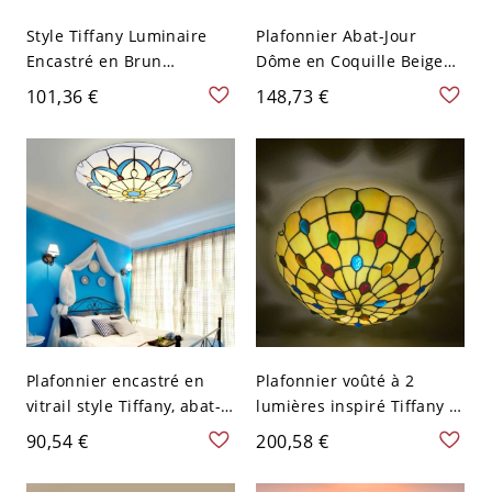
Style Tiffany Luminaire
Plafonnier Abat-Jour
Encastré en Brun
Dôme en Coquille Beige
Plafonnier Abat-Jour en
Lampe Encastrée Style
101,36 €
148,73 €
Vitrail en Forme de Bol -
Tiffany - Beige 110 V-120 V
Brun 110 V-120 V 30,48 cm
30,48 cm
Plafonnier encastré en
Plafonnier voûté à 2
vitrail style Tiffany, abat-
lumières inspiré Tiffany -
jour artisanal
Multicolore 110 V-120 V
90,54 €
200,58 €
géométrique pour
chambre et entrée - 110