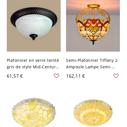
V-120 V Jaune 30,48 cm
Plafonnier en verre teinté
Semi-Plafonnier Tiffany 2-
gris de style Mid-Century
Ampoule Lampe Semi-
avec
Encastrée en Métal Abat-
61,57 €
162,11 €
LED/Incandescent/Fluores
Jour Bol en Vitrail - Jaune
cent - 110 V-120 V Noir
110 V-120 V
Style 1