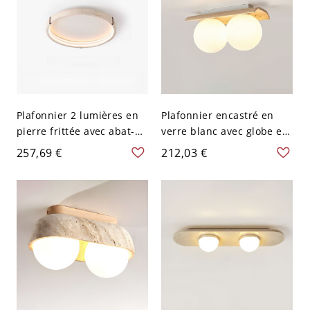
Plafonnier 2 lumières en
Plafonnier encastré en
pierre frittée avec abat-
verre blanc avec globe en
jour en craie, style
marbre kaki et matériau
257,69 €
212,03 €
moderne plat pour
en pierre - 110 V-120 V 13
chambre, lumière LED,
pouces (33,02 cm)
110V-120V, trois niveaux
(lumière
chaude/blanche/neutre),
15,5"