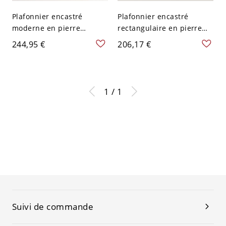
Plafonnier encastré
Plafonnier encastré
moderne en pierre
rectangulaire en pierre
blanche avec abat-jour en
moderne beige avec abat-
244,95 €
206,17 €
verre pour usage
jour blanc en acrylique -
résidentiel - Naturel 110
110 V-120 V 43,18 cm
V-120 V 2
1 / 1
Suivi de commande