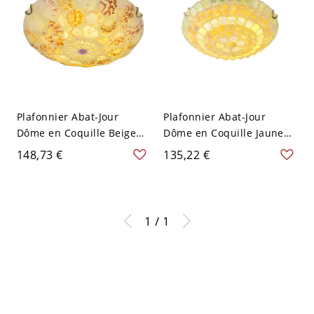
Plafonnier Abat-Jour
Plafonnier Abat-Jour
Dôme en Coquille Beige
Dôme en Coquille Jaune
Lampe Encastrée Style
Lampe Encastrée Style
148,73 €
135,22 €
Tiffany - Beige 110 V-120 V
Tiffany - Jaune 110 V-120
30,48 cm
V 30,48 cm
1 / 1