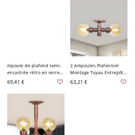
sphérique, en cuivre
mpoule de plafond semi-
2 Ampoules Plafonnier
encastrée rétro en verre
Montage Tuyau Entrepôt
ambré avec 2 têtes
Sphère Verre Ambre
69,41 €
63,21 €
sphériques noires
Semi-Encastré Luminaire
en Cuivre