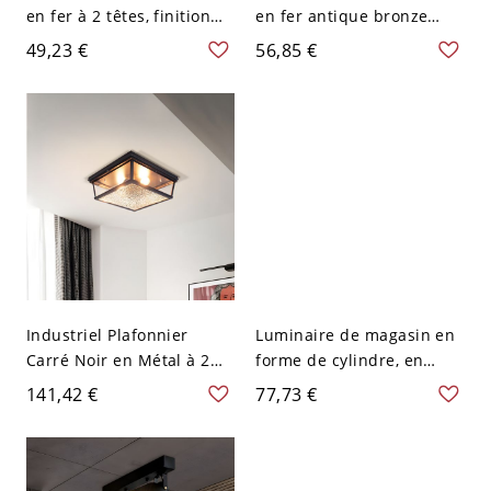
en fer à 2 têtes, finition
en fer antique bronze
bronze antique, pour
avec 2 lumières pour
49,23 €
56,85 €
restaurant, avec ampoules
restaurant, industriel
nues
tuyau d'eau plafond flush
Industriel Plafonnier
Luminaire de magasin en
Carré Noir en Métal à 2
forme de cylindre, en
Ampoules Lampe
métal vintage bronze,
141,42 €
77,73 €
Encastrée avec Abat-Jour
semi-encastré, ajustable,
en Verre Clair Texturé -
avec 2 ampoules
Noir 110 V-120 V