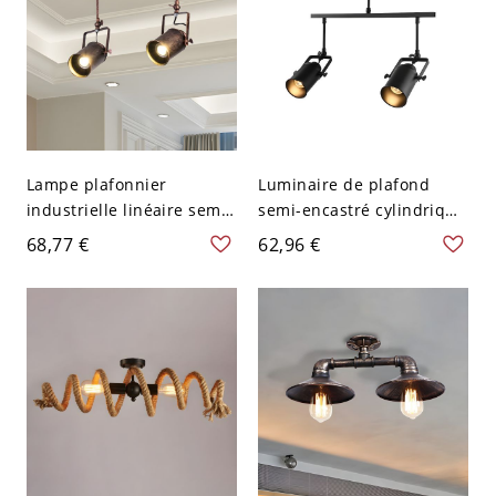
Lampe plafonnier
Luminaire de plafond
industrielle linéaire semi-
semi-encastré cylindrique
encastrée à deux têtes
rotatif métallique vintage
68,77 €
62,96 €
rotatives en fer forgé
à deux têtes noires avec
oxydé
poignée pour restaurant