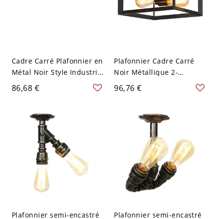
Cadre Carré Plafonnier en
Plafonnier Cadre Carré
Métal Noir Style Industriel
Noir Métallique 2-
Lampe de Plafond pour
Ampoule Lampe
86,68 €
96,76 €
Cuisine - Noir 110 V-120 V
Encastrée Style Industriel
Carré
pour Cuisine - Noir 110 V-
120 V
Plafonnier semi-encastré
Plafonnier semi-encastré