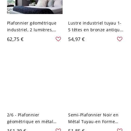
Plafonnier géométrique
Lustre industriel tuyau 1-
industriel, 2 lumières,
5 têtes en bronze antique
cage en métal noir, cadre
pour salons et cuisines - 2
62,75 €
54,97 €
ouvert - Noir 110 V-120 V
110 V-120 V Bronze
2/6 - Plafonnier
Semi-Plafonnier Noir en
géométrique en métal
Métal Tuyau-en Forme
noir pour chambre - 110
Montage Semi-Encastré
161,39 €
51,85 €