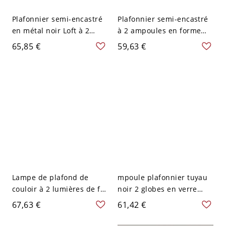
Plafonnier semi-encastré
Plafonnier semi-encastré
en métal noir Loft à 2
à 2 ampoules en forme
lumières avec abat-jour
d'orbite, finition cuivre
65,85 €
59,63 €
en verre clair en forme
antique, tuyau en verre
d'orb pour éclairage de
clair pour l'éclairage du
salon
plafond du couloir
Lampe de plafond de
mpoule plafonnier tuyau
couloir à 2 lumières de fer
noir 2 globes en verre
de tuyau d'eau semi-
ambré antique semi-
67,63 €
61,42 €
montée de ferme avec
encastré, éclairage
abat-jour en verre clair