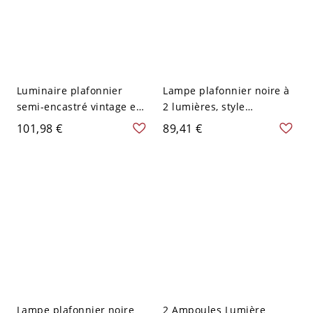
Luminaire plafonnier
Lampe plafonnier noire à
semi-encastré vintage en
2 lumières, style
métal avec cadre carré de
industriel, verre crème en
101,98 €
89,41 €
12 pouces de large et 2
forme de coquille,
têtes d'éclairage pour
montage semi-encastré
salle à manger
Lampe plafonnier noire
2 Ampoules Lumière