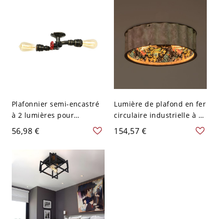
Plafonnier semi-encastré
Lumière de plafond en fer
à 2 lumières pour
circulaire industrielle à 2
entrepôt avec ampoule
ampoules montée au
56,98 €
154,57 €
exposée en fer monté
plafond pour restaurant
encastré en bronze
en rouille - Rouillé 110 V-
antique
120 V