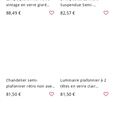
vintage en verre givré
Suspendue Semi-
avec 2 lumières pour
Encastrée en Verre Clair
88,49 €
82,57 €
salon
Finition Noire Rétro
Évasée Large Éclairage de
Plafond de Couloir
Chandelier semi-
Luminaire plafonnier à 2
plafonnier rétro noir avec
têtes en verre clair
abat-jour en verre clair
sphérique antique semi-
81,50 €
81,50 €
encastré en noir