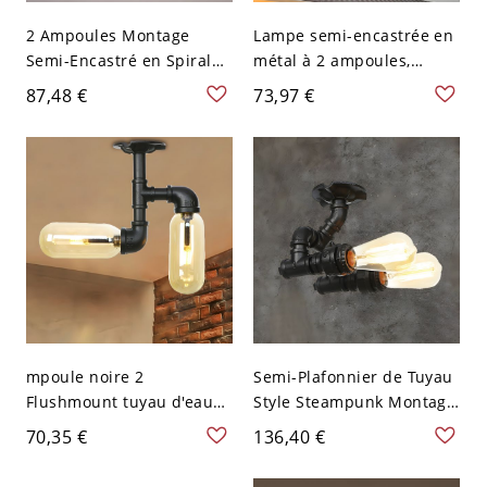
2 Ampoules Montage
Lampe semi-encastrée en
Semi-Encastré en Spirale
métal à 2 ampoules,
en Corde de Chanvre
finition bronze rustique,
87,48 €
73,97 €
Brun Semi-Plafonnier
luminaire de plafond
Industriel Intérieur - 110
monté encastré en forme
V-120 V Brun
de soucoupe pour couloir
mpoule noire 2
Semi-Plafonnier de Tuyau
Flushmount tuyau d'eau
Style Steampunk Montage
en métal industriel LED
Semi-Encastré en Métal
70,35 €
136,40 €
Semi Flush plafonnier
Noir - 110 V-120 V Style 4
pour la cuisine