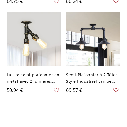
84,75 €
80,24 €
clair, 2 têtes de tuyau en
de style ferme, tuyau en
cage
verre ambré et cage
Lustre semi-plafonnier en
Semi-Plafonnier à 2 Têtes
métal avec 2 lumières,
Style Industriel Lampe
finition bronze pour salon
Semi-Encastrée Abat-Jour
50,94 €
69,57 €
Cône avec Design de
Tuyau d'Eau en Noir
Métallique - 110 V-120 V
Noir