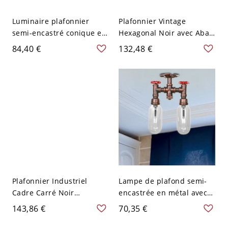
Luminaire plafonnier
Plafonnier Vintage
semi-encastré conique en
Hexagonal Noir avec Abat-
verre ambré avec 2
jour en Verre Givré, 2
84,40 €
132,48 €
lumières pour éclairage
Lumières, Montage
de plafond de chambre
encastré, 14" Larg
d'entrepôt en noir
Plafonnier Industriel
Lampe de plafond semi-
Cadre Carré Noir
encastrée en métal avec 2
Métallique à 2 Lumières
ampoules LED, en cuivre
143,86 €
70,35 €
Luminaire Encastré avec
vieilli, pour tuyaux d'eau
Abat-Jour en Verre
industriels