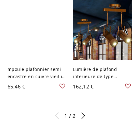
Texturé - Noir 110 V-120 V
mpoule plafonnier semi-
Lumière de plafond
encastré en cuivre vieilli à
intérieure de type
2 ampoules, capsule en
Bamboo Cylinder Semi
65,46 €
162,12 €
verre ambré antique LED
Flush Light Rotatable
Lodge 2-Head en bois
1 / 2