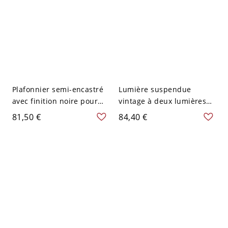
Plafonnier semi-encastré
Lumière suspendue
avec finition noire pour
vintage à deux lumières
entrepôt, verre clair et
en verre ambré montée
81,50 €
84,40 €
diamants, 2 lumières.
au plafond semi-
Convient pour une
encastrée en noir
utilisation en intérieur