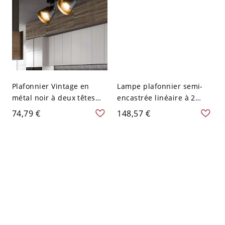
Plafonnier Vintage en
Lampe plafonnier semi-
métal noir à deux têtes
encastrée linéaire à 2
pivotantes pour salon
lumières en fer noir pour
74,79 €
148,57 €
semi-encastré
entrepôt avec abat-jour
globe