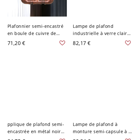
Plafonnier semi-encastré
Lampe de plafond
en boule de cuivre de
industrielle à verre clair
style ferme avec verre
avec valve décorative,
71,20 €
82,17 €
ambré, 2 lumières, pour
cage tubulaire semi-
salon
montée en métal noir, 2
lumières
pplique de plafond semi-
Lampe de plafond à
encastrée en métal noir
monture semi-capsule à 2
avec abat-jour en verre
têtes avec finition noire