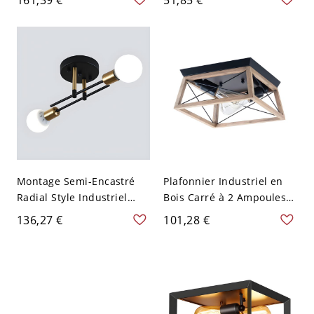
V-120 V Quadrilatère
Style Steampunk - 2 Noir
110 V-120 V
Montage Semi-Encastré
Plafonnier Industriel en
Radial Style Industriel
Bois Carré à 2 Ampoules
Semi-Plafonnier en Métal
Lampe de Plafond en
136,27 €
101,28 €
pour Salon - Noir 110 V-
Métal pour Balcon - Bois
120 V 2
110 V-120 V