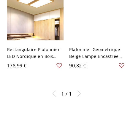
Rectangulaire Plafonnier
Plafonnier Géométrique
LED Nordique en Bois
Beige Lampe Encastrée
Beige Luminaire
LED Style Moderne en
178,99 €
90,82 €
Affleurant pour Salon -
Bois pour Salon - Bois 110
Bois 110 V-120 V 2
V-120 V Blanc Rond
1 / 1