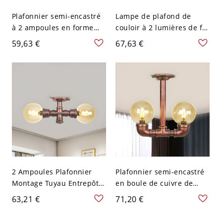
Plafonnier semi-encastré
Lampe de plafond de
à 2 ampoules en forme
couloir à 2 lumières de fer
d'orbite, finition cuivre
de tuyau d'eau semi-
59,63 €
67,63 €
antique, tuyau en verre
montée de ferme avec
clair pour l'éclairage du
abat-jour en verre clair
plafond du couloir
sphérique, en cuivre
2 Ampoules Plafonnier
Plafonnier semi-encastré
Montage Tuyau Entrepôt
en boule de cuivre de
Sphère Verre Ambre
style ferme avec verre
63,21 €
71,20 €
Semi-Encastré Luminaire
ambré, 2 lumières, pour
en Cuivre
salon