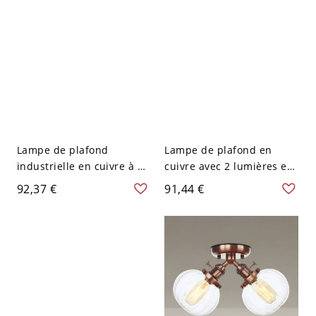
Lampe de plafond
Lampe de plafond en
industrielle en cuivre à 2
cuivre avec 2 lumières en
lumières, chandelier
verre givré vintage pour
92,37 €
91,44 €
semi-encastré en verre
salon
crème échancré