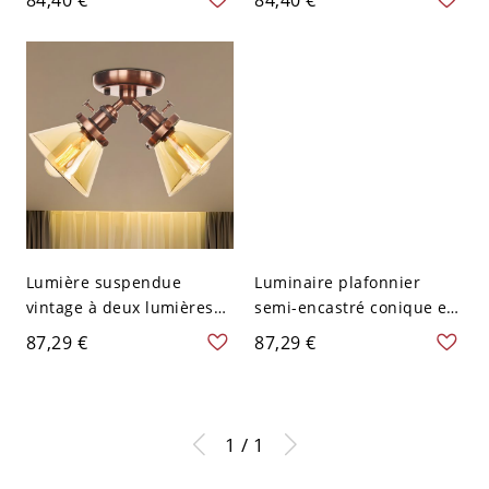
encastré en cuivre
2 lumières et diamants
pour l'intérieur
Lumière suspendue
Luminaire plafonnier
vintage à deux lumières
semi-encastré conique en
en verre ambré montée
verre ambré avec 2
87,29 €
87,29 €
au plafond en cuivre
lumières pour éclairage
de plafond de chambre
en cuivre
1 / 1