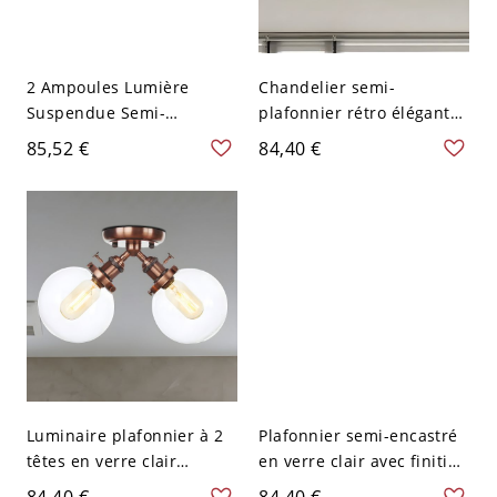
2 Ampoules Lumière
Chandelier semi-
Suspendue Semi-
plafonnier rétro élégant
Encastrée en Verre Clair
en cuivre avec abat-jour
85,52 €
84,40 €
Finition Cuivre Rétro
en verre clair monté au
Évasement Large
plafond, 2 lumières
Éclairage de Plafond pour
Couloir
Luminaire plafonnier à 2
Plafonnier semi-encastré
têtes en verre clair
en verre clair avec finition
sphérique antique semi-
cuivre pour entrepôt, avec
84,40 €
84,40 €