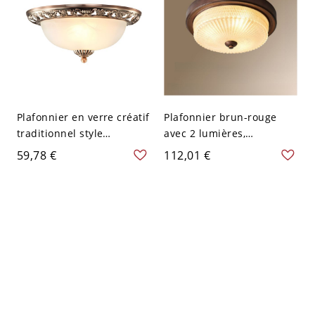
Plafonnier en verre créatif
Plafonnier brun-rouge
traditionnel style
avec 2 lumières,
minimaliste pour
LED/incandescente/fluore
59,78 €
112,01 €
chambre salon - Cuivre
scente, alliage, abat-jour
Rouge 110 V-120 V 31,75
vitré, tendance, montage
cm
affleurant, 110V-120V,
12,5", rond