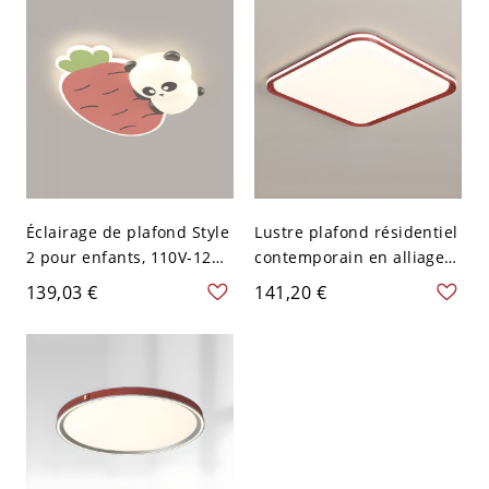
Éclairage de plafond Style
Lustre plafond résidentiel
2 pour enfants, 110V-120V,
contemporain en alliage
Fraise
vermillon à 2 lumières
139,03 €
141,20 €
avec abat-jour en
polymère, électrique
câblé direct, 110V-120V,
carré