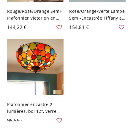
Rouge/Rose/Orange Semi-
Rose/Orange/Verte Lampe
Plafonnier Victorien en
Semi-Encastrée Tiffany en
Forme de Bol en Vitrail à 2
Forme de Bol en Vitrail à 2
144,22 €
154,81 €
Ampoules Lampe Semi-
Ampoules Semi-Plafonnier
Encastrée avec Motif
avec Bras Métallique -
Floral - Rouge 110 V-120 V
Rouge 110 V-120 V
Plafonnier encastré 2
lumières, bol 12", verre
taillé main
95,59 €
méditerranéen, motif à
pois rouges