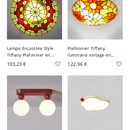
Lampe Encastrée Style
Plafonnier Tiffany,
Tiffany Plafonnier en
luminaire vintage en
Forme de Bol en Verre
vitrail avec base en métal
103,23 €
122,96 €
Multicolore - Rouge 110 V-
pour chambre et entrée -
120 V 30,48 cm
110 V-120 V Rouge-Vert
30,48 cm