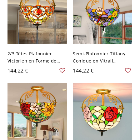
2/3 Têtes Plafonnier
Semi-Plafonnier Tiffany
Victorien en Forme de
Conique en Vitrail
Cône en Vitrail Rouge
Rouge/Beige/Orange à 2
144,22 €
144,22 €
Lampe Encastrée avec
Ampoules Lampe Semi-
Motif Floral et Bras en
Encastrée avec Motif de
Métal - Rouge 110 V-120 V
Libellule - Rouge 110 V-
2
120 V