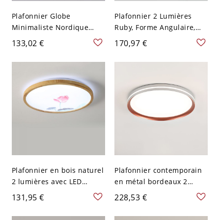
Plafonnier Globe
Plafonnier 2 Lumières
Minimaliste Nordique
Ruby, Forme Angulaire,
avec Abat-jours en Verre
Abat-jour PMMA,
133,02 €
170,97 €
Opale - Rouge 110 V-120 V
Luminaire LED, Matériau
2
Fer, Style Simpliste, 110V-
120V
Plafonnier en bois naturel
Plafonnier contemporain
2 lumières avec LED
en métal bordeaux 2
simple câblée pour salon,
lumières avec abat-jour
131,95 €
228,53 €
110V-120V, rouge rose, 11"
en acrylique pour salon,
LED, 110V-120V, 16", rond