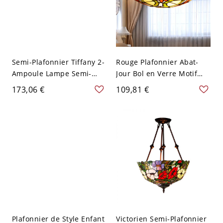
Semi-Plafonnier Tiffany 2-
Rouge Plafonnier Abat-
Ampoule Lampe Semi-
Jour Bol en Verre Motif
Encastrée en Métal Abat-
Floral Lampe Encastrée
173,06 €
109,81 €
Jour Bol en Vitrail - Rose
Style Victorien - Rouge
Rouge 110 V-120 V
110 V-120 V 30,48 cm
Plafonnier de Style Enfant
Victorien Semi-Plafonnier