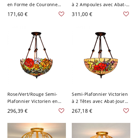
en Forme de Couronne
à 2 Ampoules avec Abat-
Rouge en Résine à 2
Jour Conique en Vitrail
171,60 €
311,00 €
Lumières Luminaire
Rouge/Bleu/Orange
Encastré pour Chambre -
Lampe Semi-Encastrée
Rouge 110 V-120 V
avec Motif Floral - Rouge
110 V-120 V
Rose/Vert/Rouge Semi-
Semi-Plafonnier Victorien
Plafonnier Victorien en
à 2 Têtes avec Abat-Jour
Forme de Dôme en Vitrail
de Dôme en Vitrail
296,39 €
267,18 €
à 2 Têtes Lampe Semi-
Jaune/Vert/Bleu Lampe
Encastrée avec Motif de
Semi-Encastrée avec Motif
Fleur/Fruit - Rouge 110 V-
Floral - Rouge 110 V-120 V
120 V