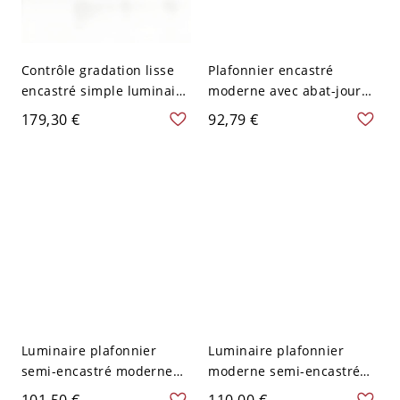
Contrôle gradation lisse
Plafonnier encastré
encastré simple luminaire
moderne avec abat-jour
plafond circulaire
en résine grise et type de
179,30 €
92,79 €
acrylique avec fixation
lumière à broches - Rouge
métallique carmin, 110V-
110 V-120 V 36,83 cm
120V, 16"
Luminaire plafonnier
Luminaire plafonnier
semi-encastré moderne
moderne semi-encastré
en métal blanc à broches
en résine blanche avec
101,50 €
110,00 €