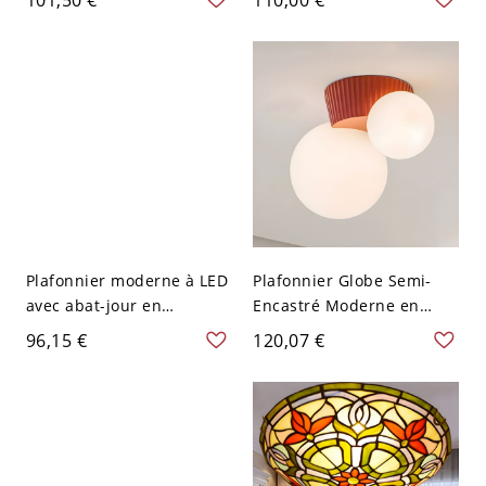
avec abat-jour en résine -
abat-jour rond - Rouge
Rouge 110 V-120 V 36,83
110 V-120 V 36,83 cm Lune
cm Sphère
Plafonnier moderne à LED
Plafonnier Globe Semi-
avec abat-jour en
Encastré Moderne en
acrylique blanc - Rouge
Résine Blanche avec 2
96,15 €
120,07 €
110 V-120 V
Lumières Bi-Pin - Rouge
110 V-120 V