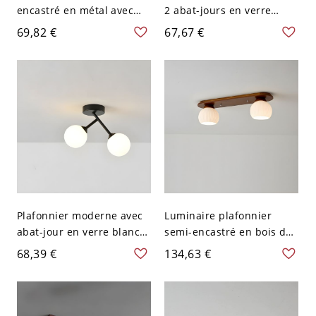
encastré en métal avec
2 abat-jours en verre
abat-jour en verre blanc
blanc pour usage
69,82 €
67,67 €
pour usage résidentiel -
résidentiel - Noir 110 V-
110 V-120 V Noir
120 V
Plafonnier moderne avec
Luminaire plafonnier
abat-jour en verre blanc
semi-encastré en bois de
et cadre en métal - 110 V-
style asiatique avec abat-
68,39 €
134,63 €
120 V Noir
jour en verre blanc - 110
V-120 V Couleur de Noyer
59,69 cm