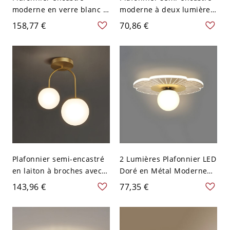
moderne en verre blanc -
moderne à deux lumières
Base d'ampoule E26/E27 -
en globe blanc - Blanc 110
158,77 €
70,86 €
110 V-120 V 2
V-120 V
Plafonnier semi-encastré
2 Lumières Plafonnier LED
en laiton à broches avec
Doré en Métal Moderne
abat-jour en verre blanc -
Lampe Encastrée à Abat-
143,96 €
77,35 €
110 V-120 V
Jour en Verre - 110 V-120
V Fleur Naturel