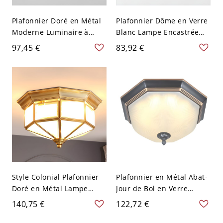
Plafonnier Doré en Métal
Plafonnier Dôme en Verre
Moderne Luminaire à
Blanc Lampe Encastrée
Abat-Jour en Verre Opale
Style Traditionnel - 110 V-
97,45 €
83,92 €
Sphérique - 110 V-120 V
120 V Régulier Petit
Sphère
Style Colonial Plafonnier
Plafonnier en Métal Abat-
Doré en Métal Lampe
Jour de Bol en Verre
Encastrée à Abat-Jour en
Luminaire Encastré en
140,75 €
122,72 €
Verre Blanc - 110 V-120 V
Noir Style Classique - Noir
Lanterne
110 V-120 V 31,75 cm