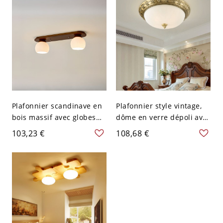
120 V Marron Foncé petit
Plafonnier scandinave en
Plafonnier style vintage,
bois massif avec globes
dôme en verre dépoli avec
en verre strié et lumière
bordure métallique
103,23 €
108,68 €
douce - Couleur de Noyer
décorative - Blanc Doré
110 V-120 V 59,69 cm 2
110 V-120 V Petit