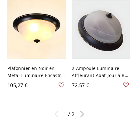
Plafonnier en Noir en
2-Ampoule Luminaire
Métal Luminaire Encastré
Affleurant Abat-Jour à Bol
2-Ampoule Style Moderne
en Verre Plafonnier en
105,27 €
72,57 €
en Forme de Bol - Noir
Métal en Noir Style
110 V-120 V
Classique - Noir 110 V-120
V
1 / 2