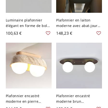
Luminaire plafonnier
Plafonnier en laiton
élégant en forme de bol
moderne avec abat-jour
blanc avec abat-jour en
en verre blanc style école
100,63 €
148,23 €
verre prismatique - 110 V-
- 110 V-120 V 26,67 cm
120 V 2
Plafonnier encastré
Plafonnier encastré
moderne en pierre
moderne brun
blanche avec abat-jour en
rectangulaire avec abat-