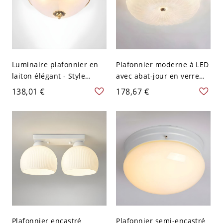
Luminaire plafonnier en
Plafonnier moderne à LED
laiton élégant - Style
avec abat-jour en verre
traditionnel, abat-jour en
blanc encastré en cercle -
138,01 €
178,67 €
verre blanc - Plafonnier
110 V-120 V 40,64 cm
110 V-120 V 30,48 cm
Acier
Plafonnier encastré
Plafonnier semi-encastré