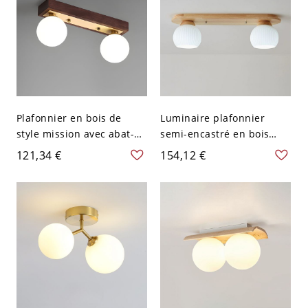
Plafonnier en bois de
Luminaire plafonnier
style mission avec abat-
semi-encastré en bois
jour en verre blanc - 110
naturel avec abat-jour en
121,34 €
154,12 €
V-120 V Couleur de Noyer
verre blanc pour une
2
ambiance domestique
tranquille - 110 V-120 V
59,69 cm