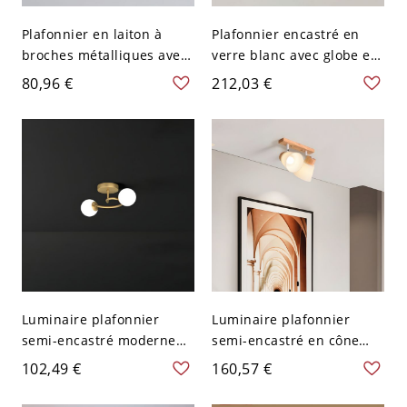
Plafonnier en laiton à
Plafonnier encastré en
broches métalliques avec
verre blanc avec globe en
abat-jour en verre orienté
marbre kaki et matériau
80,96 €
212,03 €
vers le bas - 110 V-120 V
en pierre - 110 V-120 V 13
Blanc Laiteux
pouces (33,02 cm)
Luminaire plafonnier
Luminaire plafonnier
semi-encastré moderne
semi-encastré en cône
en forme de boule dorée
asiatique en bois naturel
102,49 €
160,57 €
élégante - 110 V-120 V 2
avec abat-jour en verre
blanc - 110 V-120 V 30,48