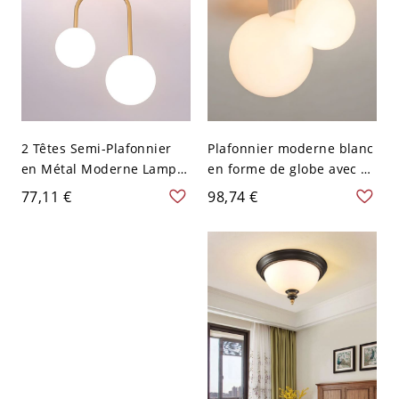
2 Têtes Semi-Plafonnier
Plafonnier moderne blanc
en Métal Moderne Lampe
en forme de globe avec 2
de Plafond à Abat-Jour en
lumières pour le salon -
77,11 €
98,74 €
Verre de Sphère - Or 110
Blanc 110 V-120 V
V-120 V Blanc Laiteux