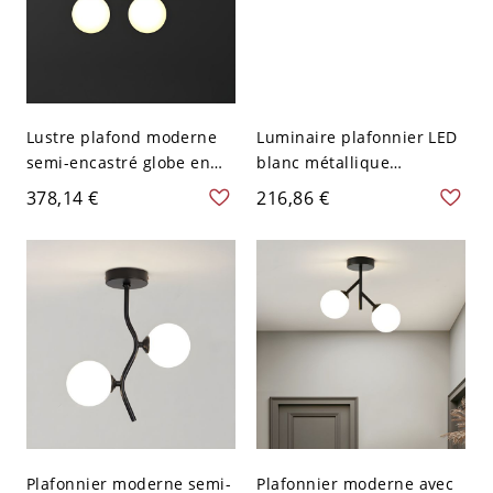
Lustre plafond moderne
Luminaire plafonnier LED
semi-encastré globe en
blanc métallique
laiton avec abat-jour en
écoénergétique à
378,14 €
216,86 €
verre blanc - 110 V-120 V
gradation de troisième
2
vitesse - 110 V-120 V Blanc
24,13 cm
Plafonnier moderne semi-
Plafonnier moderne avec