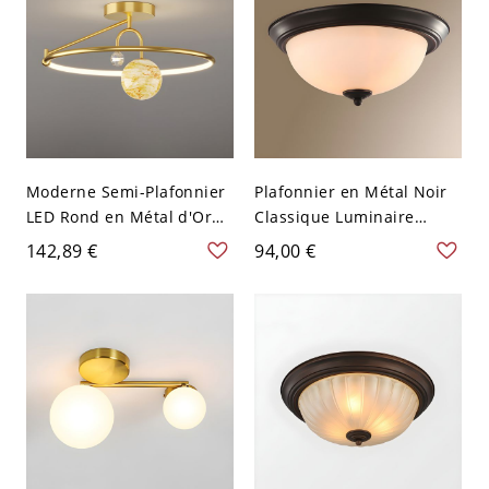
Moderne Semi-Plafonnier
Plafonnier en Métal Noir
LED Rond en Métal d'Or
Classique Luminaire
avec Boule en Verre Clair
Encastré à Abat-Jour en
142,89 €
94,00 €
pour Chambre - 110 V-120
Verre Opale - 110 V-120 V
V Planète Gradation à
Dôme 33,02 cm
trois niveaux