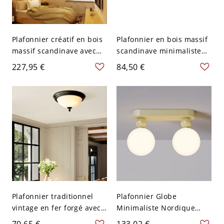
Plafonnier créatif en bois
Plafonnier en bois massif
massif scandinave avec
scandinave minimaliste
abat-jours givrés - 110 V-
avec globes en verre
227,95 €
84,50 €
120 V 2
plissé - Bois 110 V-120 V 2
Plafonnier traditionnel
Plafonnier Globe
vintage en fer forgé avec
Minimaliste Nordique
abat-jour en verre blanc -
avec Abat-jours en Verre
70,65 €
133,02 €