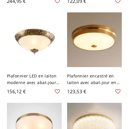
244,95 €
122,09 €
verre pour usage
jour en verre blanc - 110
résidentiel - Naturel 110
V-120 V 2
V-120 V 2
Plafonnier LED en laiton
Plafonnier encastré en
moderne avec abat-jour
laiton avec abat-jour en
en verre blanc - 110 V-120
verre blanc pour
156,12 €
123,53 €
V 30,48 cm Style 1
résidences de style
moderne - 110 V-120 V
31,75 cm