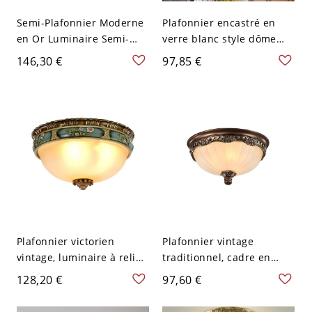
Semi-Plafonnier Moderne
Plafonnier encastré en
en Or Luminaire Semi-
verre blanc style dôme
Encastré en Métal Abat-
pour usage résidentiel -
146,30 €
97,85 €
Jour Boule en Verre - 110
110 V-120 V 33,02 cm
V-120 V 2
Plafonnier victorien
Plafonnier vintage
vintage, luminaire à relief
traditionnel, cadre en
floral peint à la main avec
résine sculptée
128,20 €
97,60 €
abat-jour en verre dépoli -
ornementale avec vasque
110 V-120 V 29,21 cm
en verre dépoli - 110 V-