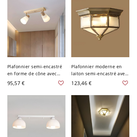
cm
Plafonnier semi-encastré
Plafonnier moderne en
en forme de cône avec
laiton semi-encastré avec
abat-jour en verre blanc
abat-jour en verre blanc -
95,57 €
123,46 €
et design moderne en
110 V-120 V Bol
bois - 110 V-120 V 45,72
cm