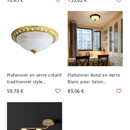
Noir 110 V-120 V 26,67 cm
Opale - café au lait 110 V-
120 V 2
Plafonnier en verre créatif
Plafonnier Rond en Verre
traditionnel style
Blanc pour Salon
minimaliste pour
Moderne - 110 V-120 V
59,78 €
89,06 €
chambre salon - Or 110 V-
27,94 cm
120 V 31,75 cm