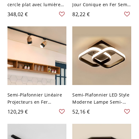
cercle plat avec lumière
Jour Conique en Fer Semi-
blanche - Noir 110 V-120 V
Plafonnier Style Moderne
348,02 €
82,22 €
43,18 cm
pour Cuisine - Noir 110 V-
120 V 2
Semi-Plafonnier Linéaire
Semi-Plafonnier LED Style
Projecteurs en Fer
Moderne Lampe Semi-
Éclairage sur Rail
Encastrée au Plafond en
120,29 €
52,16 €
Moderne pour Chambre -
Métal Design
Noir 110 V-120 V 2
Géométrique - Noir 110 V-
120 V Blanc Carré