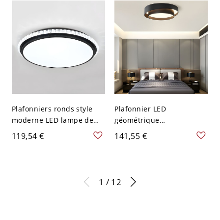
110 V-120 V 59,69 cm
Blanc
Plafonniers ronds style
Plafonnier LED
moderne LED lampe de
géométrique
plafond en métal pour
contemporain, luminaire
119,54 €
141,55 €
chambre - Noir 110 V-120
rond à profil bas avec
V 30,48 cm Blanc
abat-jour en acrylique
superposé - Noir 110 V-
120 V 40,64 cm Blanc
1 / 12