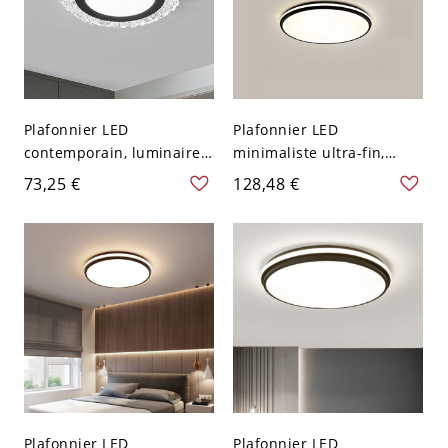
Plafonnier LED
Plafonnier LED
contemporain, luminaire
minimaliste ultra-fin,
rond extra-plat avec abat-
luminaire géométrique
73,25 €
128,48 €
jour en acrylique facetté
extra-plat avec diffuseur
pour chambre et couloir -
en acrylique - 110 V-120 V
110 V-120 V Noir 25,4 cm
30,48 cm Rond
Blanc
Plafonnier LED
Plafonnier LED