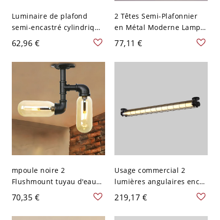
Luminaire de plafond
2 Têtes Semi-Plafonnier
semi-encastré cylindrique
en Métal Moderne Lampe
rotatif métallique vintage
de Plafond à Abat-Jour en
62,96 €
77,11 €
à deux têtes noires avec
Verre de Sphère - Noir
poignée pour restaurant
110 V-120 V Blanc Laiteux
mpoule noire 2
Usage commercial 2
Flushmount tuyau d'eau
lumières angulaires encre
en métal industriel LED
bi-broche style moderne
70,35 €
219,17 €
Semi Flush plafonnier
simple lampe de plafond
pour la cuisine
en fer, 110V-120V