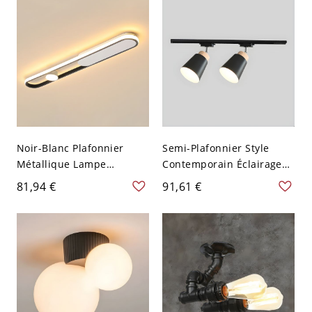
Noir-Blanc Plafonnier
Semi-Plafonnier Style
Métallique Lampe
Contemporain Éclairage
Encastrée LED Style
sur Rail Abat-Jour Cône en
81,94 €
91,61 €
Moderne pour Couloir -
Fer pour Salon - 2 Noir
110 V-120 V 60,96 cm
110 V-120 V
Gradation à trois niveaux
Cylindre Noir-Blanc