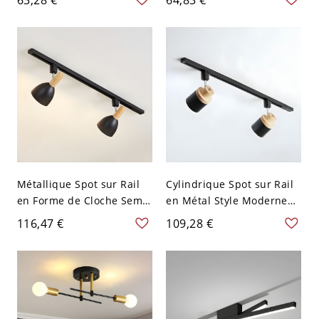
Moderne 2-Lumière - Noir
Projecteur Cylindrique en
110 V-120 V Rond
Fer - Noir 110 V-120 V 2
Métallique Spot sur Rail
Cylindrique Spot sur Rail
en Forme de Cloche Semi-
en Métal Style Moderne
Plafonnier Modernisme
Semi-Plafonnier avec
116,47 €
109,28 €
avec Détail en Bois - 110
Détail en Bois pour
V-120 V 2 Noir
Magasin - 110 V-120 V 2
Noir