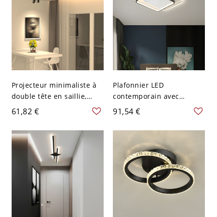
Projecteur minimaliste à
Plafonnier LED
double tête en saillie,
contemporain avec
plafonnier LED orientable
diffuseur acrylique étoilé
61,82 €
91,54 €
réglable - Noir Blanc 110
et cadre en métal brossé -
V-120 V
110 V-120 V Noir Carré
Blanc