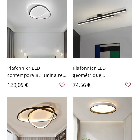
Gradation à trois niveaux
cm)
Cercle
Plafonnier LED
Plafonnier LED
contemporain, luminaire à
géométrique
anneau géométrique avec
contemporain, luminaire
129,05 €
74,56 €
abat-jour en acrylique
architectural linéaire en
anti-éblouissement - Noir
barre pour salon - Noir
110 V-120 V 40,64 cm
110 V-120 V 60,96 cm 2
Blanc