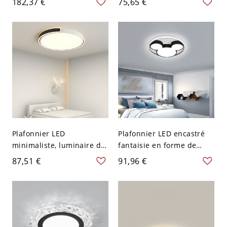
182,37 €
75,65 €
extra-plat pour chambre
pour plafonds bas - 110 V-
et couloir - Noir 110 V-120
120 V 91,44 cm Blanc
V Carré
Plafonnier LED
Plafonnier LED encastré
minimaliste, luminaire de
fantaisie en forme de
plafond halo géométrique
souris de dessin animé
87,51 €
91,96 €
avec abat-jour en
pour chambre de bébé et
acrylique anti-
chambre d’enfant - 45,72
éblouissement - Noir 110
cm Blanc Noir 110 V-120 V
V-120 V 40,64 cm Blanc