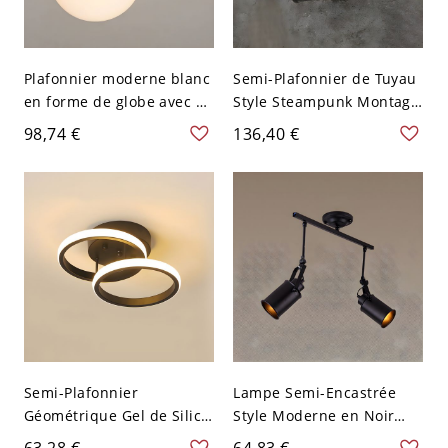
Plafonnier moderne blanc
Semi-Plafonnier de Tuyau
en forme de globe avec 2
Style Steampunk Montage
lumières pour le salon -
Semi-Encastré en Métal
98,74 €
136,40 €
Noir 110 V-120 V
Noir - 110 V-120 V Style 4
Semi-Plafonnier
Lampe Semi-Encastrée
Géométrique Gel de Silice
Style Moderne en Noir
Lampe Semi-Encastrée
Semi-Plafonnier
63,28 €
64,83 €