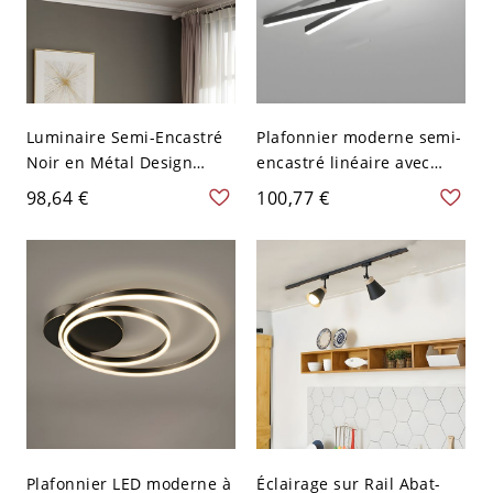
Luminaire Semi-Encastré
Plafonnier moderne semi-
Noir en Métal Design
encastré linéaire avec
Parallèle à 2 Lumières
abat-jour en acrylique -
98,64 €
100,77 €
Style Moderne Semi-
Noir 110 V-120 V 90,17 cm
Plafonnier pour Chambre
Blanc
- Noir 110 V-120 V
Plafonnier LED moderne à
Éclairage sur Rail Abat-