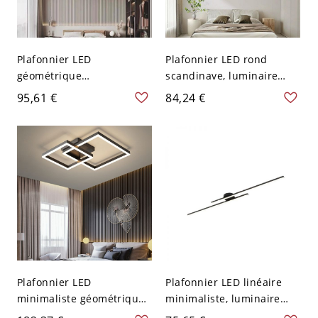
Plafonnier LED
Plafonnier LED rond
géométrique
scandinave, luminaire
contemporain, luminaire
minimaliste à profil bas
95,61 €
84,24 €
de plafond à anneaux
pour chambre et couloir -
entrelacés avec ambiance
Noir-Blanc 110 V-120 V
réglable pour chambre -
40,64 cm
110 V-120 V 53,34 cm
Chaud
Plafonnier LED
Plafonnier LED linéaire
minimaliste géométrique,
minimaliste, luminaire
luminaire architectural
géométrique noir mat