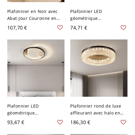
Plafonnier en Noir avec
Plafonnier LED
Abat-Jour Couronne en
géométrique
Verre à Treillis Lampe
contemporain, luminaire
107,70 €
74,71 €
Encastrée à 2 Ampoules
de plafond à double
Style Traditionnel - Noir
anneau avec abat-jour en
110 V-120 V
acrylique - Noir 110 V-120
V 40,64 cm
Plafonnier LED
Plafonnier rond de luxe
géométrique
affleurant avec halo en
contemporain, luminaire
résine texturée effet glace
93,47 €
186,30 €
superposé dimmable avec
et finition métal brossé -
accent étoilé - 110 V-120 V
Noir 110 V-120 V 19,5″ (50