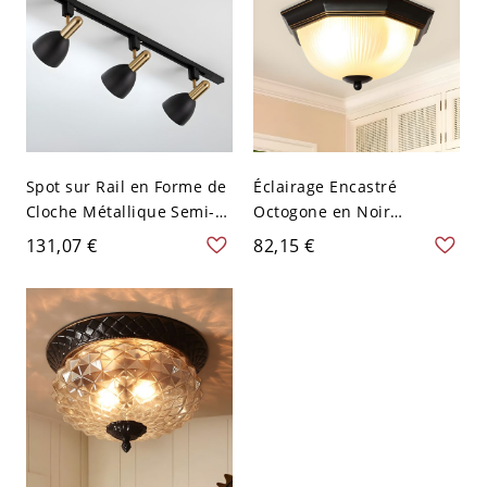
Spot sur Rail en Forme de
Éclairage Encastré
Cloche Métallique Semi-
Octogone en Noir
Plafonnier de Style
Plafonnier à 2 Ampoules
131,07 €
82,15 €
Moderne pour Galerie -
Style Rustique avec Abat-
110 V-120 V 2 Noir
Jour Dôme en Verre
Nervuré - Noir 110 V-120
V