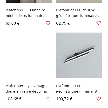
Plafonnier LED linéaire
Plafonnier LED de luxe
minimaliste, luminaire
géométrique, luminaire à
géométrique en
texture cristalline
69,00 €
62,79 €
aluminium pour couloir,
réglable en 3 couleurs -
chambre, entrée - 110 V-
Noir 110 V-120 V Cercle
120 V Noir 49,53 cm Blanc
Gradation à trois niveaux
Plafonnier style vintage,
Plafonnier LED
dôme en verre dépoli avec
géométrique minimaliste,
bordure métallique
luminaire de plafond
108,68 €
100,72 €
décorative - Noir-Blanc
linéaire en aluminium
110 V-120 V Petit
pour plafonds bas - Noir