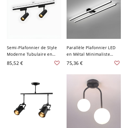
Semi-Plafonnier de Style
Parallèle Plafonnier LED
Moderne Tubulaire en
en Métal Minimaliste
Métal Éclairage sur Rail
Luminaire Encastré pour
85,52 €
75,36 €
pour Bureau - 110 V-120 V
Couloir - Noir 110 V-120 V
2 Noir
48,26 cm Blanc