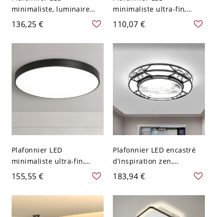
minimaliste, luminaire
minimaliste ultra-fin,
moderne noir à profil bas
luminaire géométrique à
136,25 €
110,07 €
avec diffuseur en
profil bas avec abat-jour
acrylique - 110 V-120 V
en acrylique - Noir 110 V-
30,48 cm Cercle
120 V 22,86 cm Cercle
Plafonnier LED
Plafonnier LED encastré
minimaliste ultra-fin,
d’inspiration zen,
luminaire rond extra-plat
diffuseur artistique
155,55 €
183,94 €
- 110 V-120 V 78,74 cm
paysage à l’encre avec
Blanc
cadre en métal noir - 110
V-120 V 50,8 cm Rond
Blanc