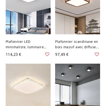
Plafonnier LED
Plafonnier scandinave en
minimaliste, luminaire
bois massif avec diffuseur
extra-plat avec abat-jour
en acrylique et détail
114,23 €
97,49 €
en acrylique anti-
d’évidement latéral - 110
éblouissement - Noir 110
V-120 V 40,64 cm Carré
V-120 V 30,48 cm Carré
Couleur de Noyer