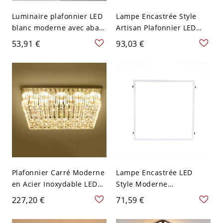
Luminaire plafonnier LED
Lampe Encastrée Style
blanc moderne avec abat-
Artisan Plafonnier LED
jour en acrylique pour
Carré en Bois pour
53,91 €
93,03 €
une ambiance lumineuse
Chambre à Coucher - Bois
éclatante à la maison -
110 V-120 V 45 cm Blanc
110 V-120 V 40,64 cm
Carré Blanc
Plafonnier Carré Moderne
Lampe Encastrée LED
en Acier Inoxydable LED
Style Moderne
Luminaire Affleurant en
Géométrique Plafonnier
227,20 €
71,59 €
Argent Décor en Cristal -
Acrylique Blanc pour
Argent 110 V-120 V 50,8
Bureau - Blanc 110 V-120