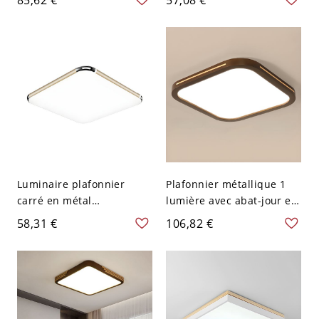
LED - 110 V-120 V 49,53
lumière, 16x16 pouces -
cm Blanc
Noir 110 V-120 V Blanc
Luminaire plafonnier
Plafonnier métallique 1
carré en métal
lumière avec abat-jour en
minimaliste doré de 12
polymère, LED, câblage
58,31 €
106,82 €
pouces de largeur avec
direct, 110V-120V, 16",
éclairage LED intégré
trois niveaux (lumière
chaude/blanche/neutre),
carré