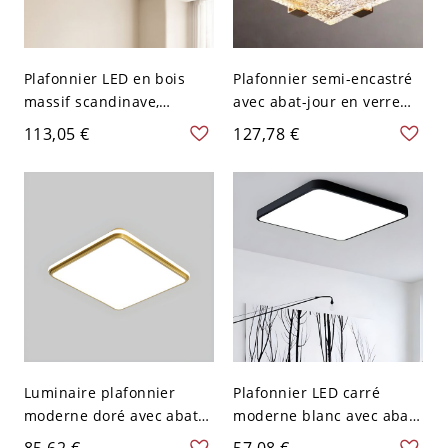
Plafonnier LED en bois
Plafonnier semi-encastré
massif scandinave,
avec abat-jour en verre
luminaire rond
doux doré, 1 lumière
113,05 €
127,78 €
minimaliste pour
design minimaliste en
chambre et couloir - 110
métal, 110V-120V, 6"
V-120 V 50,8 cm Blanc
Luminaire plafonnier
Plafonnier LED carré
moderne doré avec abat-
moderne blanc avec abat-
jour blanc et ampoules
jour en acrylique - 1
85,62 €
57,08 €