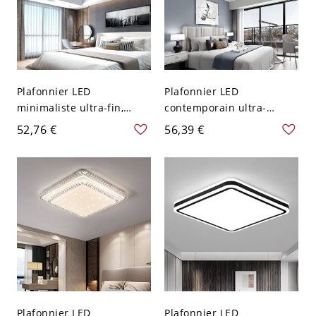
Plafonnier LED
Plafonnier LED
minimaliste ultra-fin,
contemporain ultra-
luminaire en aluminium
mince, luminaire
52,76 €
56,39 €
noir avec abat-jour en
rectangulaire à montage
acrylique - 110 V-120 V
affleurant avec cadre
Carré Blanc 39,37 cm
d’accent doré - 110 V-120
V 45,72 cm Blanc
Plafonnier LED
Plafonnier LED