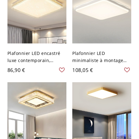
Plafonnier LED encastré
Plafonnier LED
luxe contemporain,
minimaliste à montage
diffuseur ciel étoilé
affleurant, température
86,90 €
108,05 €
dimmable avec bordure
de couleur réglable et
métallique texturée - Or
design en maille à profil
110 V-120 V 50,8 cm
bas - 110 V-120 V
Gradation à trois niveaux
Gradation à trois niveaux
Carré