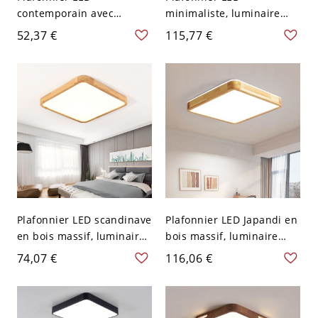
contemporain avec
minimaliste, luminaire
diffuseur ciel étoilé et
géométrique extra-plat -
52,37 €
115,77 €
cadre à motif diamant -
110 V-120 V 40,64 cm
110 V-120 V 50,8 cm Carré
Carré Blanc
Plafonnier LED scandinave
Plafonnier LED Japandi en
en bois massif, luminaire
bois massif, luminaire
minimaliste à profil bas
minimaliste à profil bas -
74,07 €
116,06 €
avec abat-jour en
110 V-120 V 30,48 cm
acrylique - 1 110 V-120 V
Carré
30,48 cm Carré Blanc