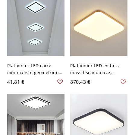
V-120 V Carré
éblouissement - Blanc
Carré 110 V-120 V 60,96
cm
Plafonnier LED carré
Plafonnier LED en bois
minimaliste géométrique,
massif scandinave,
luminaire extra-plat à
luminaire de plafond
41,81 €
870,43 €
montage affleurant avec
rectangulaire à profil bas
abat-jour en acrylique -
pour la maison - 110 V-
110 V-120 V 19,05 cm
120 V 33,02 cm Blanc
Blanc