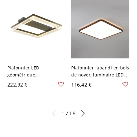
Carré
Plafonnier LED
Plafonnier Japandi en bois
géométrique
de noyer, luminaire LED
contemporain, luminaire
ultra-fin à diffusion douce
222,92 €
116,42 €
de plafond carré
- 110 V-120 V 46,99 cm
superposé en aluminium
Blanc
pour salon - Noir 110 V-
120 V 40,64 cm
1 / 16