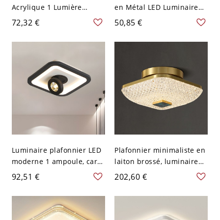
Acrylique 1 Lumière
en Métal LED Luminaire
Lampe Encastrée LED
Semi-Encastré au Plafond
72,32 €
50,85 €
Moderne pour Salon -
Design Gémétrique - Noir
Blanc 110 V-120 V 30,48
110 V-120 V Carré
cm Blanc
Luminaire plafonnier LED
Plafonnier minimaliste en
moderne 1 ampoule, carré
laiton brossé, luminaire
noir avec abat-jour en
géométrique doré avec
92,51 €
202,60 €
acrylique, lumière
abat-jour en verre - 1 110
blanche
V-120 V Carré