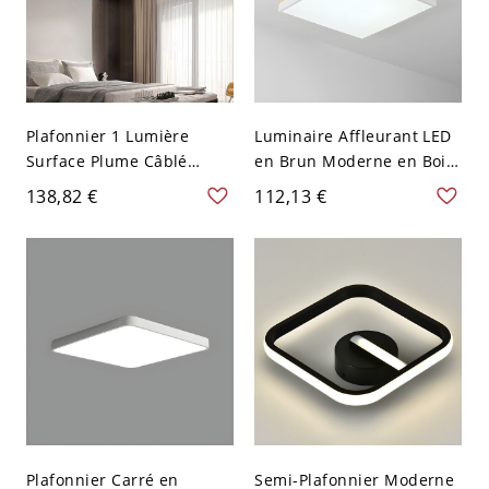
Plafonnier 1 Lumière
Luminaire Affleurant LED
Surface Plume Câblé
en Brun Moderne en Bois
Confortable avec Abat-
Plafonnier en Acrylique -
138,82 €
112,13 €
jour en Polyméthacrylate
Carré 110 V-120 V Blanc
de Méthyle (PMMA) Style
Petite Taille
Simpliste, 110V-120V, 20",
Carré
Plafonnier Carré en
Semi-Plafonnier Moderne