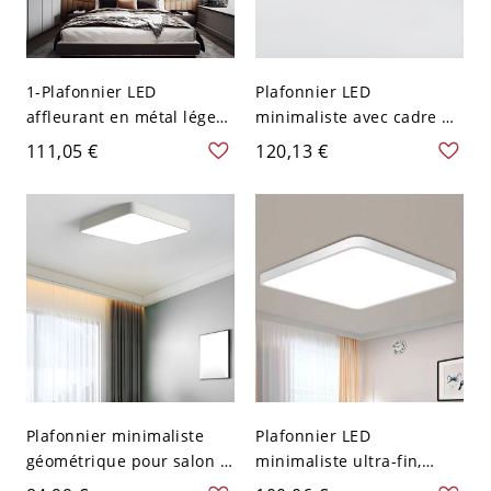
1-Plafonnier LED
Plafonnier LED
affleurant en métal léger,
minimaliste avec cadre en
style moderne, luminaire
aluminium antirouille -
111,05 €
120,13 €
plafonnier géométrique -
110 V-120 V 30,48 cm
110 V-120 V Noir Blanc
Blanc Noir
Carré
Plafonnier minimaliste
Plafonnier LED
géométrique pour salon -
minimaliste ultra-fin,
110 V-120 V 40,64 cm
luminaire à 3 couleurs