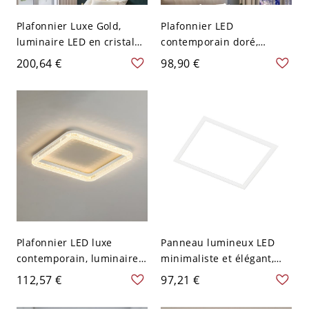
Plafonnier Luxe Gold,
Plafonnier LED
luminaire LED en cristal
contemporain doré,
K9 avec température de
luminaire encastré extra-
200,64 €
98,90 €
couleur réglable pour
plat avec éclairage
chambre ou entrée -
dimmable du chaud au
Carré Blanc 110 V-120 V
froid - 110 V-120 V Carré
Blanc
Plafonnier LED luxe
Panneau lumineux LED
contemporain, luminaire
minimaliste et élégant,
discret à profil bas avec
plafonnier extra-plat à
112,57 €
97,21 €
bordure en acrylique
montage affleurant avec
facetté - Blanc Blanc 110
diffuseur acrylique anti-