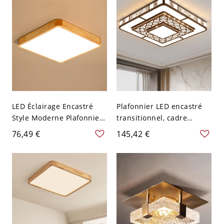
cm Blanc
V 30,48 cm Chaud
LED Éclairage Encastré
Plafonnier LED encastré
Style Moderne Plafonnier
transitionnel, cadre
Beige en Bois pour
métallique ajouré à
76,49 €
145,42 €
Chambre - 110 V-120 V
treillis avec diffusion
Carré 30,48 cm Blanc
douce - 110 V-120 V 50,8
cm Carré