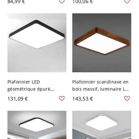
84,99 €
100,06 €
Blanc
commutables pour
bureau à domicile - Blanc
110 V-120 V Carré 59,69
cm
Plafonnier LED
Plafonnier scandinave en
géométrique épuré,
bois massif, luminaire LED
luminaire noir mat à
extra-plat avec diffuseur
131,09 €
143,53 €
profil bas avec diffuseur
en acrylique doux - 110 V-
protecteur des yeux - 110
120 V 40,64 cm Carré
V-120 V Carré Grand