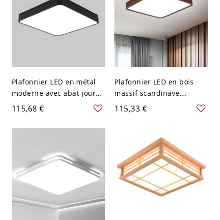
Plafonnier LED en métal
Plafonnier LED en bois
moderne avec abat-jour
massif scandinave,
en acrylique - Abat-jour
luminaire mince à profil
115,68 €
115,33 €
blanc - 110 V-120 V 30,48
bas - 110 V-120 V 30,48 cm
cm Noir Blanc
Carré