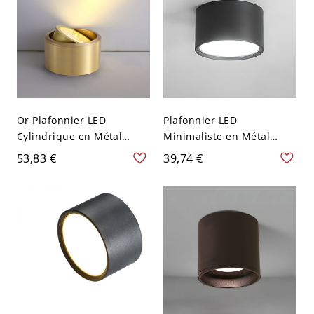
Or Plafonnier LED
Plafonnier LED
Cylindrique en Métal
Minimaliste en Métal
Moderne Spot de Plafond
Cylindrique Luminaire
53,83 €
39,74 €
pour Salon - Or 110 V-120
Encastré pour Corridor -
V Blanc
110 V-120 V Noir 8,89 cm
Blanc