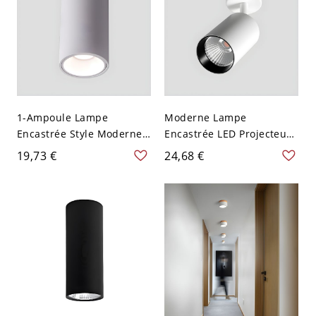
1-Ampoule Lampe
Moderne Lampe
Encastrée Style Moderne
Encastrée LED Projecteur
Plafonnier Cylindre en
Cylindrique Rotatif
19,73 €
24,68 €
Aluminium - 110 V-120 V
Plafonnier 1-Lumière
Blanc Chaud 10,16 cm
Aluminium - 110 V-120 V
Blanc Chaud 7w