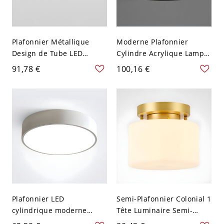
Plafonnier Métallique
Moderne Plafonnier
Design de Tube LED
Cylindre Acrylique Lampe
Lampe Encastrée Style
Encastrée LED pour
91,78 €
100,16 €
Postmoderne - Noir 110 V-
Chambre à Coucher -
120 V 22,86 cm Chaud
40,64 cm 110 V-120 V
Blanc Noir
Plafonnier LED
Semi-Plafonnier Colonial 1
cylindrique moderne
Tête Luminaire Semi-
blanc avec abat-jour en
Encastré en Métal Laiton