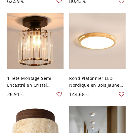
62,59 €
80,43 €
acrylique - Blanc Mat 110
Abat-Jour en Verre - 110
V-120 V 22,86 cm Blanc
V-120 V Cylindre
1 Tête Montage Semi-
Rond Plafonnier LED
Encastré en Cristal
Nordique en Bois Jaune
Moderne Semi-Plafonnier
Luminaire Encastré pour
26,91 €
144,68 €
pour Couloir - 110 V-120 V
Chambre - Jaune 110 V-
Noir Cylindre
120 V 30,48 cm Naturel