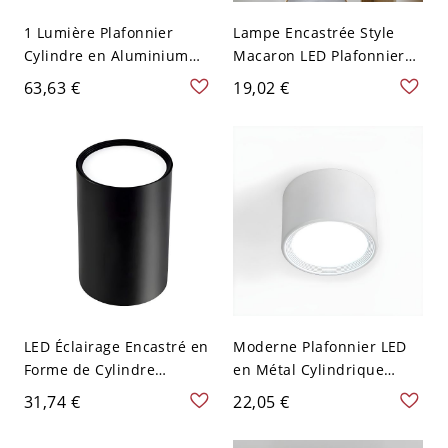
1 Lumière Plafonnier
Lampe Encastrée Style
Cylindre en Aluminium
Macaron LED Plafonnier
Lampe Encastrée Style
Métallique en Forme
63,63 €
19,02 €
Moderne - Noir 110 V-120
Cylindrique - Blanc 110 V-
V 30,48 cm Blanc
120 V Blanc
LED Éclairage Encastré en
Moderne Plafonnier LED
Forme de Cylindre
en Métal Cylindrique
Plafonnier Métallique
Éclairage Encastré pour
31,74 €
22,05 €
Style Moderne - Noir 110
Corridor - Blanc 110 V-120
V-120 V 7,62 cm Blanc
V 8,89 cm Blanc