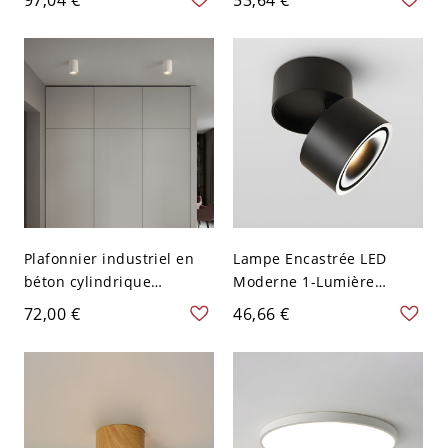
Métallique - Blanc 110 V-
Couloir - 110 V-120 V Noir
120 V 22,86 cm
Cylindre
Plafonnier industriel en
Lampe Encastrée LED
béton cylindrique
Moderne 1-Lumière
affleurant pour couloir -
Plafonnier Projecteur
72,00 €
46,66 €
10,16 cm Blanc 110 V-120
Rotatif Cylindre en
V
Aluminium - Noir 110 V-
120 V Chaud