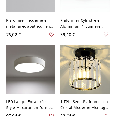
Plafonnier moderne en
Plafonnier Cylindre en
métal avec abat-jour en
Aluminium 1-Lumière
béton - 110 V-120 V 10,16
Lampe Encastrée Style
76,02 €
39,10 €
cm Blanc
Moderne - 110 V-120 V
Blanc Chaud 5w
LED Lampe Encastrée
1 Tête Semi-Plafonnier en
Style Macaron en Forme
Cristal Moderne Montage
Ronde Plafonnier
Semi-Encastré pour
97,04 €
53,64 €