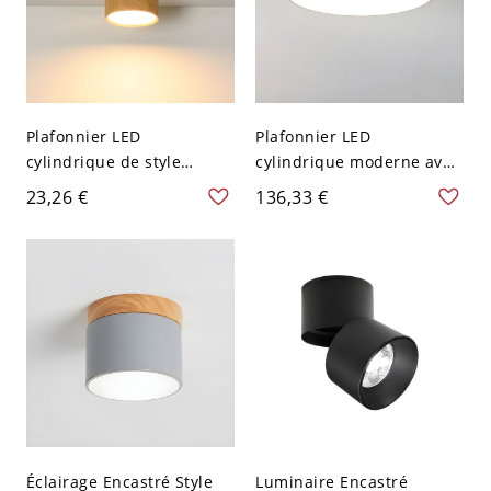
Plafonnier LED
Plafonnier LED
cylindrique de style
cylindrique moderne avec
asiatique avec abat-jour
abat-jour blanc pour
23,26 €
136,33 €
blanc - 110 V-120 V 7,62
usage résidentiel - Blanc
cm Chaud
110 V-120 V 30,48 cm
Blanc
Éclairage Encastré Style
Luminaire Encastré