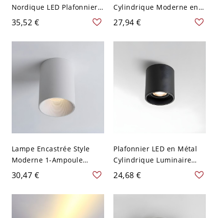
Nordique LED Plafonnier
Cylindrique Moderne en
Cylindrique en Métal pour
Métal Plafonnier LED pour
35,52 €
27,94 €
Couloir - Gris 110 V-120 V
Galerie - Noir 110 V-120 V
Blanc
7,62 cm Blanc
Lampe Encastrée Style
Plafonnier LED en Métal
Moderne 1-Ampoule
Cylindrique Luminaire
Plafonnier Cylindre en
Encastré Contemporain
30,47 €
24,68 €
Aluminium - Blanc 110 V-
pour Couloir - Noir 110 V-
120 V 11,43 cm
120 V 6,35 cm Blanc