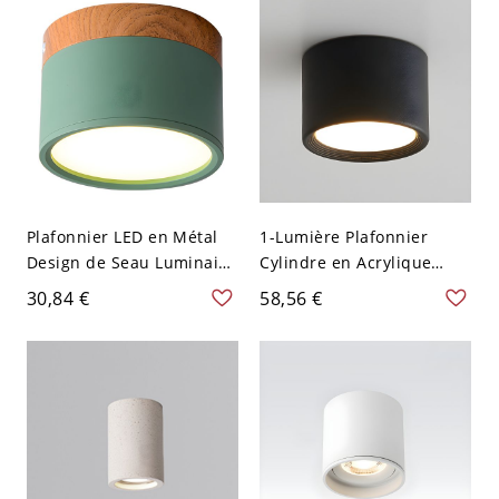
Plafonnier LED en Métal
1-Lumière Plafonnier
Design de Seau Luminaire
Cylindre en Acrylique
Affleurant Style Macaron
Lampe Encastrée LED
30,84 €
58,56 €
Décor en Bois - Vert 110 V-
Moderne - Noir 110 V-120
120 V Blanc
V 8,89 cm Blanc