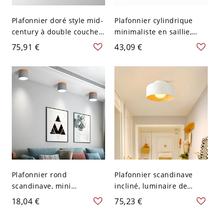
Plafonnier doré style mid-
Plafonnier cylindrique
century à double couche
minimaliste en saillie,
en verre pour couloir et
spot LED orientable anti-
75,91 €
43,09 €
entrée - 110 V-120 V
éblouissement pour
Cylindre
couloir - Noir 8,89 cm
Blanc 110 V-120 V
Plafonnier rond
Plafonnier scandinave
scandinave, mini
incliné, luminaire de
plafonnier encastré 4
plafond en métal avec
18,04 €
75,23 €
pouces avec accent en
accent effet bois
bois pour couloir - 110 V-
chaleureux - Blanc 110 V-