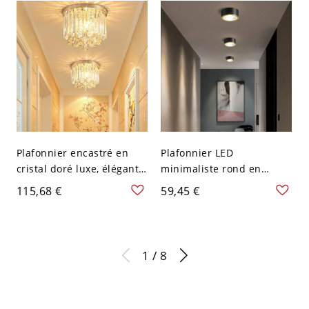
120 V Gris
120 V
Plafonnier encastré en
Plafonnier LED
cristal doré luxe, élégant
minimaliste rond en
luminaire de plafond en
saillie, spot cylindrique en
115,68 €
59,45 €
gouttes de pluie pour
aluminium - 110 V-120 V
couloir, chambre, entrée -
Noir 8,89 cm Blanc
110 V-120 V Cylindre 20,32
cm
1 / 8