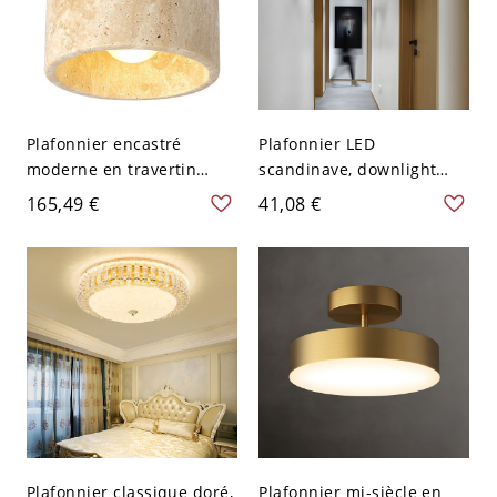
Plafonnier encastré
Plafonnier LED
moderne en travertin
scandinave, downlight
organique, luminaire de
cylindrique rond en saillie
165,49 €
41,08 €
plafond cylindrique en
avec accent en bois - 110
bois massif style Japandi
V-120 V Blanc Blanc
pour entrée - 110 V-120 V
12,7 cm Couleur de Noyer
Plafonnier classique doré,
Plafonnier mi-siècle en