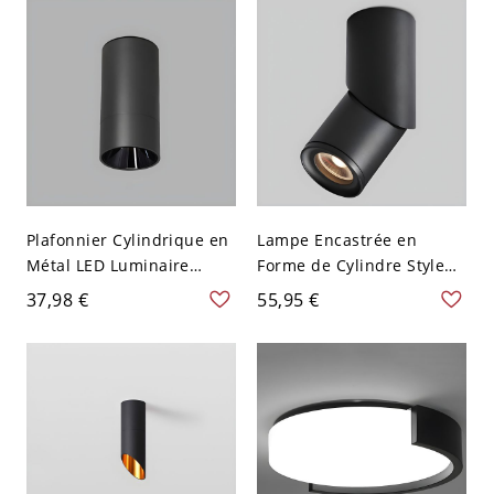
110 V-120 V
120 V Blanc
Plafonnier Cylindrique en
Lampe Encastrée en
Métal LED Luminaire
Forme de Cylindre Style
Affleurant Style Simple -
Moderne LED Plafonnier
37,98 €
55,95 €
Noir 110 V-120 V Chaud
Métallique - Noir 110 V-
120 V Chaud