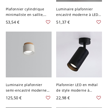
Plafonnier cylindrique
Luminaire plafonnier
minimaliste en saillie,
encastré moderne à LED
spot LED rond pour
avec abat-jour en
53,54 €
51,37 €
plafond, pour couloir et
aluminium - Noir 110 V-
cuisine - 12,7 cm Noir 110
120 V Blanc
V-120 V Blanc
Luminaire plafonnier
Plafonnier LED en métal
semi-encastré moderne
de style moderne à
en cylindre de pierre avec
montage encastré
125,50 €
22,98 €
abat-jour en pierre
cylindrique pour plafond
orienté vers le bas - Blanc
de couloir - Noir 110 V-