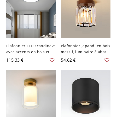
Plafonnier LED scandinave
Plafonnier Japandi en bois
avec accents en bois et
massif, luminaire à abat-
design discret à faible
jour en verre texturé pour
115,33 €
54,62 €
hauteur - 110 V-120 V Noir
couloir et chambre - 110
31,75 cm Blanc
V-120 V Cylindre