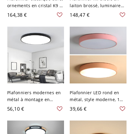
ornements en cristal K9 et
laiton brossé, luminaire
abat-jour en verre dépoli
de plafond rond doré avec
164,38 €
148,47 €
à motifs - 110 V-120 V
abat-jour en verre opale -
40,64 cm Cylindre
110 V-120 V
Plafonniers modernes en
Plafonnier LED rond en
métal à montage en
métal, style moderne, 1
surface, 1 lumière, ronds,
lumière - Rose 110 V-120
56,10 €
39,66 €
luminaires encastrés
V Blanc
affleurants - Noir 110 V-
120 V 40,64 cm Blanc