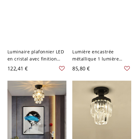
Luminaire plafonnier LED
Lumière encastrée
en cristal avec finition
métallique 1 lumière
dorée/noire de style Glam
dorée et noire avec cristal
122,41 €
85,80 €
- Rond Noir Petit 110 V-
clair - 110 V-120 V Pilier
120 V
en Cristal