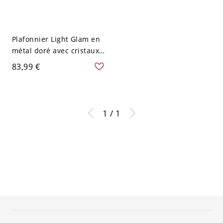
Plafonnier Light Glam en
métal doré avec cristaux
suspendus - 110 V-120 V
83,99 €
27,94 cm
1 / 1