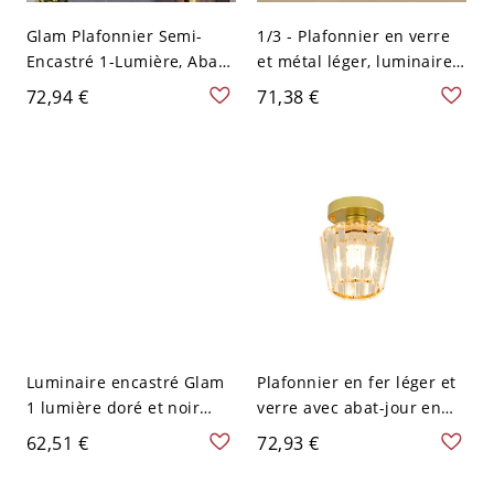
Glam Plafonnier Semi-
1/3 - Plafonnier en verre
Encastré 1-Lumière, Abat-
et métal léger, luminaire
Jour en Verre Clair Semi-
intérieur en or et noir -
72,94 €
71,38 €
Encastré en Noir et Or -
110 V-120 V Conique
Noir 110 V-120 V Cône
Luminaire encastré Glam
Plafonnier en fer léger et
1 lumière doré et noir
verre avec abat-jour en
avec abat-jour en verre
verre clair en or et noir -
62,51 €
72,93 €
clair - 110 V-120 V 25,4 cm
Or 110 V-120 V Cône