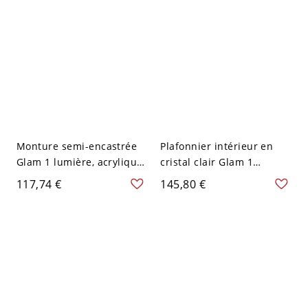
Monture semi-encastrée
Plafonnier intérieur en
Glam 1 lumière, acrylique
cristal clair Glam 1
et métal en or - 110 V-120
lumière en or - 110 V-120
117,74 €
145,80 €
V 31,75 cm
V 29,21 cm