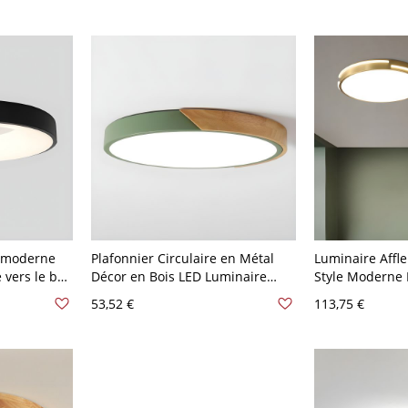
cm Blanc
r moderne
Plafonnier Circulaire en Métal
Luminaire Affle
 vers le bas
Décor en Bois LED Luminaire
Style Moderne 
m Noir
Affleurant de Style Moderne -
Métal en Or po
53,52 €
113,75 €
Vert 110 V-120 V 30,48 cm Blanc
110 V-120 V 30