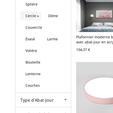
Sphère
Cercle
Dôme
×
Couvercle
Plafonnier moderne b
Évasé
Larme
avec abat-jour en acr
V-120 V 22,86 cm Bla
104,37 €
Volière
Bouteille
Lanterne
Couches
Type d'Abat-Jour