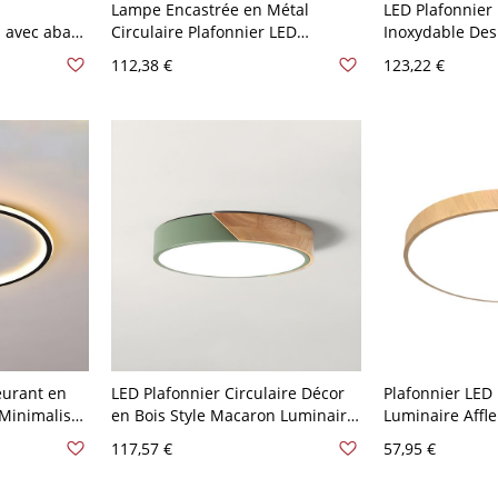
Lampe Encastrée en Métal
LED Plafonnier
 avec abat-
Circulaire Plafonnier LED
Inoxydable Des
 - Couleur
Nordique Macaron pour Salon -
Luminaire Enca
112,38 €
123,22 €
 22,86 cm
Blanc 110 V-120 V 30,48 cm Blanc
en Cristal - Or
cm Gradation P
eurant en
LED Plafonnier Circulaire Décor
Plafonnier LED
 Minimaliste
en Bois Style Macaron Luminaire
Luminaire Affl
0 V Blanc
Encastré en Métal - Vert 110 V-
Abat-Jour en Ac
117,57 €
57,95 €
120 V 30,48 cm
V-120 V 30,48 