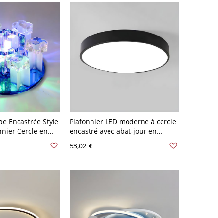
e Encastrée Style
Plafonnier LED moderne à cercle
nier Cercle en
encastré avec abat-jour en
uloir - Bleu 110 V-
acrylique blanc - 1 lumière - 110
53,02 €
V-120 V Noir 22,86 cm Blanc