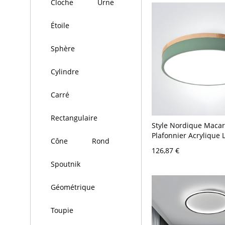
Cloche
Urne
Étoile
Sphère
Cylindre
Carré
Rectangulaire
Style Nordique Maca
Plafonnier Acrylique
Cône
Rond
Encastrée LED Cercle
126,87 €
Chambre à Coucher - 
Spoutnik
120 V 30,48 cm Blanc
Géométrique
Toupie