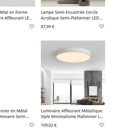
Métal en Forme
Lampe Semi-Encastrée Cercle
e Affleurant LED
Acrylique Semi-Plafonnier LED
- Blanc 110 V-120
pour Chambre à Coucher - Noir
87,99 €
nc
110 V-120 V 40,64 cm Blanc
nnier en Métal
Luminaire Affleurant Métallique
uminaire Semi-
Style Minimalisme Plafonnier LED
afond Design de
Circulaire Intérieur - Blanc 110 V-
109,02 €
0 V-120 V 40,64
120 V 22,86 cm