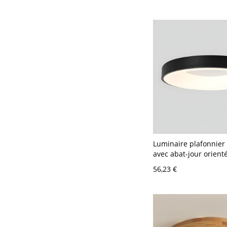
Luminaire plafonnie
avec abat-jour orienté
- 110 V-120 V 40,64 c
56,23 €