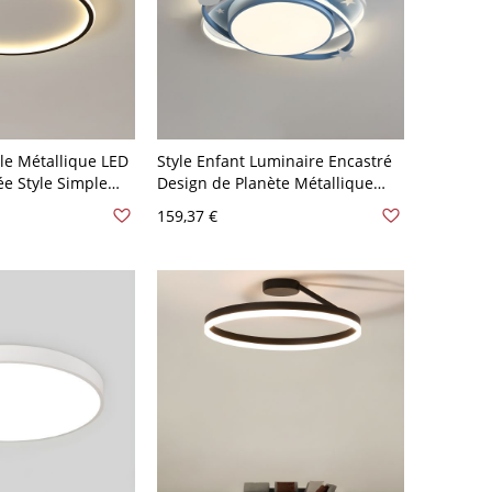
cle Métallique LED
Style Enfant Luminaire Encastré
e Style Simple
Design de Planète Métallique
 Noir 110 V-120 V
Plafonnier LED pour Chambre -
159,37 €
d
Bleu 110 V-120 V 49,53 cm Blanc