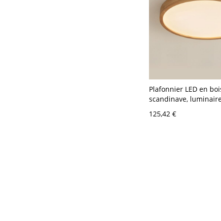
Plafonnier LED en boi
scandinave, luminair
minimaliste pour cha
125,42 €
couloir - 110 V-120 V 
Blanc