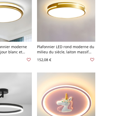
fonnier moderne
Plafonnier LED rond moderne du
jour blanc et
milieu du siècle, laiton massif
 110 V-120 V 30,48
doré et plafond en acrylique -
152,08 €
Rond L 110 V-120 V