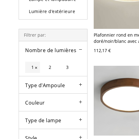
Lumière d'extérieure
Ampoules
Plafonnier rond en m
Filtrer par:
doré/noir/blanc avec 
en acrylique - Blanc 
Nombre de lumières
112,17 €
Gradation à trois niv
1
2
3
×
Type d'Ampoule
Couleur
Type de lampe
Style