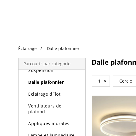
Recherche Tendance
Éclairage
Éclairage
Dalle plafonnier
Lustres
Dalle plafonn
Parcourir par catégorie:
Suspension
1
×
Cercle
Dalle plafonnier
Éclairage d'îlot
Ventilateurs de
plafond
Appliques murales
Lampe et lampadaire