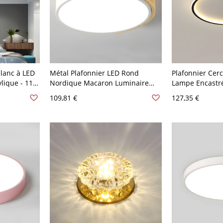
lanc à LED
Métal Plafonnier LED Rond
Plafonnier Cer
ylique - 110
Nordique Macaron Luminaire
Lampe Encastré
nc
Encastré en Bois pour Salon -
pour Chambre -
109,81 €
127,35 €
Blanc 110 V-120 V 30,48 cm Blanc
30,48 cm Chau