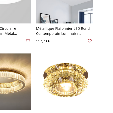
Circulaire
Métallique Plafonnier LED Rond
en Métal
Contemporain Luminaire
stré pour
Encastré avec Design de Ramure
117,73 €
c 110 V-120 V
en Bois - Gris 110 V-120 V 30,48
cm Blanc