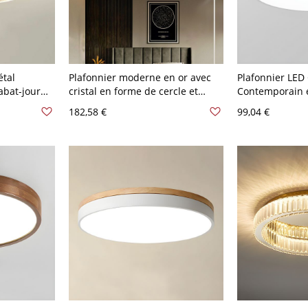
étal
Plafonnier moderne en or avec
Plafonnier LED 
abat-jour
cristal en forme de cercle et
Contemporain 
110 V-120 V
abat-jour en verre clair - 110 V-
Luminaire Enca
182,58 €
99,04 €
eaux
120 V 59,69 cm
Chambre - Blan
22,86 cm Blanc