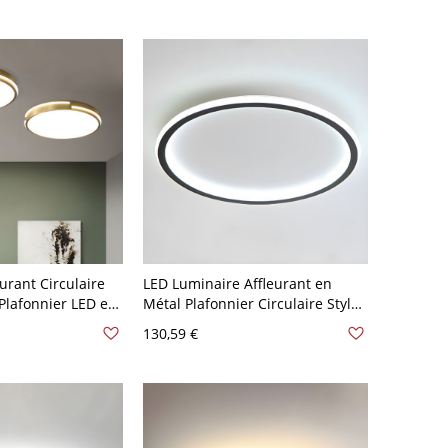
urant Circulaire
LED Luminaire Affleurant en
Plafonnier LED en
Métal Plafonnier Circulaire Style
ur Chambre - Or
Moderne pour Salon - Noir 110 V-
130,59 €
,48 cm Blanc
120 V 30,48 cm Blanc