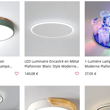
ron
LED Luminaire Encastré en Métal
1-Lumière Lamp
 Lampe
Plafonnier Blanc Style Moderne
Moderne Plafon
 pour
Design de Cercle - 110 V-120 V
Cristal pour Co
140,08 €
37,05 €
Vert 110 V-
30,48 cm 1 Blanc
120 V Chaud