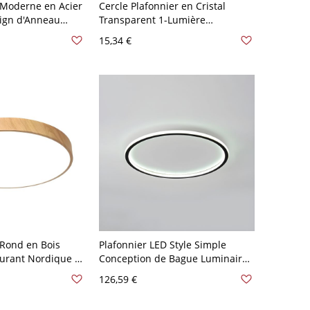
 Moderne en Acier
Cercle Plafonnier en Cristal
ign d'Anneau
Transparent 1-Lumière
stré en Or Décor
Luminaire Encastré pour Salon -
15,34 €
 110 V-120 V 40,64
Transparent 110 V-120 V Blanc
rogressive
 Rond en Bois
Plafonnier LED Style Simple
eurant Nordique à
Conception de Bague Luminaire
rylique - Bois 110
Affleurant en Métal - Noir 110 V-
126,59 €
cm
120 V 30,48 cm Blanc