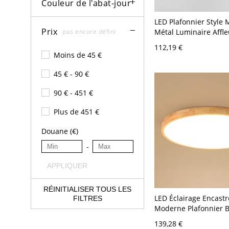
Couleur de l'abat-jour
LED Plafonnier Style
Prix
Métal Luminaire Affl
pas encore défini
Forme de Rond - Rose
112,19 €
V 30,48 cm
Moins de 45 €
45 € - 90 €
90 € - 451 €
Plus de 451 €
Douane (€)
-
APPLIQUER
RÉINITIALISER TOUS LES
LED Éclairage Encastr
FILTRES
Moderne Plafonnier B
Bois pour Chambre - 
139,28 €
Rond 30,48 cm Blanc