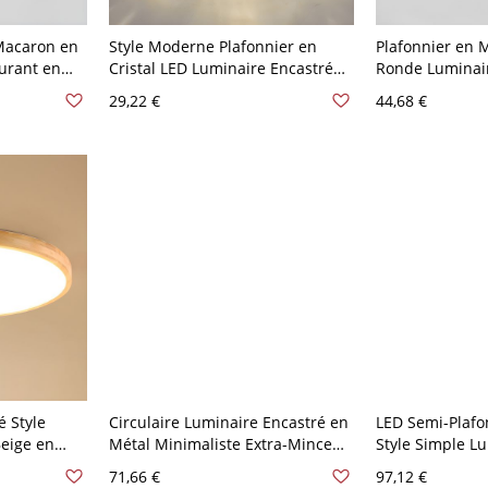
 Macaron en
Style Moderne Plafonnier en
Plafonnier en 
eurant en
Cristal LED Luminaire Encastré
Ronde Luminair
 110 V-120
Conception de Bol - 110 V-120 V
Style Moderne 
29,22 €
44,68 €
Or Chaud
V 30,48 cm Bla
é Style
Circulaire Luminaire Encastré en
LED Semi-Plafo
eige en
Métal Minimaliste Extra-Mince
Style Simple L
110 V-120 V
Plafonnier LED pour Chambre -
Encastré au Pl
71,66 €
97,12 €
110 V-120 V Noir 40,64 cm Blanc
Bague - Noir 11