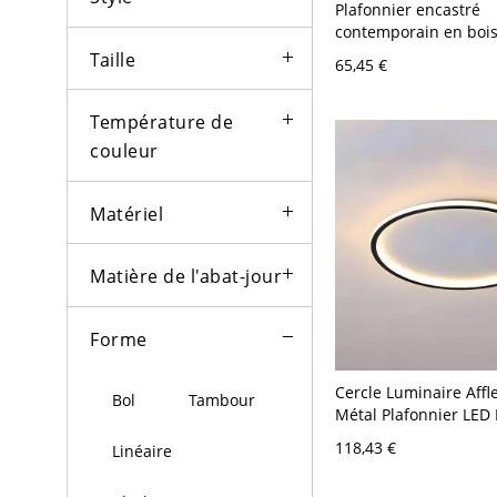
Plafonnier encastré
contemporain en bois
jour en acrylique LED
Taille
65,45 €
de Noyer 110 V-120 V
Cercle
Température de
couleur
Matériel
Matière de l'abat-jour
Forme
Cercle Luminaire Affl
Bol
Tambour
Métal Plafonnier LED
pour Salon - 110 V-12
118,43 €
Linéaire
30,48 cm Noir