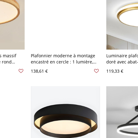
s massif
Plafonnier moderne à montage
Luminaire pla
e rond
encastré en cercle : 1 lumière,
doré avec abat-
mbre et
ampoules LED, métal, abat-jour
ampoules LED -
138,61 €
119,33 €
22,86 cm
en acrylique, blanc - 110 V-120 V
cm Blanc
Blanc 22,86 cm Blanc