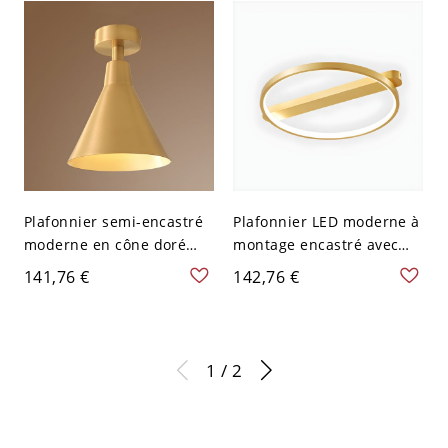
120 V 36,83 cm Or
Plafonnier semi-encastré
Plafonnier LED moderne à
moderne en cône doré
montage encastré avec
avec abat-jour en laiton -
forme circulaire et abat-
141,76 €
142,76 €
110 V-120 V 16,51 cm
jour en gel de silice -
Laiton 110 V-120 V 45,72
cm
1 / 2