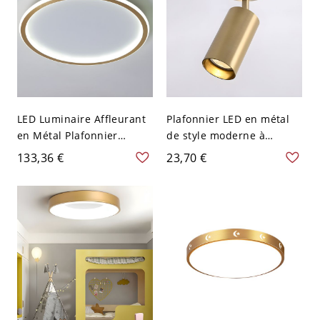
LED Luminaire Affleurant
Plafonnier LED en métal
en Métal Plafonnier
de style moderne à
Circulaire Style Moderne
montage encastré
133,36 €
23,70 €
pour Salon - Or 110 V-120
cylindrique pour plafond
V 30,48 cm Blanc
de couloir - Or 110 V-120
V Blanc