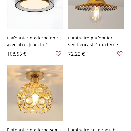
Plafonnier moderne noir
Luminaire plafonnier
avec abat-jour doré,
semi-encastré moderne
ampoules LED et cadre en
en verre blanc avec
168,55 €
72,22 €
métal - 110 V-120 V 40,64
ampoules LED - 110 V-120
cm
V Or
Plafonnier moderne semi-
Luminaire suspendu bi-