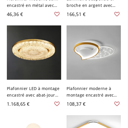
encastré en métal avec
broche en argent avec
abat-jour en cristal - Or
abat-jour en métal pour
46,36 €
166,51 €
110 V-120 V
un look moderne dans un
espace résidentiel - 110 V-
120 V Laiton 15,24 cm
Plafonnier LED à montage
Plafonnier moderne à
encastré avec abat-jour
montage encastré avec
en résine dorée glamour -
abat-jour en acrylique -
1.168,65 €
108,37 €
Or 110 V-120 V 59,69 cm
Design contemporain à 1
lumière - 110 V-120 V Or
49,53 cm Blanc