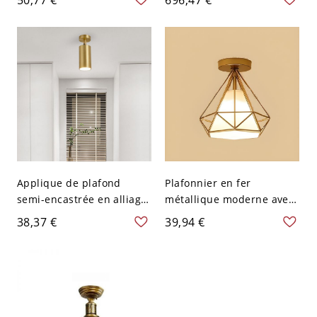
110 V-120 V 7,62 cm Blanc
résidentiel, 110V-120V,
31,5", Trois niveaux
(Lumière
chaude/blanche/neutre
de gradation)
Applique de plafond
Plafonnier en fer
semi-encastrée en alliage
métallique moderne avec
à 1 lumière bi-pin avec
abat-jour en fer, 1 lumière
38,37 €
39,94 €
abat-jour en métal
LED/incandescente/fluore
aluminium, 110V-120V
scente, or, 110V-120V,
diamant