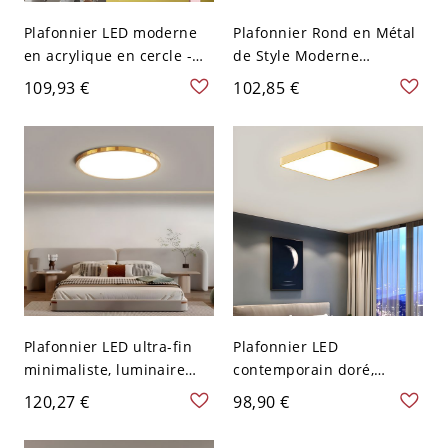
Plafonnier LED moderne
Plafonnier Rond en Métal
en acrylique en cercle -
de Style Moderne
Luminaire élégant avec
Luminaire Affleurant LED
109,93 €
102,85 €
ampoules SMD - 110 V-
pour Salon - Or Clair 110
120 V 30,48 cm Or Blanc
V-120 V 25,4 cm Blanc
Plafonnier LED ultra-fin
Plafonnier LED
minimaliste, luminaire
contemporain doré,
rond à profil bas avec
luminaire encastré extra-
120,27 €
98,90 €
bordure électroplaquée -
plat avec éclairage
Blanc Or 30,48 cm 110 V-
dimmable du chaud au