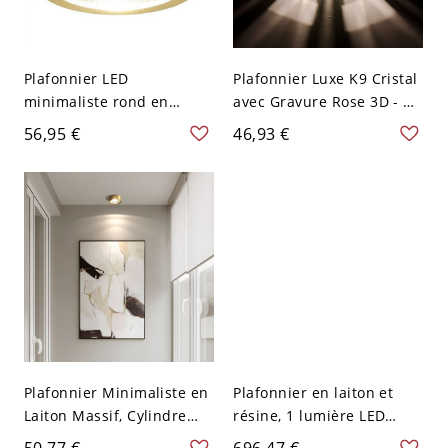
Plafonnier LED
Plafonnier Luxe K9 Cristal
minimaliste rond en
avec Gravure Rose 3D - Or
saillie, spot cylindrique en
110 V-120 V
56,95 €
46,93 €
aluminium - 110 V-120 V
Or 8,89 cm Blanc
Plafonnier Minimaliste en
Plafonnier en laiton et
Laiton Massif, Cylindre
résine, 1 lumière LED
LED Anti-Éblouissement -
simple câblée pour usage
50,77 €
696,47 €