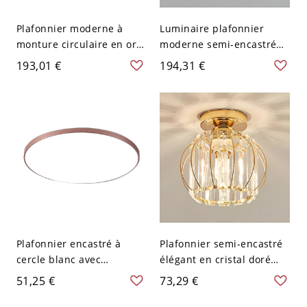
Plafonnier moderne à
Luminaire plafonnier
monture circulaire en or
moderne semi-encastré
avec abat-jour en cristal -
élégant en or avec abat-
193,01 €
194,31 €
110 V-120 V 45,72 cm
jour en acrylique
Gradation à trois niveaux
iridescent - 1 Couche 110
V-120 V 41,91 cm Blanc
Plafonnier encastré à
Plafonnier semi-encastré
cercle blanc avec
élégant en cristal doré
ampoules LED pour un
avec abat-jour en cristal
51,25 €
73,29 €
style moderne et une
clair - Lanterne 110 V-120
lumière blanche - 110 V-
V