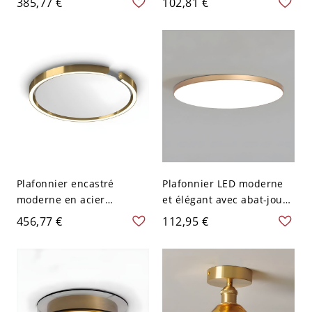
385,77 €
102,81 €
V-120 V 40,64 cm
en acrylique - 110 V-120 V
Or 35,56 cm Blanc
Plafonnier encastré
Plafonnier LED moderne
moderne en acier
et élégant avec abat-jour
inoxydable avec gradation
en acrylique pour usage
456,77 €
112,95 €
sans paliers et
résidentiel - 110 V-120 V
télécommande - Or 110 V-
30,48 cm Or Blanc
120 V 20,32 cm