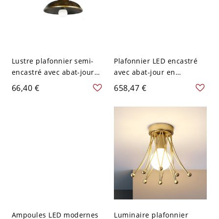
Lustre plafonnier semi-
Plafonnier LED encastré
encastré avec abat-jour
avec abat-jour en
en fer forgé, adapté pour
aluminium pour une
66,40 €
658,47 €
LED/incandescent/fluores
décoration moderne et
cent - 110 V-120 V Bronze
élégante à la maison - Or
24,13 cm
Rose 110 V-120 V 40,64 cm
Ampoules LED modernes
Luminaire plafonnier