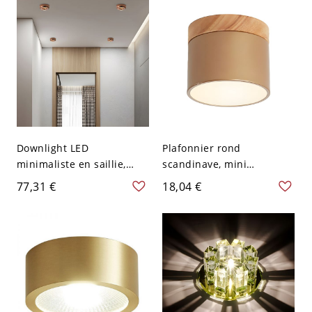
120 V
froid - 110 V-120 V Carré
Blanc
Downlight LED
Plafonnier rond
minimaliste en saillie,
scandinave, mini
spot de plafond rond en
plafonnier encastré 4
77,31 €
18,04 €
aluminium avec lentille
pouces avec accent en
COB anti-éblouissement -
bois pour couloir - 110 V-
110 V-120 V Or Rose Blanc
120 V Or