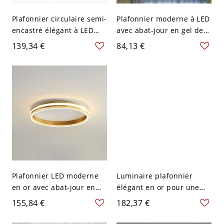
Plafonnier circulaire semi-
Plafonnier moderne à LED
encastré élégant à LED
avec abat-jour en gel de
d'ambiance dorée avec
silice - Or 110 V-120 V
139,34 €
84,13 €
abat-jour en résine dorée
41,91 cm Blanc
- 110 V-120 V 43,18 cm
Plafonnier LED moderne
Luminaire plafonnier
en or avec abat-jour en
élégant en or pour une
acrylique dimmable -
décoration intérieure
155,84 €
182,37 €
Montage encastré de 19,5
moderne - 110 V-120 V
pouces - Or 110 V-120 V
25,4 cm