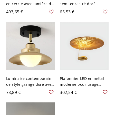
en cercle avec lumière de
semi-encastré doré
plafond encastrée en
géométrique avec abat-
493,65 €
65,53 €
métal et abat-jour en
jour en fer doré vers le
acrylique - Or Rose 110 V-
bas et éclairage LED - 110
120 V 20,32 cm
V-120 V
Luminaire contemporain
Plafonnier LED en métal
de style grange doré avec
moderne pour usage
abat-jour en verre orienté
résidentiel en forme de
78,89 €
302,54 €
vers le haut pour les
cercle de 24 pouces - Or
maisons modernes - 110
110 V-120 V 1
V-120 V 17,78 cm