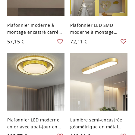
Plafonnier moderne à
Plafonnier LED SMD
montage encastré carré
moderne à montage
avec abat-jour en cristal
encastré en cercle avec
57,15 €
72,11 €
clair et lumières bi-pin -
abat-jour en acrylique
Or 110 V-120 V 7,62 cm
vers le bas pour usage
résidentiel - 110 V-120 V
50,8 cm Or Blanc
Plafonnier LED moderne
Lumière semi-encastrée
en or avec abat-jour en
géométrique en métal
acrylique vers le bas - 110
vers le bas avec abat-jour