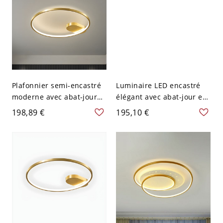
Plafonnier semi-encastré
Luminaire LED encastré
moderne avec abat-jour
élégant avec abat-jour en
en aluminium et ampoule
acrylique pour une
198,89 €
195,10 €
LED dorée - 110 V-120 V
utilisation résidentielle
43,18 cm
moderne - Cuivré 110 V-
120 V 40,64 cm