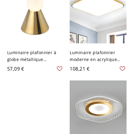
Luminaire plafonnier à
Luminaire plafonnier
globe métallique
moderne en acrylique
magnifique pour maisons
blanc - Éclairage élégant
57,09 €
108,21 €
modernes élégantes - 110
vers le bas - 110 V-120 V
V-120 V 7,62 cm Or
40,64 cm Blanc Or