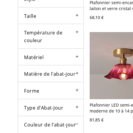
Plafonnier semi-enca
laiton et verre cristal
moderne, lampe péta
Taille
68,10 €
multicolore pour coul
chambres - Violet 110
8,89 cm
Température de
couleur
Matériel
Matière de l'abat-jour
Forme
Plafonnier LED semi-
Type d'Abat-Jour
moderne de 10 à 14 
abat-jour en verre clai
81,85 €
110 V-120 V Cloche
Couleur de l'abat-jour