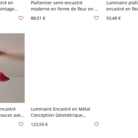
stré en
Plafonnier semi-encastré
Luminaire plaf
 vintage
moderne en forme de fleur en or
encastré en fle
le
avec abat-jour en verre gravé
éblouissante a
88,01 €
93,48 €
oirs et
pour usage résidentiel - 110 V-
verre clair - 11
 V-120 V
120 V Violet
encastré
Luminaire Encastré en Métal
pouces avec
Conception Géométrique
r - Violet
Plafonnier LED Moderne pour
123,59 €
Salon - Violet 110 V-120 V 53,34
cm Blanc