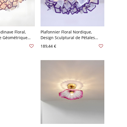
dinave Floral,
Plafonnier Floral Nordique,
le Géométrique
Design Sculptural de Pétales
 Chambre - Violet
avec Éclat LED Ambiant Doux -
189,44 €
,34 cm Blanc
Violet 110 V-120 V 53,34 cm