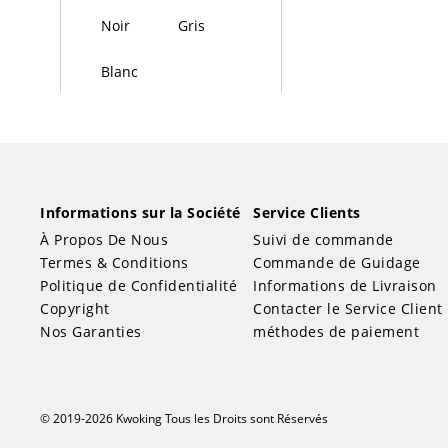
Noir
Gris
Blanc
Ivoire/Crème
Beige
Rouge
Rose
Jaune
Informations sur la Société
Service Clients
À Propos De Nous
Suivi de commande
Orange
Brun
Termes & Conditions
Commande de Guidage
Politique de Confidentialité
Informations de Livraison
Bleu
Vert
Copyright
Contacter le Service Client
Nos Garanties
méthodes de paiement
Violet
Or
×
Multicolore
© 2019-2026 Kwoking Tous les Droits sont Réservés
Transparent