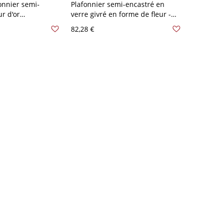
onnier semi-
Plafonnier semi-encastré en
ur d'or
verre givré en forme de fleur -
vec abat-jour en
Violet 110 V-120 V
82,28 €
0 V-120 V Violet