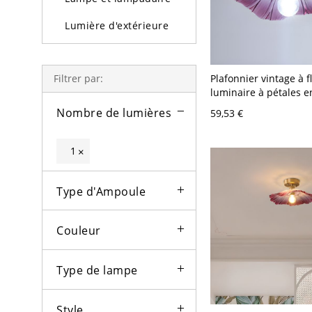
Lumière d'extérieure
Ampoules
Plafonnier vintage à f
Filtrer par:
luminaire à pétales e
nervuré pour couloir,
Nombre de lumières
59,53 €
- 110 V-120 V Violet
1
×
Type d'Ampoule
Couleur
Type de lampe
Style