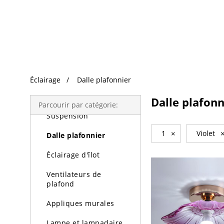
Recherche Tendance
Éclairage
Éclairage
Dalle plafonnier
Lustres
Dalle plafonn
Parcourir par catégorie:
Suspension
1
×
Violet
Dalle plafonnier
Éclairage d'îlot
Ventilateurs de
plafond
Appliques murales
Lampe et lampadaire