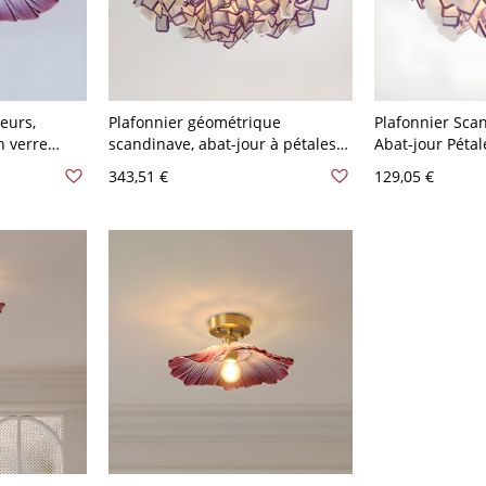
leurs,
Plafonnier géométrique
Plafonnier Scan
n verre
scandinave, abat-jour à pétales
Abat-jour Péta
 base dorée
superposés pour une douce
Artistique pour
343,51 €
129,05 €
lueur d’ambiance - Violet 110 V-
110 V-120 V 53
120 V Grand