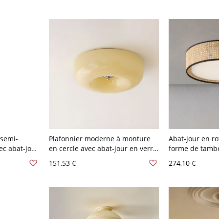
 semi-
Plafonnier moderne à monture
Abat-jour en ro
ec abat-jour
en cercle avec abat-jour en verre
forme de tambo
ait 110 V-
jaune et ampoule LED (comprend
traditionnel à 
151,53 €
274,10 €
la lumière !) - Jaune Laiteux 110
120 V 45,72 cm
V-120 V 31,75 cm