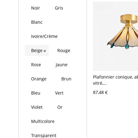
Noir
Gris
Blanc
Ivoire/Crème
Beige
Rouge
×
Rose
Jaune
Plafonnier conique, a
Orange
Brun
vitré,
LED/incandescent/flu
87,48 €
Bleu
Vert
doré, 1 lumière style
beige, 110V-120V
Violet
Or
Multicolore
Transparent