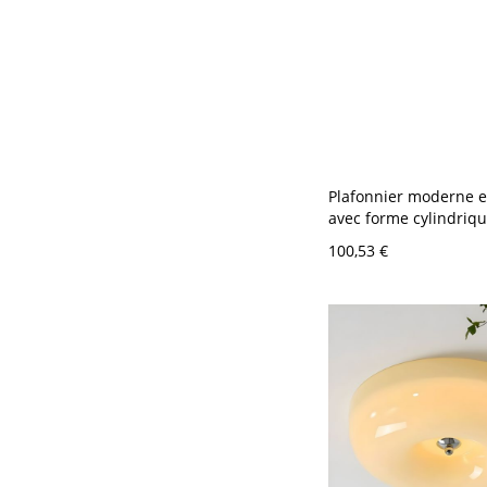
Plafonnier moderne e
avec forme cylindriqu
bas et une lumière L
100,53 €
usage résidentiel - J
110 V-120 V