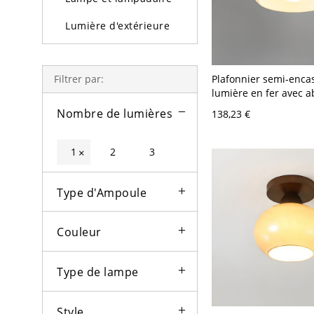
Lumière d'extérieure
Ampoules
Plafonnier semi-encas
Filtrer par:
lumière en fer avec a
vitré câblé - 110 V-12
Nombre de lumières
138,23 €
Ovale Crème+Chrom
1
2
3
×
Type d'Ampoule
Couleur
Type de lampe
Style