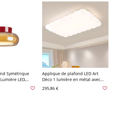
20V, 8"
ond Symétrique
Applique de plafond LED Art
 Lumière LED,
Déco 1 lumière en métal avec
, Câblage Direct,
abat-jour synthétique et
295,86 €
ux, 110V-120V, 8"
montage en surface, trois
niveaux (lumière
chaude/blanche/neutre de
gradation), rectangle