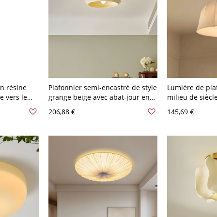
n résine
Plafonnier semi-encastré de style
Lumière de pla
e vers le
grange beige avec abat-jour en
milieu de siècl
ED pour
résine beige orienté vers le bas -
avec abat-jour 
206,88 €
145,69 €
aune Crème
110 V-120 V
une lueur luxu
40,64 cm