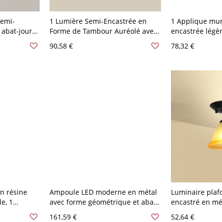
semi-
1 Lumière Semi-Encastrée en
1 Applique mur
 abat-jour
Forme de Tambour Auréolé avec
encastrée légè
120V, 9"
Abat-Jour Vitreux,
résine polygon
90,58 €
78,32 €
LED/Incandescent/Fluorescent,
LED/incandesce
Filaire, Beige, 110V-120V
110V-120V, jau
n résine
Ampoule LED moderne en métal
Luminaire plaf
e, 1
avec forme géométrique et abat-
encastré en mé
 110 V-120 V
jour en plastique - 1 lumière -
avec abat-jour 
161,59 €
52,64 €
café au lait 110 V-120 V
110 V-120 V Gé