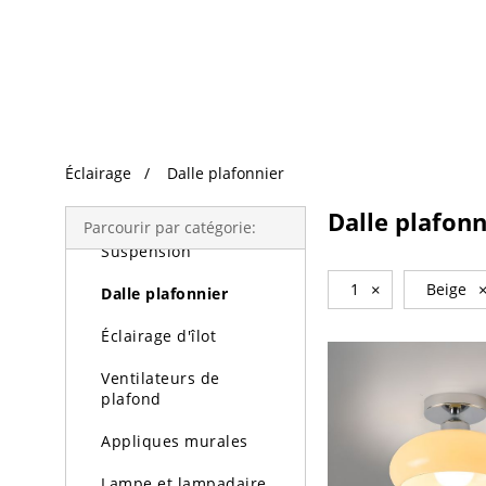
Recherche Tendance
Éclairage
Éclairage
Dalle plafonnier
Lustres
Dalle plafonn
Parcourir par catégorie:
Suspension
1
×
Beige
Dalle plafonnier
Éclairage d'îlot
Ventilateurs de
plafond
Appliques murales
Lampe et lampadaire