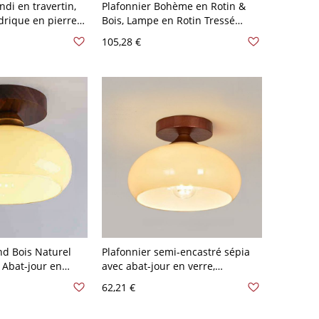
ndi en travertin,
Plafonnier Bohème en Rotin &
drique en pierre
Bois, Lampe en Rotin Tressé
base en bois -
Naturel pour Couloirs &
105,28 €
 V
Chambres - 110 V-120 V 17,78 cm
nd Bois Naturel
Plafonnier semi-encastré sépia
 Abat-jour en
avec abat-jour en verre,
LED/incandescent/fluorescent,
62,21 €
nt/Fluorescent
forme angulaire, 1 lumière,
mière Montage en
matériau en fer, 110V-120V