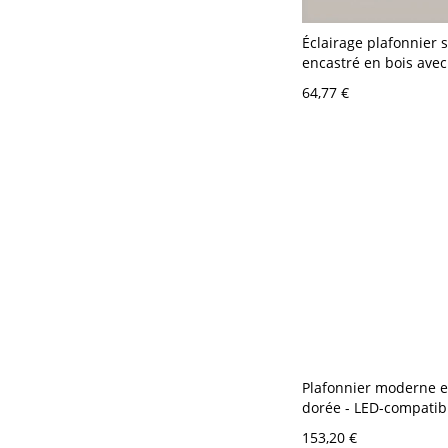
Éclairage plafonnier 
encastré en bois avec
en corde, beige, 110V-
64,77 €
Plafonnier moderne e
dorée - LED-compatibl
lumière, 9x9 pouces -
153,20 €
café au lait