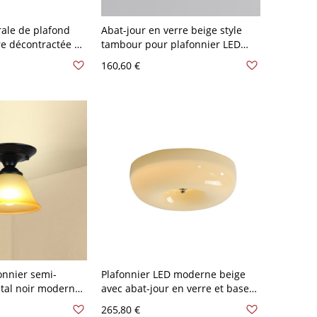
ale de plafond
Abat-jour en verre beige style
re décontractée en
tambour pour plafonnier LED
ale
encastré pour une utilisation
160,60 €
nte/fluorescente,
résidentielle moderne - 110 V-
ne crème
120 V 31,75 cm
onnier semi-
Plafonnier LED moderne beige
tal noir moderne
avec abat-jour en verre et base
en verre dépoli -
d'ampoule SMD - 110 V-120 V
265,80 €
ométrique