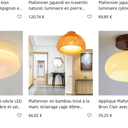
 bois
Plafonnier Japandi en travertin
Plafonnier Japa
ampignon en
naturel, luminaire en pierre
luminaire cylin
ents en
organique avec globe en verre -
naturelle avec 
120,74 €
89,85 €
imaliste
110 V-120 V Cylindre Bois
Brun 110 V-120
e ou entrée
 Couleur de
i-siècle LED
Plafonnier en bambou tissé à la
Applique Plafo
re et salon
main, éclairage cage dôme
Brun Clair avec
1,75 cm
bohème pour entrée et chambre
Verre,
66,02 €
55,25 €
eaux
- 110 V-120 V 30,48 cm
LED/Incandesce
Angulaire 1 Lu