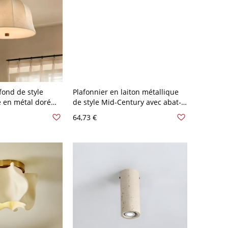
fond de style
Plafonnier en laiton métallique
e en métal doré
de style Mid-Century avec abat-
en velours pour
jour en verre - 110 V-120 V
64,73 €
euse - 110 V-120 V
Cylindre long