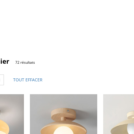
ier
72 résultats
×
TOUT EFFACER