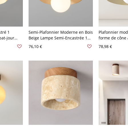
tré 1
Semi-Plafonnier Moderne en Bois
Plafonnier mod
bat-jour
Beige Lampe Semi-Encastrée 1
forme de cône 
0 V 20,32 cm
Tête Abat-Jour Boule en Verre -
pin et abat-jour
76,10 €
78,98 €
é
Bois 110 V-120 V 17,78 cm
110 V-120 V