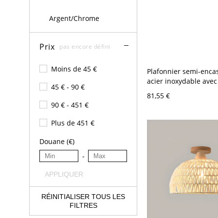
Argent/Chrome
Prix
pas encore défini
Moins de 45 €
Plafonnier semi-enca
acier inoxydable avec
45 € - 90 €
en résine, beige, 110
81,55 €
90 € - 451 €
Plus de 451 €
Douane (€)
-
APPLIQUER
RÉINITIALISER TOUS LES
FILTRES