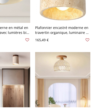
erne en métal en
Plafonnier encastré moderne en
avec lumières bi-
travertin organique, luminaire de
 en fer - Beige
plafond cylindrique en bois
165,49 €
massif style Japandi pour entrée
- 110 V-120 V 12,7 cm Couleur de
Noyer