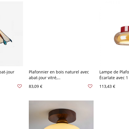
Surface, 110V-1
bat-jour
Plafonnier en bois naturel avec
Lampe de Plaf
abat-jour vitré,
Écarlate avec 1
orescent,
LED/incandescent/fluorescent,
Montage Exposé
83,09 €
113,43 €
 moderne,
forme angulaire, 1 lumière,
Abat-jour Vitre
câblage direct, 110V-120V, 8",
jaune beurre