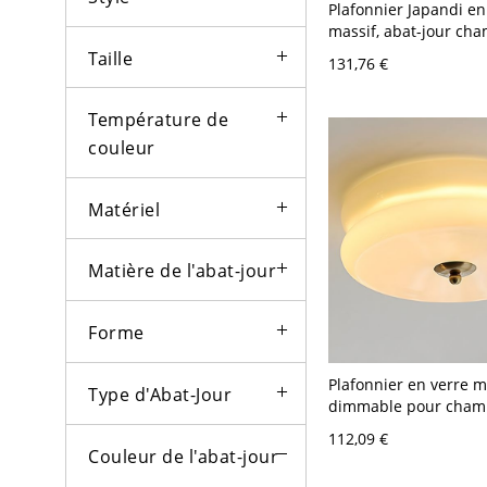
Plafonnier Japandi en
massif, abat-jour ch
verre crème avec acc
Taille
131,76 €
laiton, luminaire min
pour couloir, chambr
- 110 V-120 V Sphère
Température de
Noyer
couleur
Matériel
Matière de l'abat-jour
Forme
Plafonnier en verre m
Type d'Abat-Jour
dimmable pour chamb
- Jaune 110 V-120 V 3
112,09 €
Gradation à trois niv
Couleur de l'abat-jour