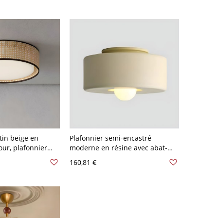
tin beige en
Plafonnier semi-encastré
ur, plafonnier
moderne en résine avec abat-
1 lumière - 110 V-
jour vers le bas de 12 pouces -
160,81 €
110 V-120 V Jaune Crème