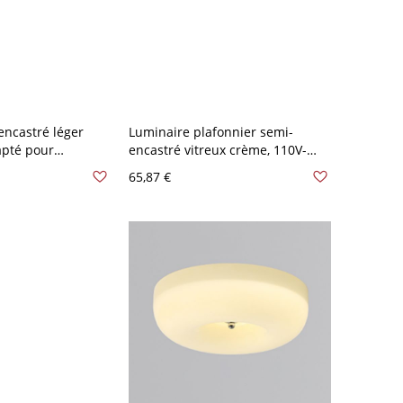
ncastré léger
Luminaire plafonnier semi-
apté pour
encastré vitreux crème, 110V-
nt/fluorescent
120V, lanterne
65,87 €
verre dans un style
, 110V-120V, 7"