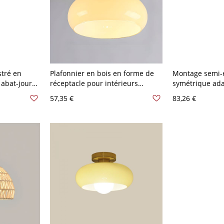
stré en
Plafonnier en bois en forme de
Montage semi-e
 abat-jour
réceptacle pour intérieurs
symétrique ad
V-120V
contemporains, 110V-120V
LED/incandesce
57,35 €
83,26 €
avec alliage & 
moderne simple