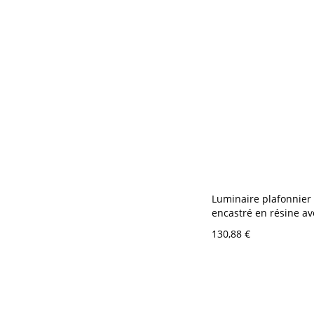
Luminaire plafonnier
encastré en résine av
vers le bas - café au l
130,88 €
120 V