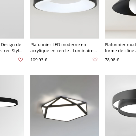
e Design de
Plafonnier LED moderne en
Plafonnier mod
trée Style
acrylique en cercle - Luminaire
forme de cône 
10 V-120 V
élégant avec ampoules SMD -
pin et abat-jou
109,93 €
78,98 €
110 V-120 V 30,48 cm Noir Blanc
V-120 V