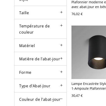
Plafonnier moderne e
avec abat-jour en bét
120 V 10,16 cm Noir
Taille
76,02 €
Température de
couleur
Matériel
Matière de l'abat-jour
Forme
Lampe Encastrée Sty
Type d'Abat-Jour
1-Ampoule Plafonnier
en Aluminium - Noir 
30,47 €
11,43 cm
Couleur de l'abat-jour