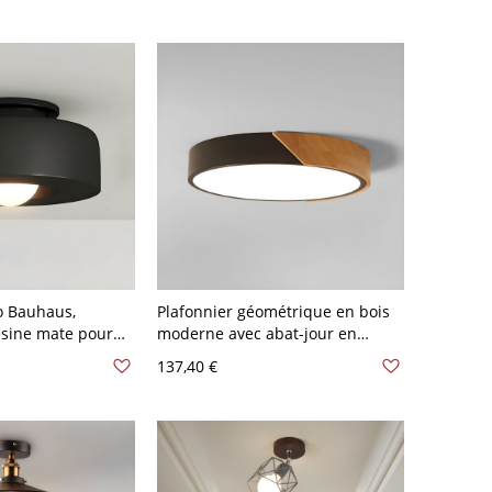
ro Bauhaus,
Plafonnier géométrique en bois
ésine mate pour
moderne avec abat-jour en
rée, lumière
acrylique - Noir 110 V-120 V 30,48
137,40 €
0 V-120 V
cm Blanc