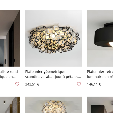
Blanc
110 V-120 V
aliste rond
Plafonnier géométrique
Plafonnier rét
drique en
scandinave, abat-jour à pétales
luminaire en r
0 V Noir
superposés pour une douce
chambre ou ent
343,51 €
146,11 €
lueur d’ambiance - Noir 110 V-
douce - Noir 11
120 V Grand