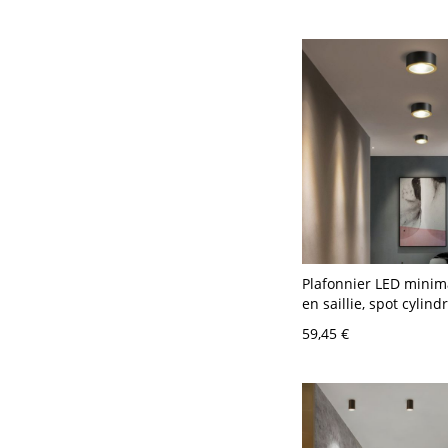
Grand
Plafonnier LED minim
en saillie, spot cylin
aluminium - 110 V-12
59,45 €
8,89 cm Blanc