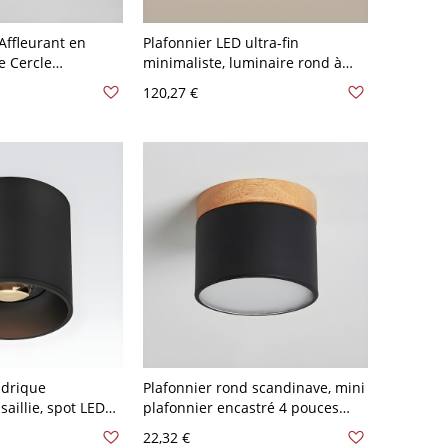
Affleurant en
Plafonnier LED ultra-fin
e Cercle
minimaliste, luminaire rond à
le Moderne pour
profil bas avec bordure
120,27 €
0 V-120 V 40,64 cm
électroplaquée - Blanc Noir 30,48
cm 110 V-120 V
ndrique
Plafonnier rond scandinave, mini
saillie, spot LED
plafonnier encastré 4 pouces
i-éblouissement
avec accent en bois pour couloir
22,32 €
Noir 8,89 cm Blanc
- 110 V-120 V Noir