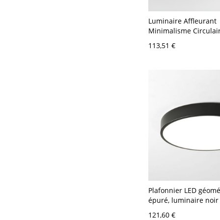
Luminaire Affleurant
Minimalisme Circulai
Plafonnier LED pour B
113,51 €
110 V-120 V 30,48 cm
Plafonnier LED géomé
épuré, luminaire noir 
bas avec diffuseur pr
121,60 €
des yeux - 110 V-120