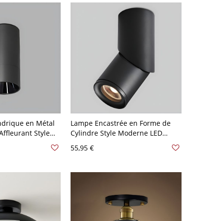
indrique en Métal
Lampe Encastrée en Forme de
ffleurant Style
Cylindre Style Moderne LED
110 V-120 V Chaud
Plafonnier Métallique - Noir 110
55,95 €
V-120 V Chaud