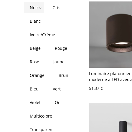
Noir
Gris
×
Blanc
Ivoire/Crème
Beige
Rouge
Rose
Jaune
Luminaire plafonnier
Orange
Brun
moderne à LED avec a
aluminium - Noir 110
51,37 €
Bleu
Vert
Blanc
Violet
Or
Multicolore
Transparent