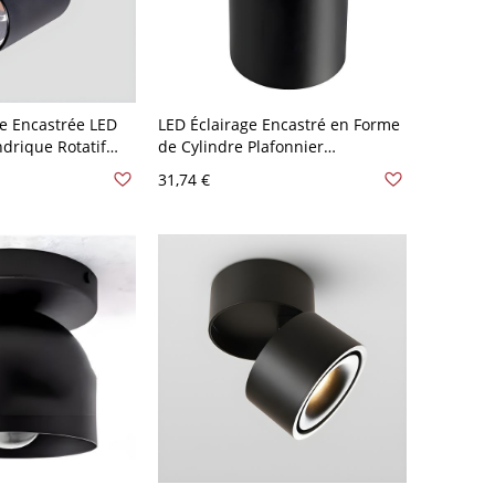
 Encastrée LED
LED Éclairage Encastré en Forme
ndrique Rotatif
de Cylindre Plafonnier
umière Aluminium
Métallique Style Moderne - Noir
31,74 €
Noir Chaud 7w
110 V-120 V 7,62 cm Blanc