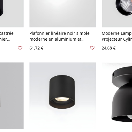
astrée
Plafonnier linéaire noir simple
Moderne Lampe
nier
moderne en aluminium et
Projecteur Cyli
m - 110 V-
acrylique pour salon
Plafonnier 1-L
61,72 €
24,68 €
16 cm
- 110 V-120 V 