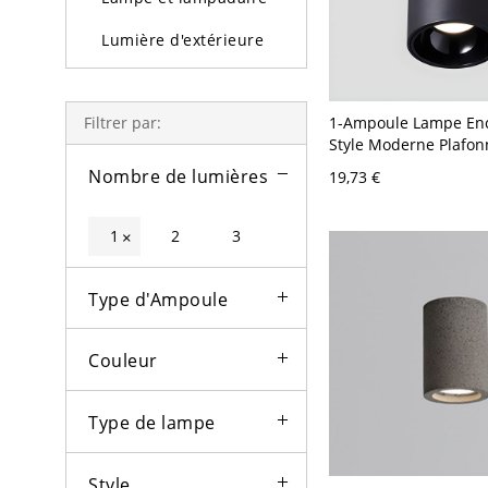
Lumière d'extérieure
Ampoules
1-Ampoule Lampe Enc
Filtrer par:
Style Moderne Plafon
Cylindre en Aluminiu
Nombre de lumières
19,73 €
120 V Noir Chaud 10,
1
2
3
×
Type d'Ampoule
Couleur
Type de lampe
Style