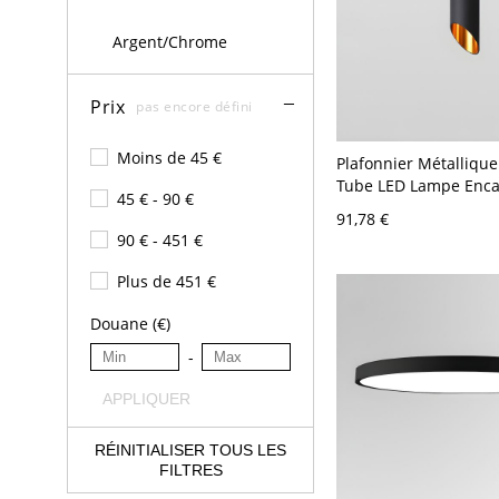
Argent/Chrome
Prix
pas encore défini
Moins de 45 €
Plafonnier Métalliqu
Tube LED Lampe Encas
45 € - 90 €
Postmoderne - Noir 1
91,78 €
22,86 cm Chaud
90 € - 451 €
Plus de 451 €
Douane (€)
-
APPLIQUER
RÉINITIALISER TOUS LES
FILTRES