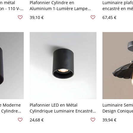
n métal
Plafonnier Cylindre en
Luminaire plaf
on - 110 V-
Aluminium 1-Lumière Lampe
encastré en mé
Encastrée Style Moderne - 110 V-
abat-jour en fe
39,10 €
67,45 €
120 V Noir Chaud 5w
les maisons mo
120 V Noir
le Moderne
Plafonnier LED en Métal
Luminaire Semi
 Cylindre
Cylindrique Luminaire Encastré
Design Conique
110 V-120 V
Contemporain pour Couloir -
Industriel en M
24,68 €
39,94 €
Noir 110 V-120 V 6,35 cm Blanc
Noir 110 V-120