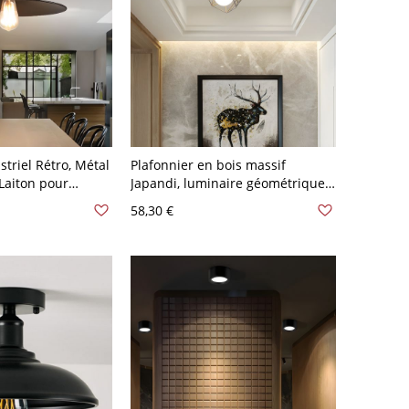
striel Rétro, Métal
Plafonnier en bois massif
 Laiton pour
Japandi, luminaire géométrique
ine - 110 V-120 V
zen avec abat-jour en verre
58,30 €
rcle
dépoli - 110 V-120 V Volière