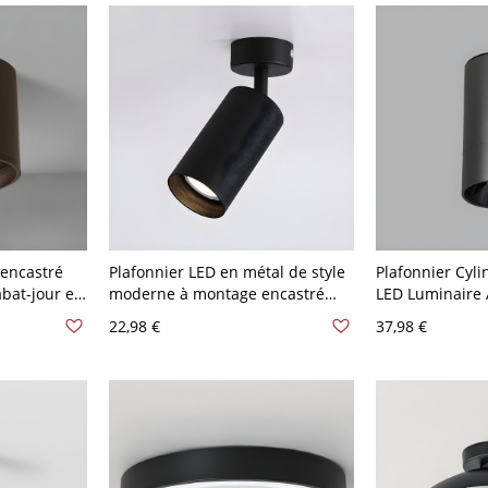
 encastré
Plafonnier LED en métal de style
Plafonnier Cyl
bat-jour en
moderne à montage encastré
LED Luminaire A
 V-120 V
cylindrique pour plafond de
Simple - Noir 
22,98 €
37,98 €
couloir - Noir 110 V-120 V Blanc