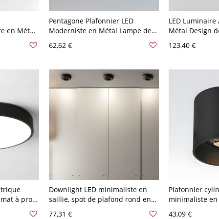
Pentagone Plafonnier LED
LED Luminaire 
re en Métal
Moderniste en Métal Lampe de
Métal Design d
alcon - Noir
Plafond en Acrylique pour Salon -
Plafonnier Sty
62,62 €
123,40 €
 Blanc
41,91 cm 110 V-120 V Chaud Noir
Salon - Noir 11
trique
Downlight LED minimaliste en
Plafonnier cyli
mat à profil
saillie, spot de plafond rond en
minimaliste en 
otecteur
aluminium avec lentille COB anti-
orientable ant
77,31 €
43,09 €
 V Rond
éblouissement - 110 V-120 V Noir
pour couloir - 