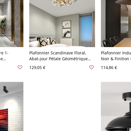
re 1-
Plafonnier Scandinave Floral,
Plafonnier Indu
ne
Abat-jour Pétale Géométrique
Noir & Finition
 V-120 V
Artistique pour Chambre - Noir
Couloir ou Cuis
129,05 €
114,86 €
110 V-120 V 53,34 cm Blanc
21,59 cm Couve