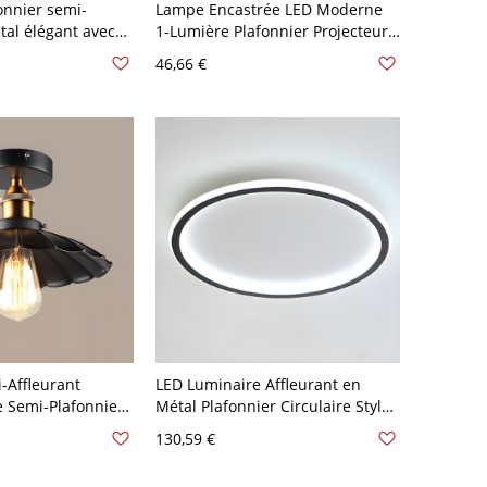
onnier semi-
Lampe Encastrée LED Moderne
tal élégant avec
1-Lumière Plafonnier Projecteur
r vers le bas pour
Rotatif Cylindre en Aluminium -
46,66 €
dernes - 110 V-
Noir 110 V-120 V Chaud
-Affleurant
LED Luminaire Affleurant en
 Semi-Plafonnier
Métal Plafonnier Circulaire Style
étal Noir 1 Tête -
Moderne pour Salon - Noir 110 V-
130,59 €
 V 25,4 cm
120 V 30,48 cm Blanc