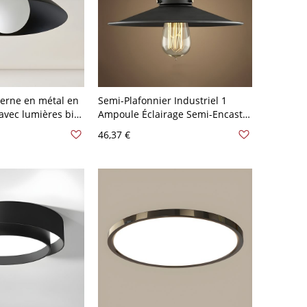
erne en métal en
Semi-Plafonnier Industriel 1
avec lumières bi-
Ampoule Éclairage Semi-Encastré
r en fer - Noir 110
Design Conique en Métal - Noir
46,37 €
110 V-120 V